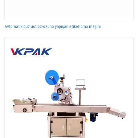
Avtomatik düz üst öz-özünə yapışan etiketləmə maşını