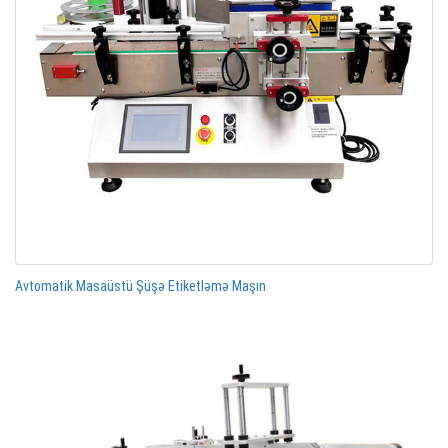
Avtomatik Masaüstü Şüşə Etiketləmə Maşın