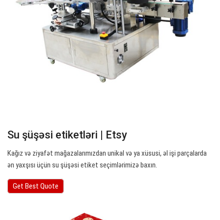
Su şüşəsi etiketləri | Etsy
Kağız və ziyafət mağazalarımızdan unikal və ya xüsusi, əl işi parçalarda
ən yaxşısı üçün su şüşəsi etiket seçimlərimizə baxın.
Get Best Quote