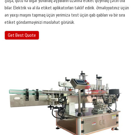
Şüşə, qutu və digər yuvarlaq əşyaların üzərinə etiket qoymaq çətin ola
bilər. Elektrik və əl ilə etiket aplikatorları təklif edirik. Əməliyyatınız üçün
ən yaxşı maşını tapmaq üçün yerimizə test üçün qab qabları və bir sıra
etiket göndərməyinizi məsləhət görürük.
Get Best Quote