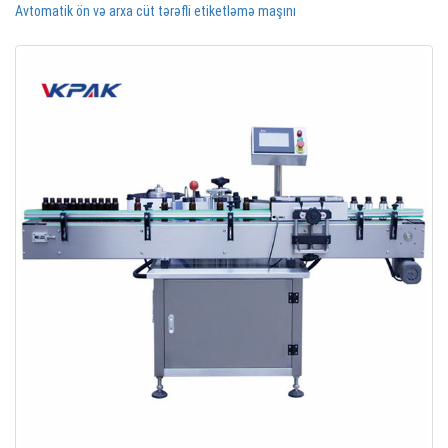
Avtomatik ön və arxa cüt tərəfli etiketləmə maşını