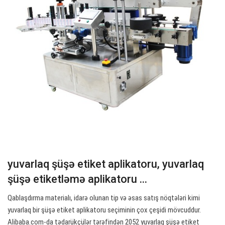
yuvarlaq şüşə etiket aplikatoru, yuvarlaq
şüşə etiketləmə aplikatoru ...
Qablaşdırma materialı, idarə olunan tip və əsas satış nöqtələri kimi
yuvarlaq bir şüşə etiket aplikatoru seçiminin çox çeşidi mövcuddur.
Alibaba.com-da tədarükçülər tərəfindən 2052 yuvarlaq şüşə etiket