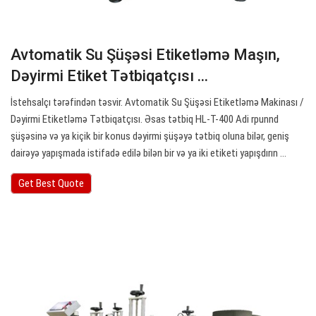
Avtomatik Su Şüşəsi Etiketləmə Maşın,
Dəyirmi Etiket Tətbiqatçısı ...
İstehsalçı tərəfindən təsvir. Avtomatik Su Şüşəsi Etiketləmə Makinası /
Dəyirmi Etiketləmə Tətbiqatçısı. Əsas tətbiq HL-T-400 Adi rpunnd
şüşəsinə və ya kiçik bir konus dəyirmi şüşəyə tətbiq oluna bilər, geniş
dairəyə yapışmada istifadə edilə bilən bir və ya iki etiketi yapışdırın ...
Get Best Quote