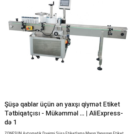
Şüşə qablar üçün ən yaxşı qiymət Etiket
Tətbiqatçısı - Mükəmməl ... | AliExpress-
də 1
ZONESUN Avtomatik Dəyirmi Şüşə Etiketləmə Maşın Yapışqan Etiket