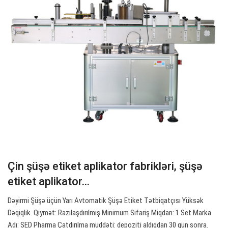
Çin şüşə etiket aplikator fabrikləri, şüşə
etiket aplikator…
Dəyirmi Şüşə üçün Yarı Avtomatik Şüşə Etiket Tətbiqatçısı Yüksək
Dəqiqlik. Qiymət: Razılaşdırılmış Minimum Sifariş Miqdarı: 1 Set Marka
Adı: SED Pharma Çatdırılma müddəti: depoziti aldıqdan 30 gün sonra.