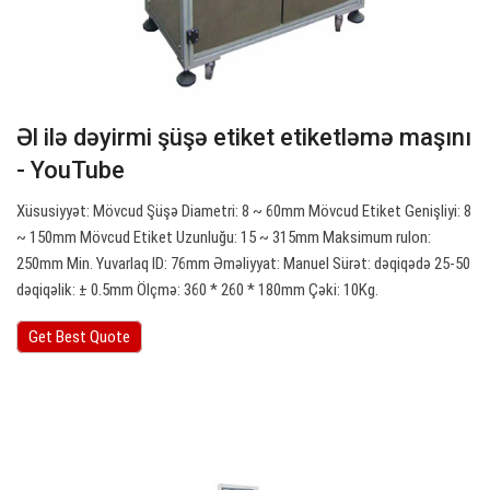
Əl ilə dəyirmi şüşə etiket etiketləmə maşını
- YouTube
Xüsusiyyət: Mövcud Şüşə Diametri: 8 ~ 60mm Mövcud Etiket Genişliyi: 8
~ 150mm Mövcud Etiket Uzunluğu: 15 ~ 315mm Maksimum rulon:
250mm Min. Yuvarlaq ID: 76mm Əməliyyat: Manuel Sürət: dəqiqədə 25-50
dəqiqəlik: ± 0.5mm Ölçmə: 360 * 260 * 180mm Çəki: 10Kg.
Get Best Quote