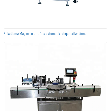
Etiketləmə Maşınının ətrafına avtomatik istiqamətləndirmə