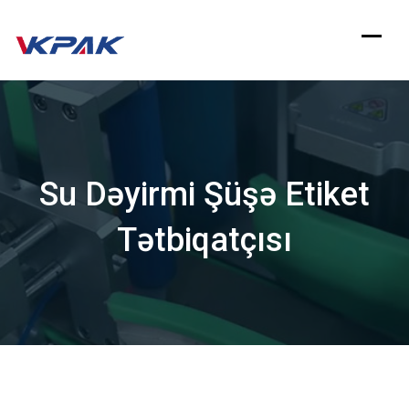
Məzmuna
keçin
Su Dəyirmi Şüşə Etiket
Tətbiqatçısı