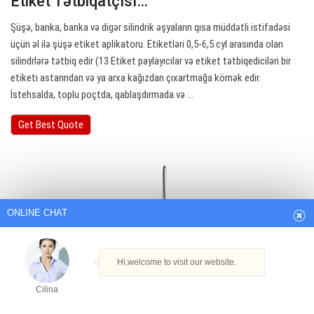
Etiket Tətbiqatçısı…
Şüşə, banka, banka və digər silindrik əşyaların qısa müddətli istifadəsi
üçün əl ilə şüşə etiket aplikatoru. Etiketləri 0,5-6,5 cyl arasında olan
silindrlərə tətbiq edir (13 Etiket paylayıcılar və etiket tətbiqediciləri bir
etiketi astarından və ya arxa kağızdan çıxartmağa kömək edir.
İstehsalda, toplu poçtda, qablaşdırmada və ...
Get Best Quote
ONLINE CHAT
Hi,welcome to visit our website.
Cilina
How can I help you today?
Cilina