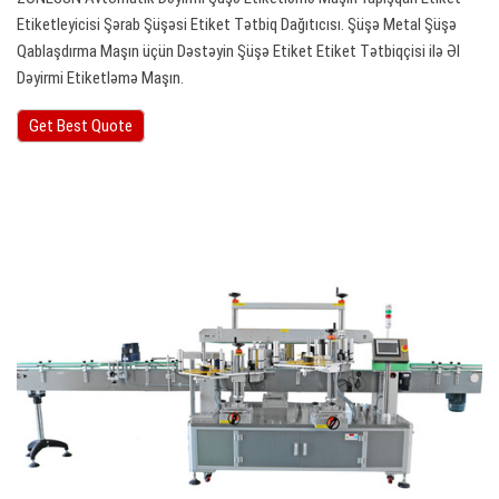
Etiketleyicisi Şərab Şüşəsi Etiket Tətbiq Dağıtıcısı. Şüşə Metal Şüşə
Qablaşdırma Maşın üçün Dəstəyin Şüşə Etiket Etiket Tətbiqçisi ilə Əl
Dəyirmi Etiketləmə Maşın.
Get Best Quote