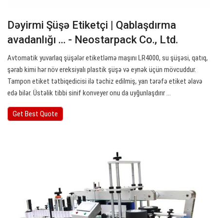
Dəyirmi Şüşə Etiketçi | Qablaşdırma
avadanlığı ... - Neostarpack Co., Ltd.
Avtomatik yuvarlaq şüşələr etiketləmə maşını LR4000, su şüşəsi, qatıq,
şərab kimi hər növ ereksiyalı plastik şüşə və eynək üçün mövcuddur.
Tampon etiket tətbiqedicisi ilə təchiz edilmiş, yan tərəfə etiket əlavə
edə bilər. Üstəlik tibbi sinif konveyer onu da uyğunlaşdırır ...
Get Best Quote