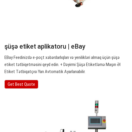
şüşə etiket aplikatoru | eBay
EBay Feedinizdə e-poçt xəbərdarlıqları və yenilikləri almaq üçün şüşə
etiket tətbiqetməsini qeyd edin. + Dəyirmi Şüşə Etiketləmə Maşın Əl
Etiket Tətbiqatçısı Yarı Avtomatik Ayarlanabilir.
Get Best Quote