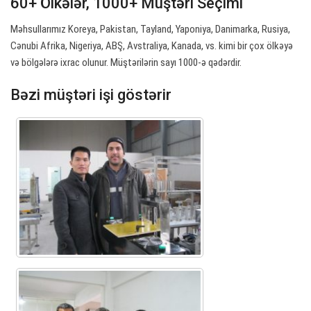
60+ Ölkələr, 1000+ Müştəri Seçimi
Məhsullarımız Koreya, Pakistan, Tayland, Yaponiya, Danimarka, Rusiya,
Cənubi Afrika, Nigeriya, ABŞ, Avstraliya, Kanada, vs. kimi bir çox ölkəyə
və bölgələrə ixrac olunur. Müştərilərin sayı 1000-ə qədərdir.
Bəzi müştəri işi göstərir