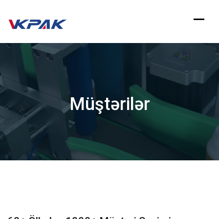
Məzmuna
keçin
Müştərilər