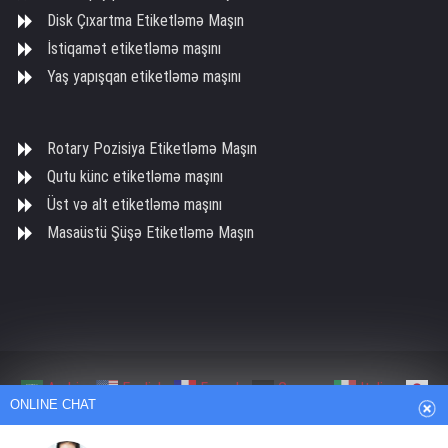
Disk Çıxartma Etiketləmə Maşın
İstiqamət etiketləmə maşını
Yaş yapışqan etiketləmə maşını
Rotary Pozisiya Etiketləmə Maşın
Qutu künc etiketləmə maşını
Üst və alt etiketləmə maşını
Masaüstü Şüşə Etiketləmə Maşın
Arabic
English
French
German
Italian
ONLINE CHAT
Japanese
Persian
Portuguese
Russian
Spanish
Turkish
Thai