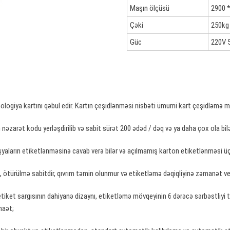
Maşın ölçüsü
2900 
Çəki
250kg
Güc
220V 
nologiya kartını qəbul edir. Kartın çeşidlənməsi nisbəti ümumi kart çeşidləmə 
əzarət kodu yerləşdirilib və sabit sürət 200 ədəd / dəq və ya daha çox ola bilə
əşyaların etiketlənməsinə cavab verə bilər və açılmamış karton etiketlənməsi ü
lıb, ötürülmə sabitdir, qıvrım təmin olunmur və etiketləmə dəqiqliyinə zəmanət veri
iket sargısının dahiyanə dizaynı, etiketləmə mövqeyinin 6 dərəcə sərbəstliyi tə
naət;