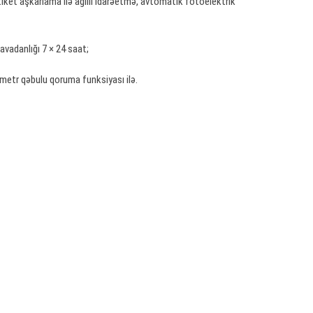
tiket aşkarlama ilə ağıllı idarəetmə, avtomatik fotoelektrik
avadanlığı 7 × 24 saat;
ametr qəbulu qoruma funksiyası ilə.