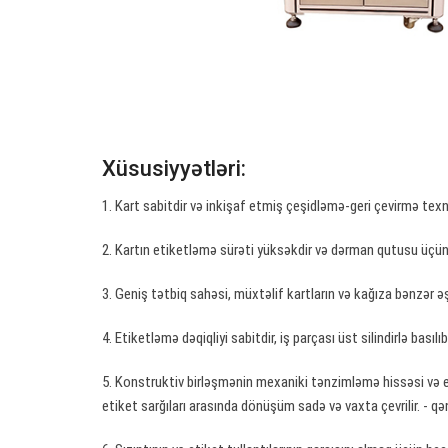
Xüsusiyyətləri:
1. Kart sabitdir və inkişaf etmiş çeşidləmə-geri çevirmə tex
2. Kartın etiketləmə sürəti yüksəkdir və dərman qutusu üçün n
3. Geniş tətbiq sahəsi, müxtəlif kartların və kağıza bənzər 
4. Etiketləmə dəqiqliyi sabitdir, iş parçası üst silindirlə bası
5. Konstruktiv birləşmənin mexaniki tənzimləmə hissəsi və et
etiket sarğıları arasında dönüşüm sadə və vaxta çevrilir. - qə