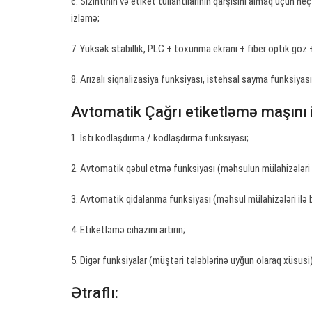
6. Sızıntının və etiket tullantılarının qarşısını almaq üçün
izləmə;
7. Yüksək stabillik, PLC + toxunma ekranı + fiber optik göz 
8. Arızalı siqnalizasiya funksiyası, istehsal sayma funksiyas
Avtomatik Çağrı etiketləmə maşını 
1. İsti kodlaşdırma / kodlaşdırma funksiyası;
2. Avtomatik qəbul etmə funksiyası (məhsulun mülahizələri il
3. Avtomatik qidalanma funksiyası (məhsul mülahizələri ilə bi
4. Etiketləmə cihazını artırın;
5. Digər funksiyalar (müştəri tələblərinə uyğun olaraq xüsusi)
Ətraflı: