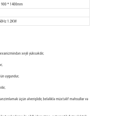
* 900 * 1400mm
50Hz 1.2KW
mexanizmindən xeyli yüksəkdir;
r;
çün uygundur;
lir;
nzimləmək üçün əlverişlidir, beləliklə müxtəlif məhsullar və