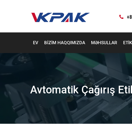
Məzmuna
keçin
+8
EV
BIZIM HAQQIMIZDA
MƏHSULLAR
ETI
Avtomatik Çağırış Et