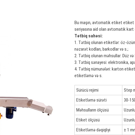
Bu maşın, avtomatik etiket etiket 
seriyasına aid olan avtomatik kart 
Tətbiq sahəsi:
1. Tətbiq olunan etiketlər: öz-özün
nəzarət kodları, barkodlar və s.;
2. Tətbiq olunan məhsullar: Düz və 
3. Tətbiq sənayesi: elektronika, apa
4. Tətbiq nümunələri: karton etiketl
etiketləmə və s.
Sürücü rejimi
Step 
Etiketləmə sürəti
30-150
Məhsulların ölçüsü
Uzunl
Etiket ölçüsü
Uzunl
Etiketləmə dəqiqliyi
± 1 m