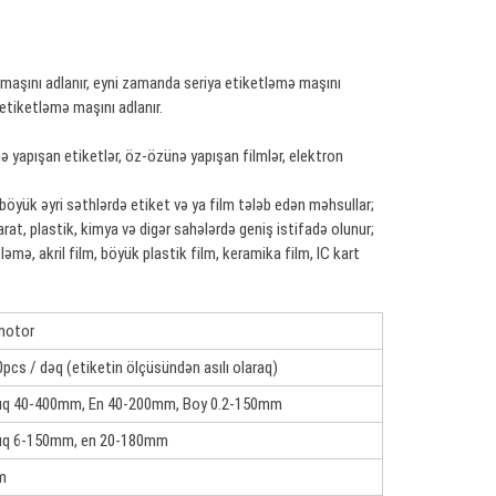
maşını adlanır, eyni zamanda seriya etiketləmə maşını
etiketləmə maşını adlanır.
ə yapışan etiketlər, öz-özünə yapışan filmlər, elektron
böyük əyri səthlərdə etiket və ya film tələb edən məhsullar;
rat, plastik, kimya və digər sahələrdə geniş istifadə olunur;
əmə, akril film, böyük plastik film, keramika film, IC kart
motor
pcs / dəq (etiketin ölçüsündən asılı olaraq)
uq 40-400mm, En 40-200mm, Boy 0.2-150mm
uq 6-150mm, en 20-180mm
m