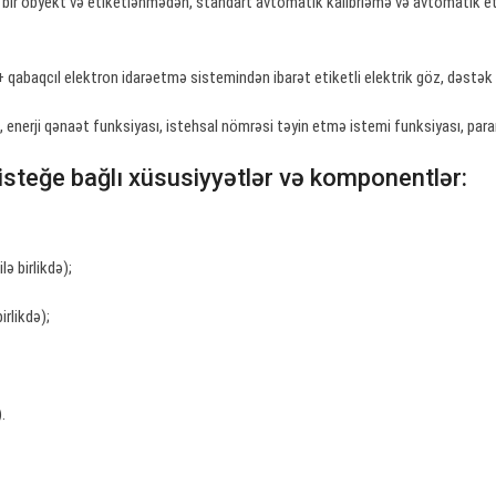
 heç bir obyekt və etiketlənmədən, standart avtomatik kalibrləmə və avtomatik e
+ qabaqcıl elektron idarəetmə sistemindən ibarət etiketli elektrik göz, dəstək 
ı, enerji qənaət funksiyası, istehsal nömrəsi təyin etmə istemi funksiyası, par
isteğe bağlı xüsusiyyətlər və komponentlər:
ə birlikdə);
rlikdə);
.