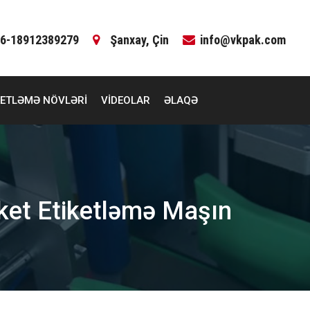
6-18912389279
Şanxay, Çin
info@vkpak.com
KETLƏMƏ NÖVLƏRI
VIDEOLAR
ƏLAQƏ
iket Etiketləmə Maşın