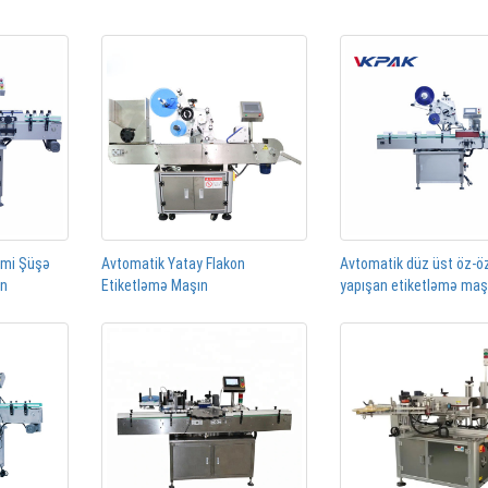
rmi Şüşə
Avtomatik Yatay Flakon
Avtomatik düz üst öz-ö
ın
Etiketləmə Maşın
yapışan etiketləmə maş