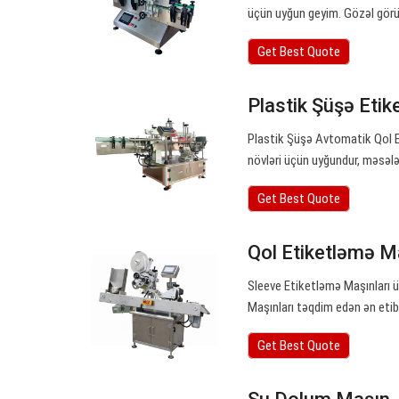
üçün uyğun geyim. Gözəl görü
Get Best Quote
Plastik Şüşə Eti
Plastik Şüşə Avtomatik Qol 
növləri üçün uyğundur, məsələ
Get Best Quote
Qol Etiketləmə M
Sleeve Etiketləmə Maşınları 
Maşınları təqdim edən ən etibar
Get Best Quote