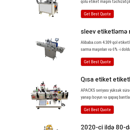
qolu etiket maşını təchizatçıl
Get Best Quote
sleev etiketləmə 
Alibaba.com 4.309 qol etiketl
sarma maşınları və 6% -i dold
Get Best Quote
Qısa etiket etike
APACKS seriyası yüksək sürətl
yanaşı boyun və qapaq bantla
Get Best Quote
2020-ci ildə 80-