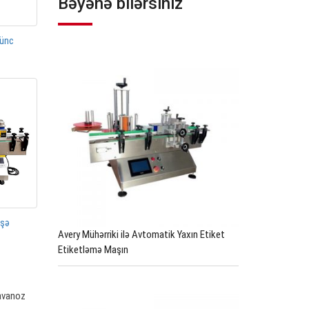
Bəyənə bilərsiniz
künc
üşə
Avery Mühərriki ilə Avtomatik Yaxın Etiket
Etiketləmə Maşın
kavanoz