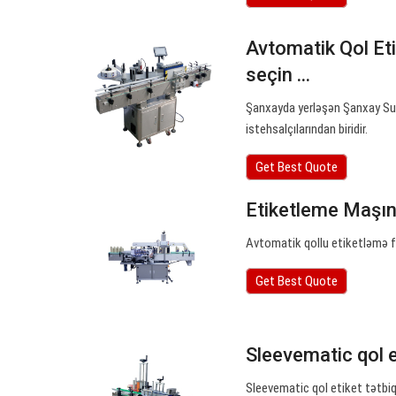
Avtomatik Qol Et
seçin ...
Şanxayda yerləşən Şanxay Sur
istehsalçılarından biridir.
Get Best Quote
Etiketleme Maşın
Avtomatik qollu etiketləmə f
Get Best Quote
Sleevematic qol e
Sleevematic qol etiket tətbiqe