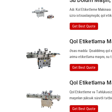
Su Dolum Maşın, 
Adı: Kol Etiketleme Makinası 
üzrə ixtisaslaşmışdır, qol et
Get Best Quote
Qol Etiketləmə Ma
Əsas maddə: Qısaldılmış qol 
ərimə etiketləmə maşını, su t
Get Best Quote
Qol Etiketləmə Ma
Qol Etiketleme və Təhlükəsizl
maşınları yüksək sürətli tətb
Get Best Quote