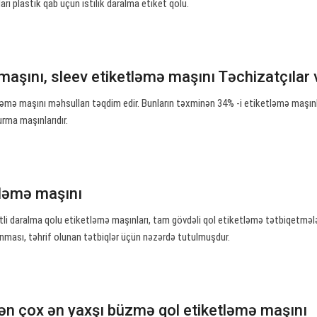
arı plastik qab üçün istilik daralma etiket qolu.
maşını, sleev etiketləmə maşını Təchizatçılar
əmə maşını məhsulları təqdim edir. Bunların təxminən 34% -i etiketləmə maşınla
urma maşınlarıdır.
tləmə maşını
i daralma qolu etiketləmə maşınları, tam gövdəli qol etiketləmə tətbiqetmələr
nması, təhrif olunan tətbiqlər üçün nəzərdə tutulmuşdur.
dən çox ən yaxşı büzmə qol etiketləmə maşını