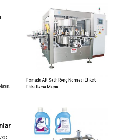
ı
Pomada Alt Səth Rəng Nömrəsi Etiket
Maşın.
Etiketləmə Maşın
nlar
iyyət