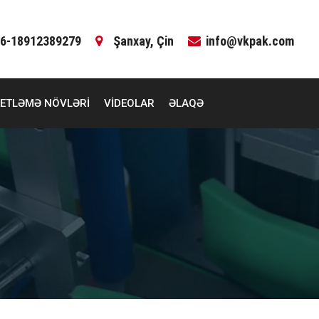
6-18912389279
Şanxay, Çin
info@vkpak.com
KETLƏMƏ NÖVLƏRI
VIDEOLAR
ƏLAQƏ