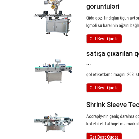
görüntüləri
Qida qoz-fındıqları üçün avt
İçməli su barelinin ağzını b
Get Best Quote
satışa çıxarılan q
...
qol etiketləmə maşını. 208 is
Get Best Quote
Shrink Sleeve Tec
Accraply-nin geniş daralma qol
kol etiket tətbiqetmə markal
Get Best Quote