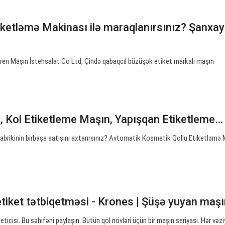
iketləmə Makinası ilə maraqlanırsınız? Şanxay
en Maşın İstehsalat Co Ltd, Çində qabaqcıl büzüşək etiket markalı maşın
, Kol Etiketleme Maşın, Yapışqan Etiketleme…
abrikinin birbaşa satışını axtarırsınız? Avtomatik Kosmetik Qollu Etiketləmə 
tiket tətbiqetməsi - Krones | Şüşə yuyan maşı
ticisi. Bu səhifəni paylaşın. Bütün qol növləri üçün bir maşın seriyası. Hər vəz