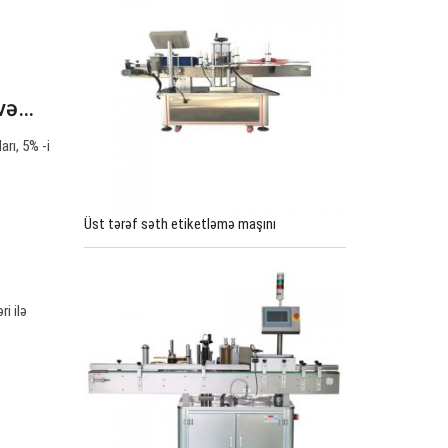
 və…
rı, 5% -i
Üst tərəf səth etiketləmə maşını
i ilə