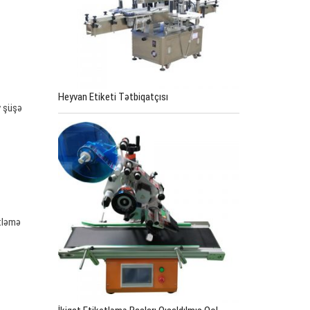
Heyvan Etiketi Tətbiqatçısı
v şüşə
etləmə