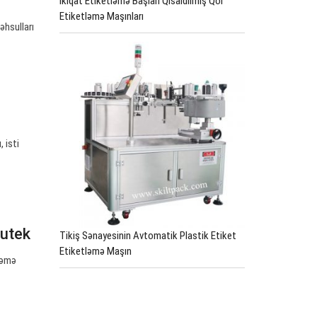
İkiqat Etiketləmə Başları Qısaldılmış Qol
Etiketləmə Maşınları
əhsulları
 isti
cutek
Tikiş Sənayesinin Avtomatik Plastik Etiket
Etiketləmə Maşın
tləmə