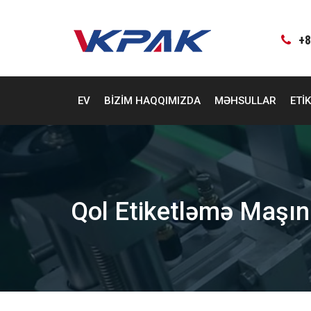
Məzmuna
keçin
+8
EV
BIZIM HAQQIMIZDA
MƏHSULLAR
ETI
Qol Etiketləmə Maşın