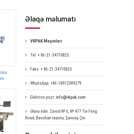
Əlaqə məlumatı
VKPAK Maşınları
Tel: + 86-21-34710825
Faks: + 86-21-34710825
zünə
ını
WhatsApp: +86-18912389279
Elektron poçt:
info@vkpak.com
Əlavə edin: Zavod № 6, № 477 Tie Feng
Road, Baoshan rayonu, Şanxay, Çin.