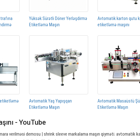
ətrafına
Yüksək Sürətli Döner Yerləşdirmə
Avtomatik karton qutu 
əndirmə
Etiketləmə Maşın
etiketləmə maşını
 etiketləmə
Avtomatik Yaş Yapışqan
Avtomatik Masaüstü Ş
Etiketləmə Maşın
Etiketləmə Maşın
aşını - YouTube
smara verilməsi demosu | shrink sleeve markalama maşın qiyməti. avtomatik 