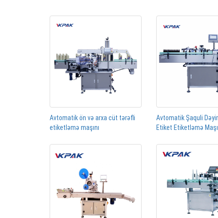
Avtomatik ön və arxa cüt tərəfli
Avtomatik Şaquli Dəyi
etiketləmə maşını
Etiket Etiketləmə Maş