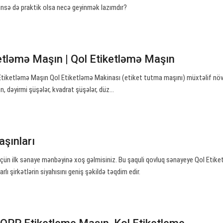
nsə də praktik olsa necə geyinmək lazımdır?
ketləmə Maşın | Qol Etiketləmə Maşın
Etiketləmə Maşın Qol Etiketləmə Makinası (etiket tutma maşını) müxtəlif nö
n, dəyirmi şüşələr, kvadrat şüşələr, düz…
aşınları
üçün ilk sənaye mənbəyinə xoş gəlmisiniz. Bu şaquli qovluq sənayeye Qol Etik
lı şirkətlərin siyahısını geniş şəkildə təqdim edir.