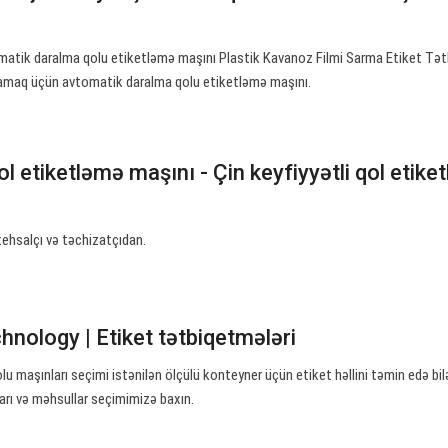
omatik daralma qolu etiketləmə maşını Plastik Kavanoz Filmi Sarma Etiket Tətb
ağlamaq üçün avtomatik daralma qolu etiketləmə maşını.
ol etiketləmə maşını - Çin keyfiyyətli qol etike
tehsalçı və təchizatçıdan.
hnology | Etiket tətbiqetmələri
u maşınları seçimi istənilən ölçülü konteyner üçün etiket həllini təmin edə bilə
arı və məhsullar seçimimizə baxın.