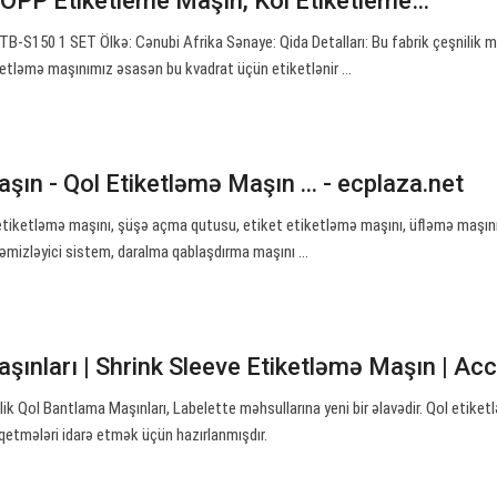
OPP Etiketleme Maşın, Kol Etiketleme…
TB-S150 1 SET Ölkə: Cənubi Afrika Sənaye: Qida Detalları: Bu fabrik çeşnilik m
iketləmə maşınımız əsasən bu kvadrat üçün etiketlənir ...
şın - Qol Etiketləmə Maşın ... - ecplaza.net
etiketləmə maşını, şüşə açma qutusu, etiket etiketləmə maşını, üfləmə maşını,
əmizləyici sistem, daralma qablaşdırma maşını ...
şınları | Shrink Sleeve Etiketləmə Maşın | Ac
ik Qol Bantlama Maşınları, Labelette məhsullarına yeni bir əlavədir. Qol etike
iqetmələri idarə etmək üçün hazırlanmışdır.