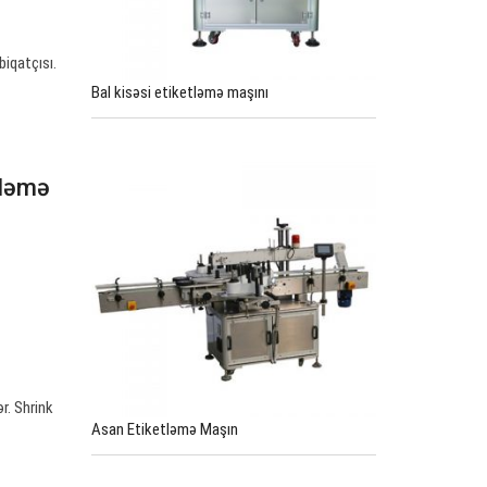
iqatçısı.
Bal kisəsi etiketləmə maşını
tləmə
r. Shrink
Asan Etiketləmə Maşın