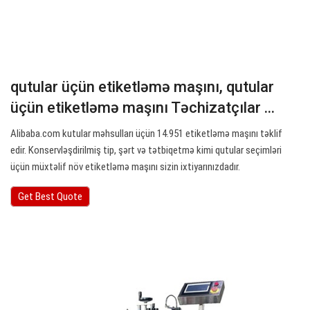
qutular üçün etiketləmə maşını, qutular
üçün etiketləmə maşını Təchizatçılar ...
Alibaba.com kutular məhsulları üçün 14.951 etiketləmə maşını təklif
edir. Konservləşdirilmiş tip, şərt və tətbiqetmə kimi qutular seçimləri
üçün müxtəlif növ etiketləmə maşını sizin ixtiyarınızdadır.
Get Best Quote