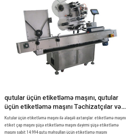
qutular üçün etiketləmə maşını, qutular
üçün etiketləmə maşını Təchizatçılar və…
Kutular üçün etiketləmə maşını ilə əlaqəli axtarışlar: etiketləmə maşını
etiket çap maşını şüşə etiketləmə maşını dəyirmi şüşə etiketləmə
maşını sabit 14.994 qutu məhsulları üçün etiketləmə maşını