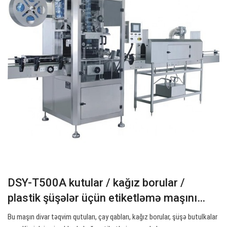
DSY-T500A kutular / kağız borular /
plastik şüşələr üçün etiketləmə maşını…
Bu maşın divar təqvim qutuları, çay qabları, kağız borular, şüşə butulkalar