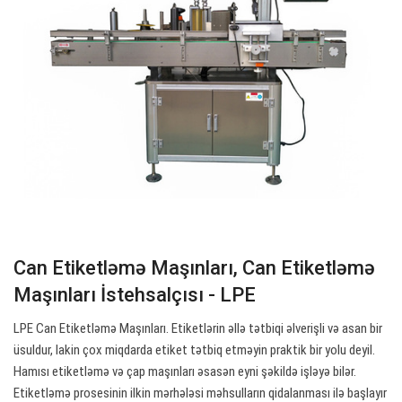
Can Etiketləmə Maşınları, Can Etiketləmə
Maşınları İstehsalçısı - LPE
LPE Can Etiketləmə Maşınları. Etiketlərin əllə tətbiqi əlverişli və asan bir
üsuldur, lakin çox miqdarda etiket tətbiq etməyin praktik bir yolu deyil.
Hamısı etiketləmə və çap maşınları əsasən eyni şəkildə işləyə bilər.
Etiketləmə prosesinin ilkin mərhələsi məhsulların qidalanması ilə başlayır