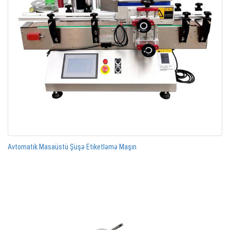
Avtomatik Masaüstü Şüşə Etiketləmə Maşın