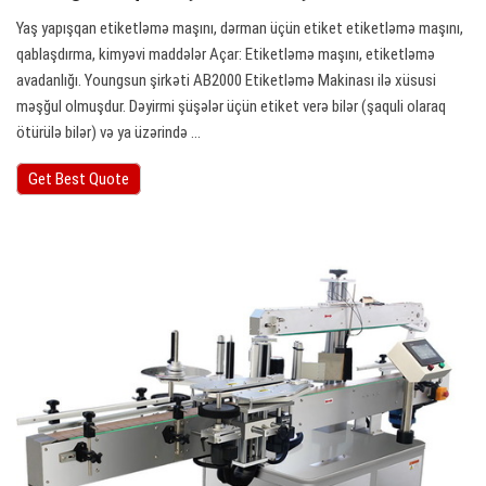
Yaş yapışqan etiketləmə maşını, dərman üçün etiket etiketləmə maşını,
qablaşdırma, kimyəvi maddələr Açar: Etiketləmə maşını, etiketləmə
avadanlığı. Youngsun şirkəti AB2000 Etiketləmə Makinası ilə xüsusi
məşğul olmuşdur. Dəyirmi şüşələr üçün etiket verə bilər (şaquli olaraq
ötürülə bilər) və ya üzərində ...
Get Best Quote