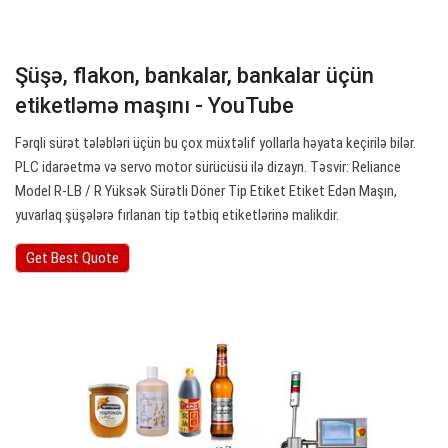
Şüşə, flakon, bankalar, bankalar üçün
etiketləmə maşını - YouTube
Fərqli sürət tələbləri üçün bu çox müxtəlif yollarla həyata keçirilə bilər.
PLC idarəetmə və servo motor sürücüsü ilə dizayn. Təsvir: Reliance
Model R-LB / R Yüksək Sürətli Döner Tip Etiket Etiket Edən Maşın,
yuvarlaq şüşələrə fırlanan tip tətbiq etiketlərinə malikdir.
Get Best Quote