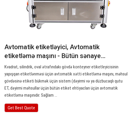
Avtomatik etiketləyici, Avtomatik
etiketləmə maşını - Bütün sənaye…
Kvadrat, silindrik, oval ətrafındakı gövdə konteyner etiketleyicisinin
yapışqan etiketlənməsi üçün avtomatik xətti etiketləmə maşını, məhsul
gövdəsinə etiketi bükmək üçün sistem (dəyirmi və ya düzbucaqlı qutu
ET, dəyirmi məhsullar üçün bütün etiket ehtiyacları üçün avtomatik
etiketləmə maşınıdır. Sağlam ...
Get Best Quote