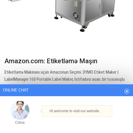
Amazon.com: Etiketləmə Maşın
ONLINE CHAT
Etiketləmə Makinası üçün Amazonun Seçimi. DYMO Etiket Maker |
LabelManager 160 Portable Label Maker, İstifadəsi asan, bir toxunuşlu
Hi,welcome to visit our website.
ağıllı düymələr, QWERTY klaviatura, böyük ekran, ev və ofis təşkili üçün.
Cilina
Get Best Quote
How can I help you today?
Cilina