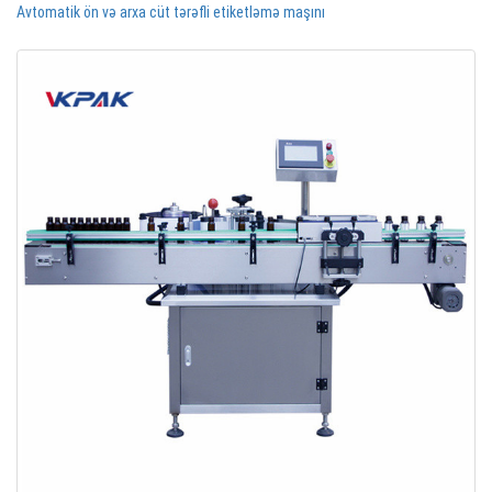
Avtomatik ön və arxa cüt tərəfli etiketləmə maşını