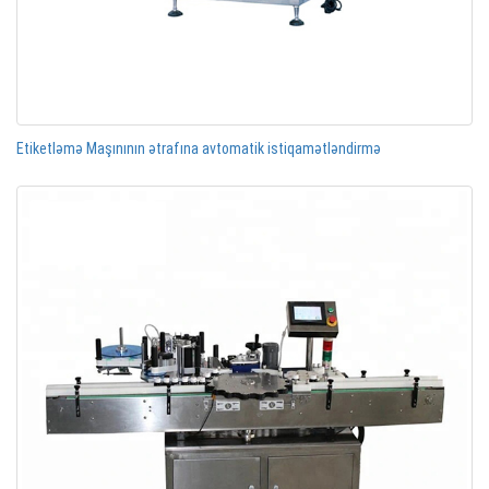
Etiketləmə Maşınının ətrafına avtomatik istiqamətləndirmə