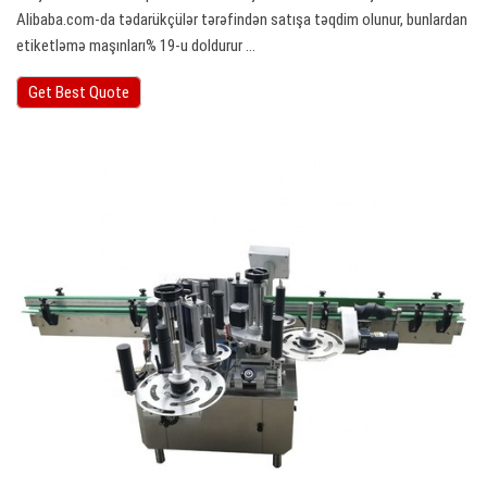
Alibaba.com-da tədarükçülər tərəfindən satışa təqdim olunur, bunlardan
etiketləmə maşınları% 19-u doldurur ...
Get Best Quote