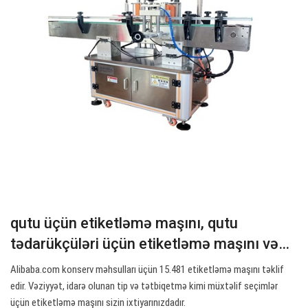
qutu üçün etiketləmə maşını, qutu
tədarükçüləri üçün etiketləmə maşını və…
Alibaba.com konserv məhsulları üçün 15.481 etiketləmə maşını təklif
edir. Vəziyyət, idarə olunan tip və tətbiqetmə kimi müxtəlif seçimlər
üçün etiketləmə maşını sizin ixtiyarınızdadır.