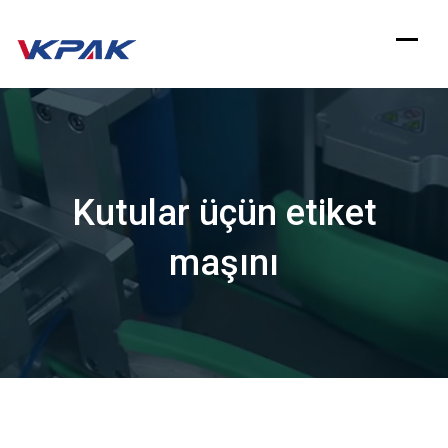
Məzmuna
keçin
Kutular üçün etiket
maşını