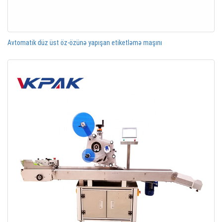
Avtomatik düz üst öz-özünə yapışan etiketləmə maşını