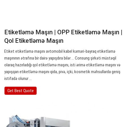
Etiketləmə Maşın | OPP Etiketləmə Maşın |
Qol Etiketləmə Maşın
Etiket etiketləmə maşını avtomobil kabel kəməri-bayraq etiketləmə
maşınının ətrafına bir dairə yapışdıra bilər ... Consung şirkəti müstəqil
olaraq hazırladığı qol etiketləmə maşını, isti ərimə etiketləmə maşını və
yapışqan etiketləmə maşını qida, pivə, içki, kosmetik məhsullarda geniş
istifadə olunur ...
Get Best Quote