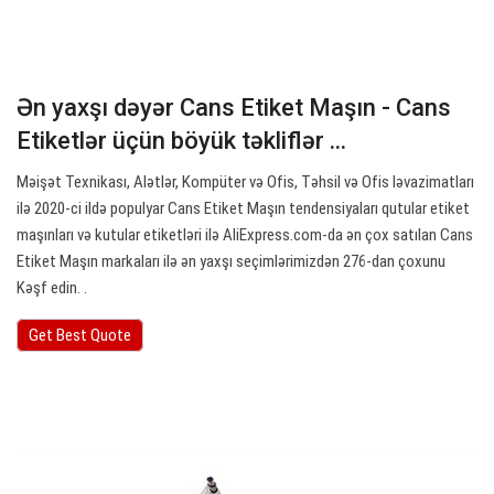
Ən yaxşı dəyər Cans Etiket Maşın - Cans
Etiketlər üçün böyük təkliflər ...
Məişət Texnikası, Alətlər, Kompüter və Ofis, Təhsil və Ofis ləvazimatları
ilə 2020-ci ildə populyar Cans Etiket Maşın tendensiyaları qutular etiket
maşınları və kutular etiketləri ilə AliExpress.com-da ən çox satılan Cans
Etiket Maşın markaları ilə ən yaxşı seçimlərimizdən 276-dan çoxunu
Kəşf edin. .
Get Best Quote