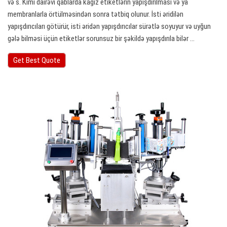
və s. Kimi dairəvi qablarda kağız etiketlərin yapışdırılması və ya
membranlarla örtülməsindən sonra tətbiq olunur. İsti əridilən
yapışdırıcıları götürür, isti əridən yapışdırıcılar sürətlə soyuyur və uyğun
gələ bilməsi üçün etiketlər sorunsuz bir şəkildə yapışdırıla bilər ...
Get Best Quote