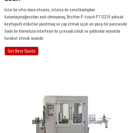
İstər bir ofisi idarə etsəniz, istərsə də sənətkarlıqdan
kənarlaşmağınızdan asılı olmayaraq, Brother P-touch PT-D210 yüksək
keyfiyyətli etiketlər yaratmaq və çap etmək üçün ən yaxşı bir pəncərədir.
Sadə bir klaviatura interfeysi ilə çoxsaylı üslub və şablonlar arasında
hərəkət etmək asandır.
Get Best Quote