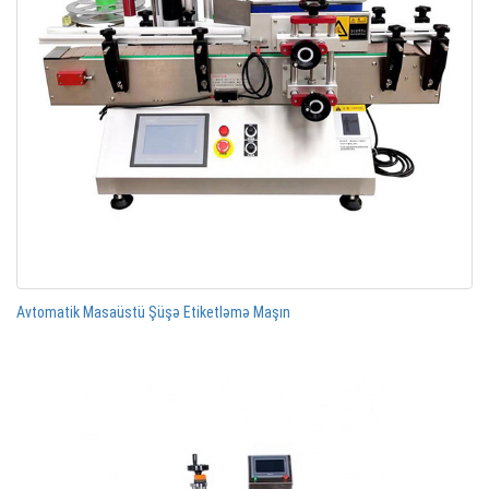
Avtomatik Masaüstü Şüşə Etiketləmə Maşın