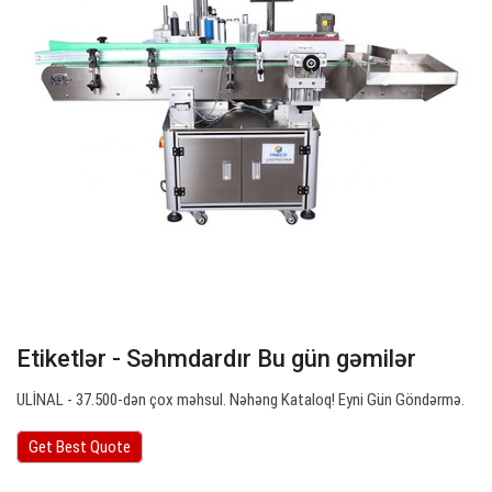
Etiketlər - Səhmdardır Bu gün gəmilər
ULİNAL - 37.500-dən çox məhsul. Nəhəng Kataloq! Eyni Gün Göndərmə.
Get Best Quote