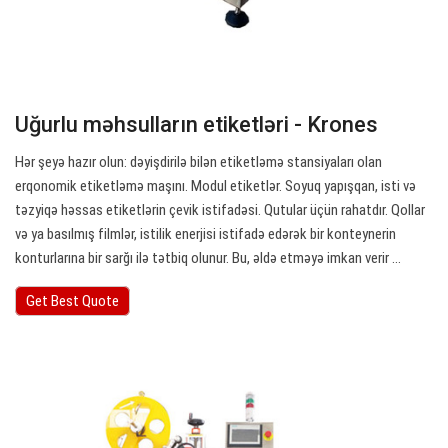
Uğurlu məhsulların etiketləri - Krones
Hər şeyə hazır olun: dəyişdirilə bilən etiketləmə stansiyaları olan
erqonomik etiketləmə maşını. Modul etiketlər. Soyuq yapışqan, isti və
təzyiqə həssas etiketlərin çevik istifadəsi. Qutular üçün rahatdır. Qollar
və ya basılmış filmlər, istilik enerjisi istifadə edərək bir konteynerin
konturlarına bir sarğı ilə tətbiq olunur. Bu, əldə etməyə imkan verir ...
Get Best Quote