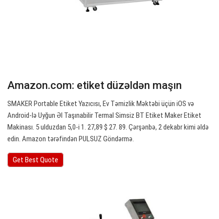
Amazon.com: etiket düzəldən maşın
SMAKER Portable Etiket Yazıcısı, Ev Təmizlik Məktəbi üçün iOS və
Android-lə Uyğun Əl Taşınabilir Termal Simsiz BT Etiket Maker Etiket
Makinası. 5 ulduzdan 5,0-i 1. 27,89 $ 27. 89. Çərşənbə, 2 dekabr kimi əldə
edin. Amazon tərəfindən PULSUZ Göndərmə.
Get Best Quote