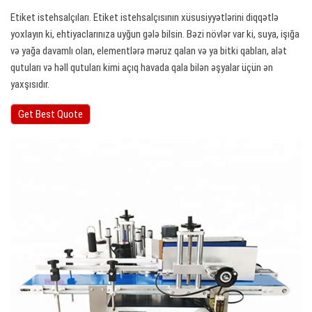
Etiket istehsalçıları. Etiket istehsalçısının xüsusiyyətlərini diqqətlə
yoxlayın ki, ehtiyaclarınıza uyğun gələ bilsin. Bəzi növlər var ki, suya, işığa
və yağa davamlı olan, elementlərə məruz qalan və ya bitki qabları, alət
qutuları və həll qutuları kimi açıq havada qala bilən əşyalar üçün ən
yaxşısıdır.
Get Best Quote