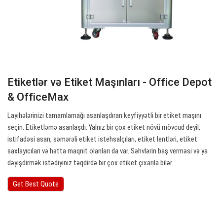
Etiketlər və Etiket Maşınları - Office Depot
& OfficeMax
Layihələrinizi tamamlamağı asanlaşdıran keyfiyyətli bir etiket maşını
seçin. Etiketləmə asanlaşdı. Yalnız bir çox etiket növü mövcud deyil,
istifadəsi asan, səmərəli etiket istehsalçıları, etiket lentləri, etiket
saxlayıcıları və hətta maqnit olanları da var. Səhvlərin baş verməsi və ya
dəyişdirmək istədiyiniz təqdirdə bir çox etiket çıxarıla bilər ...
Get Best Quote