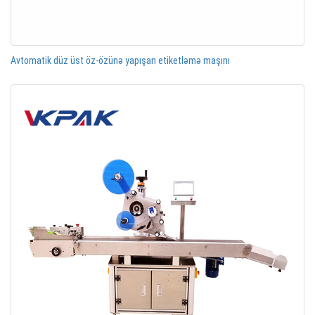
Avtomatik düz üst öz-özünə yapışan etiketləmə maşını