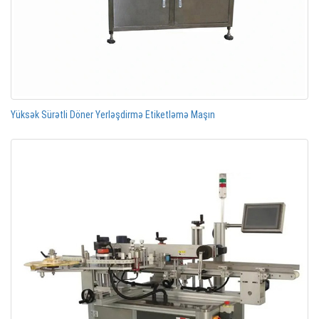
Yüksək Sürətli Döner Yerləşdirmə Etiketləmə Maşın