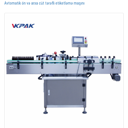
Avtomatik ön və arxa cüt tərəfli etiketləmə maşını