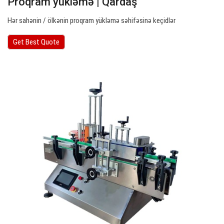
Proqram yükləmə | Qardaş
Hər sahənin / ölkənin proqram yükləmə səhifəsinə keçidlər
Get Best Quote