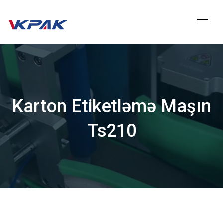
Məzmuna
keçin
Karton Etiketləmə Maşın
Ts210