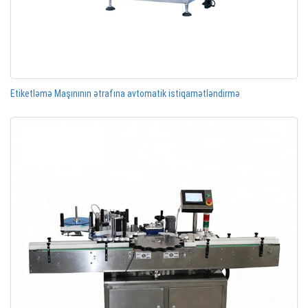
Etiketləmə Maşınının ətrafına avtomatik istiqamətləndirmə