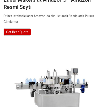
Rəsmi Saytı
Etiket istehsalçılarını Amazon-da alın. İxtisaslı Sifarişlərdə Pulsuz
Göndərmə.
Get Best Quote