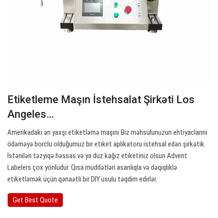
Etiketleme Maşın İstehsalat Şirkəti Los
Angeles…
Amerikadakı ən yaxşı etiketləmə maşını Biz məhsulunuzun ehtiyaclarını
ödəməyə borclu olduğumuz bir etiket aplikatoru istehsal edən şirkətik.
İstənilən təzyiqə həssas və ya düz kağız etiketiniz olsun Advent
Labelers çox yönlüdür. Qısa müddətləri asanlıqla və dəqiqliklə
etiketləmək üçün qənaətli bir DIY üsulu təqdim edirlər.
Get Best Quote