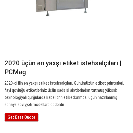
2020 üçün ən yaxşı etiket istehsalçıları |
PCMag
2020-ci ilin ən yaxşı etiket istehsalçıları. Günümüzün etiket printerləri,
fayl qovluğu etiketləriniz üçün sadə əl alətlərindən tutmuş yüksək
texnologiyalı qurğularda kabellərin etiketlənməsi üçün hazırlanmış
sənaye səviyyəli modellərə qədərdir.
Get Best Quote