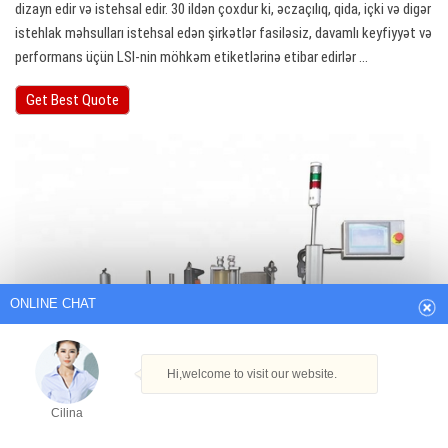
dizayn edir və istehsal edir. 30 ildən çoxdur ki, əczaçılıq, qida, içki və digər
istehlak məhsulları istehsal edən şirkətlər fasiləsiz, davamlı keyfiyyət və
performans üçün LSI-nin möhkəm etiketlərinə etibar edirlər ...
Get Best Quote
ONLINE CHAT
Hi,welcome to visit our website.
Cilina
How can I help you today?
Cilina