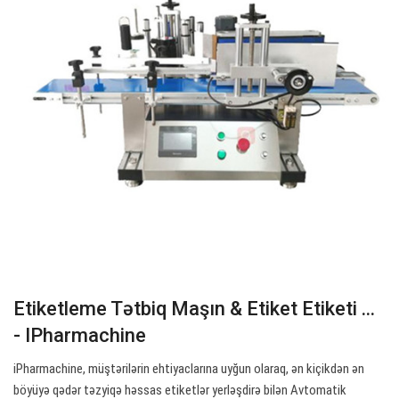
Etiketleme Tətbiq Maşın & Etiket Etiketi ...
- IPharmachine
iPharmachine, müştərilərin ehtiyaclarına uyğun olaraq, ən kiçikdən ən
böyüyə qədər təzyiqə həssas etiketlər yerləşdirə bilən Avtomatik