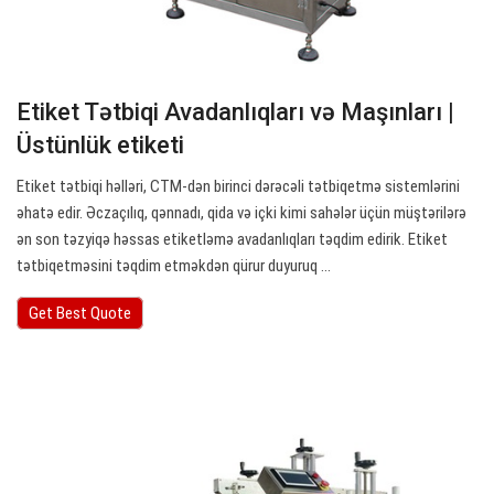
Etiket Tətbiqi Avadanlıqları və Maşınları |
Üstünlük etiketi
Etiket tətbiqi həlləri, CTM-dən birinci dərəcəli tətbiqetmə sistemlərini
əhatə edir. Əczaçılıq, qənnadı, qida və içki kimi sahələr üçün müştərilərə
ən son təzyiqə həssas etiketləmə avadanlıqları təqdim edirik. Etiket
tətbiqetməsini təqdim etməkdən qürur duyuruq ...
Get Best Quote