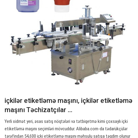
içkilər etiketləmə maşını, içkilər etiketləmə
maşını Təchizatçılar ...
Yerli xidmət yeri, əsas satış nöqtələri və tətbiqetmə kimi çoxsaylı içki
etiketləmə maşını seçimləri mövcuddur. Alibaba.com-da tədarükçülər
tərəfindən 54,600 içki etiketləmə maşını məhsulu satışa təqdim olunur