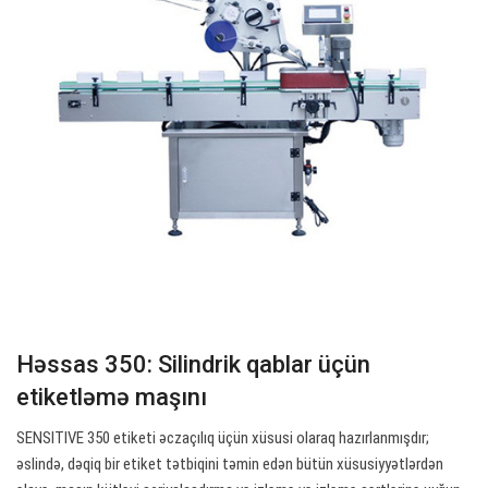
Həssas 350: Silindrik qablar üçün
etiketləmə maşını
SENSITIVE 350 etiketi əczaçılıq üçün xüsusi olaraq hazırlanmışdır;
əslində, dəqiq bir etiket tətbiqini təmin edən bütün xüsusiyyətlərdən