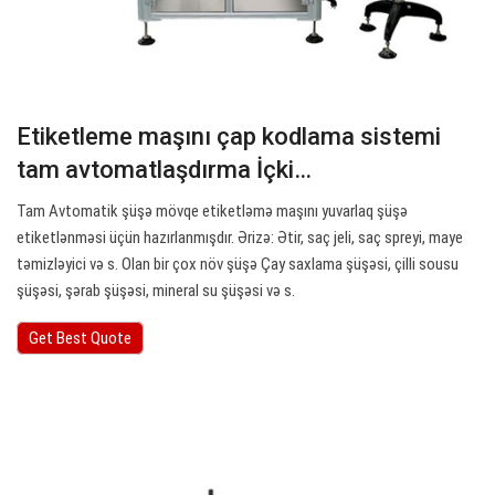
Etiketleme maşını çap kodlama sistemi
tam avtomatlaşdırma İçki…
Tam Avtomatik şüşə mövqe etiketləmə maşını yuvarlaq şüşə
etiketlənməsi üçün hazırlanmışdır. Ərizə: Ətir, saç jeli, saç spreyi, maye
təmizləyici və s. Olan bir çox növ şüşə Çay saxlama şüşəsi, çilli sousu
şüşəsi, şərab şüşəsi, mineral su şüşəsi və s.
Get Best Quote