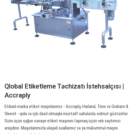
Qlobal Etiketleme Təchizatı İstehsalçısı |
Accraply
Etibarlı marka etiket maşınlarımız - Accraply, Harland, Trine və Graham &
Sleevit - qida və içki daxil olmaqla müxtəlif sahələrdə xidmət göstərirlər.
Sizin üçün uyğun sənaye etiket maşınını tapmaq üçün veb saytımızı
araşdırın. Maşınlarımızla əlaqəli suallarınız və ya mükəmməl maşını