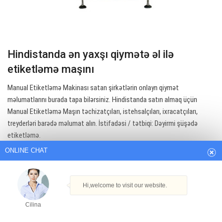
Hindistanda ən yaxşı qiymətə əl ilə
etiketləmə maşını
Manual Etiketləmə Makinası satan şirkətlərin onlayn qiymət
məlumatlarını burada tapa bilərsiniz. Hindistanda satın almaq üçün
ONLINE CHAT
Manual Etiketləmə Maşın təchizatçıları, istehsalçıları, ixracatçıları,
treyderləri barədə məlumat alın. İstifadəsi / tətbiqi: Dəyirmi şüşədə
etiketləmə.
Hi,welcome to visit our website.
Get Best Quote
Cilina
How can I help you today?
Cilina