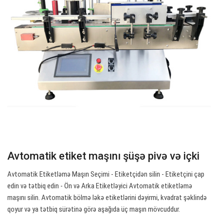
Avtomatik etiket maşını şüşə pivə və içki
Avtomatik Etiketləmə Maşın Seçimi - Etiketçidən silin - Etiketçini çap
edin və tətbiq edin - Ön və Arka Etiketləyici Avtomatik etiketləmə
maşını silin. Avtomatik bölmə ləkə etiketlərini dəyirmi, kvadrat şəklində
qoyur və ya tətbiq sürətinə görə aşağıda üç maşın mövcuddur.