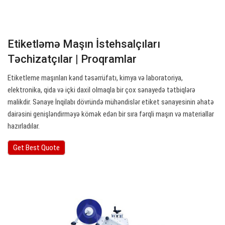
Etiketləmə Maşın İstehsalçıları
Təchizatçılar | Proqramlar
Etiketleme maşınları kənd təsərrüfatı, kimya və laboratoriya,
elektronika, qida və içki daxil olmaqla bir çox sənayedə tətbiqlərə
malikdir. Sənaye İnqilabı dövründə mühəndislər etiket sənayesinin əhatə
dairəsini genişləndirməyə kömək edən bir sıra fərqli maşın və materiallar
hazırladılar.
Get Best Quote