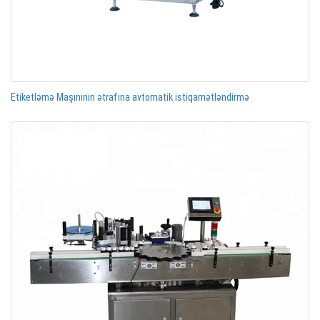
Etiketləmə Maşınının ətrafına avtomatik istiqamətləndirmə