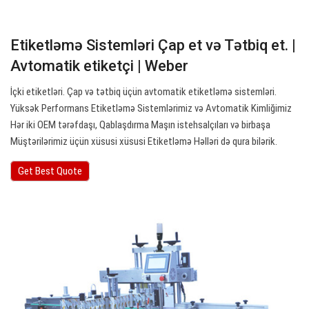
Etiketləmə Sistemləri Çap et və Tətbiq et. |
Avtomatik etiketçi | Weber
İçki etiketləri. Çap və tətbiq üçün avtomatik etiketləmə sistemləri.
Yüksək Performans Etiketləmə Sistemlərimiz və Avtomatik Kimliğimiz
Hər iki OEM tərəfdaşı, Qablaşdırma Maşın istehsalçıları və birbaşa
Müştərilərimiz üçün xüsusi xüsusi Etiketləmə Həlləri də qura bilərik.
Get Best Quote