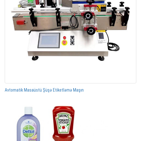
Avtomatik Masaüstü Şüşə Etiketləmə Maşın