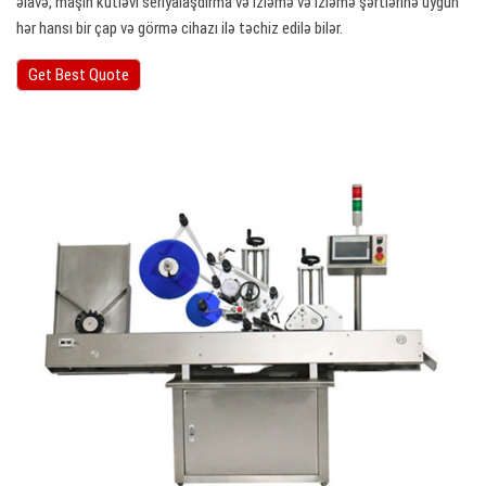
əlavə, maşın kütləvi seriyalaşdırma və izləmə və izləmə şərtlərinə uyğun
hər hansı bir çap və görmə cihazı ilə təchiz edilə bilər.
Get Best Quote