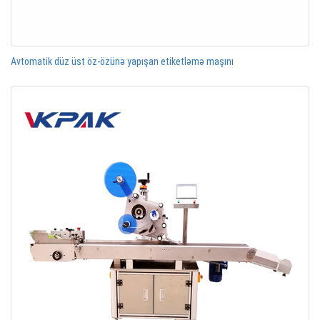
Avtomatik düz üst öz-özünə yapışan etiketləmə maşını