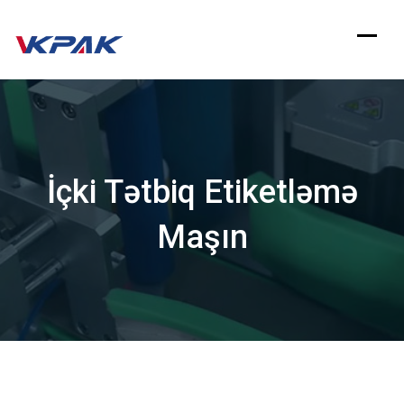
Məzmuna
keçin
İçki Tətbiq Etiketləmə
Maşın