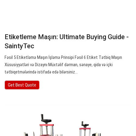
Etiketleme Maşın: Ultimate Buying Guide -
SaintyTec
Fəsil 5 Etiketləmə Maşın İşləmə Prinsipi Fəsil 6 Etiket Tətbiq Maşın
Xüsusiyyətləri və Dizaynı Müxtəlif dərman, sənaye, qida və içki
tətbiqetmələrində istifadə edə bilərsiniz…
Get Best Quote