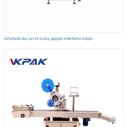
Avtomatik düz üst öz-özünə yapışan etiketləmə maşını