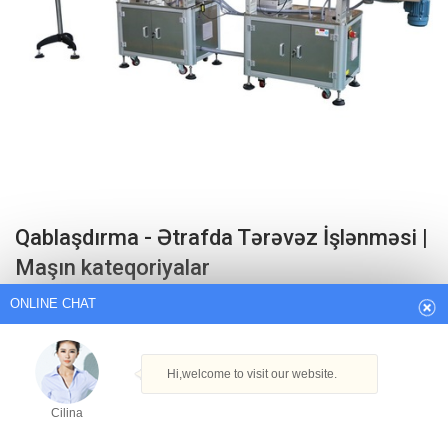
ONLINE CHAT
Qablaşdırma - Ətrafda Tərəvəz İşlənməsi |
Maşın kateqoriyalar
Hi,welcome to visit our website.
Vegetable cleaner machine. Handling. Box filling. Grading machines.
Cilina
Cooling. Palletizer machine. Hoppers machine. Tipping box. Bagging.
Vegetable processing line.
How can I help you today?
Get Best Quote
Cilina