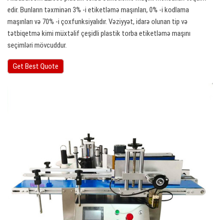
edir. Bunların təxminən 3% -i etiketləmə maşınları, 0% -i kodlama
maşınları və 70% -i çoxfunksiyalıdır. Vəziyyət, idarə olunan tip və
tətbiqetmə kimi müxtəlif çeşidli plastik torba etiketləmə maşını
seçimləri mövcuddur.
Get Best Quote