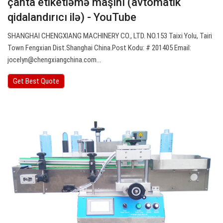
çanta etiketləmə maşını (avtomatik
qidalandırıcı ilə) - YouTube
SHANGHAI CHENGXIANG MACHINERY CO., LTD. NO.153 Taixi Yolu, Tairi
Town Fengxian Dist.Shanghai China.Post Kodu: # 201405 Email:
jocelyn@chengxiangchina.com
…
Get Best Quote