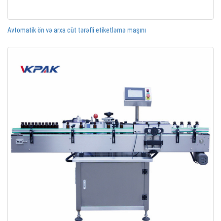
Avtomatik ön və arxa cüt tərəfli etiketləmə maşını