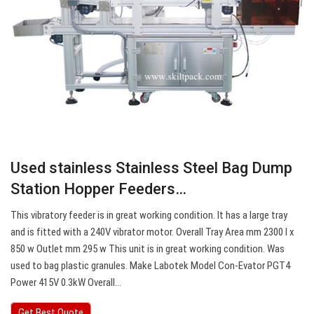
Used stainless Stainless Steel Bag Dump
Station Hopper Feeders…
This vibratory feeder is in great working condition. It has a large tray
and is fitted with a 240V vibrator motor. Overall Tray Area mm 2300 l x
850 w Outlet mm 295 w This unit is in great working condition. Was
used to bag plastic granules. Make Labotek Model Con-Evator PGT4
Power 415V 0.3kW Overall…
Get Best Quote