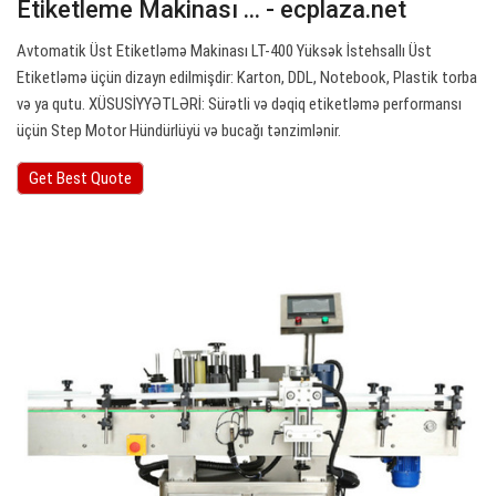
Etiketleme Makinası ... - ecplaza.net
Avtomatik Üst Etiketləmə Makinası LT-400 Yüksək İstehsallı Üst
Etiketləmə üçün dizayn edilmişdir: Karton, DDL, Notebook, Plastik torba
və ya qutu. XÜSUSİYYƏTLƏRİ: Sürətli və dəqiq etiketləmə performansı
üçün Step Motor Hündürlüyü və bucağı tənzimlənir.
Get Best Quote