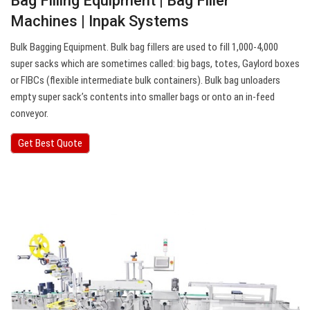
Bag Filling Equipment | Bag Filler
Machines | Inpak Systems
Bulk Bagging Equipment. Bulk bag fillers are used to fill 1,000-4,000
super sacks which are sometimes called: big bags, totes, Gaylord boxes
or FIBCs (flexible intermediate bulk containers). Bulk bag unloaders
empty super sack’s contents into smaller bags or onto an in-feed
conveyor.
Get Best Quote