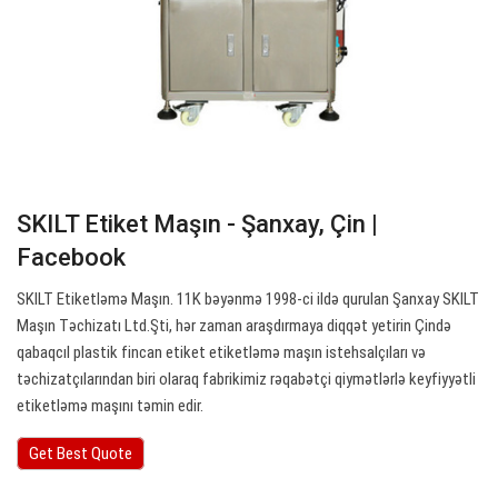
SKILT Etiket Maşın - Şanxay, Çin |
Facebook
SKILT Etiketləmə Maşın. 11K bəyənmə 1998-ci ildə qurulan Şanxay SKILT
Maşın Təchizatı Ltd.Şti, hər zaman araşdırmaya diqqət yetirin Çində
qabaqcıl plastik fincan etiket etiketləmə maşın istehsalçıları və
təchizatçılarından biri olaraq fabrikimiz rəqabətçi qiymətlərlə keyfiyyətli
etiketləmə maşını təmin edir.
Get Best Quote