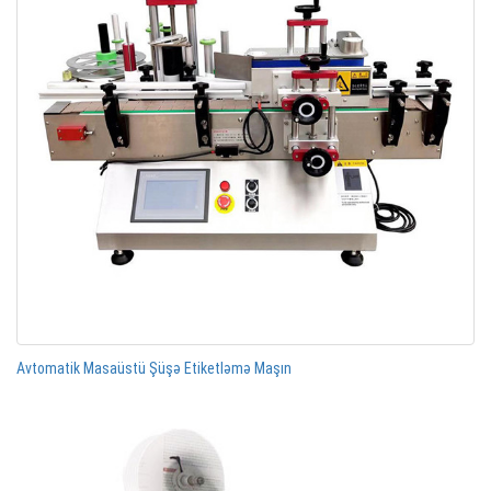
Avtomatik Masaüstü Şüşə Etiketləmə Maşın