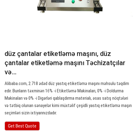
düz çantalar etiketləmə maşını, düz
çantalar etiketləmə maşını Təchizatçılar
və…
Alibaba.com, 2.718 ədəd düz yastıq etiketləmə maşını məhsulu təqdim
edir. Bunların təxminən 16% -i Etiketləmə Makinaları, 0% -i Doldurma
Makinaları və 0% -i Digərləri qablaşdırma materialı, əsas satış nöqtələri
və tətbiq olunan sənayelər kimi müxtəlif çeşidli yastıq etiketləmə maşın
seçimləri sizin ixtiyarınızdadır.
Get Best Quote