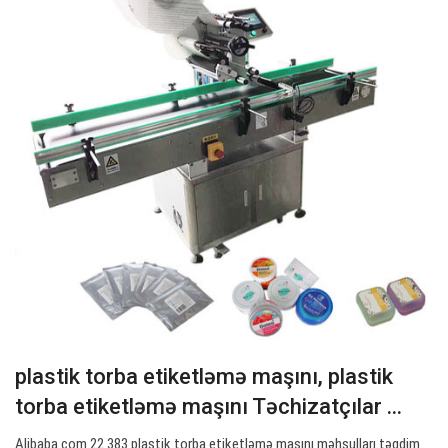
plastik torba etiketləmə maşını, plastik
torba etiketləmə maşını Təchizatçılar ...
Alibaba.com 22.383 plastik torba etiketləmə maşını məhsulları təqdim