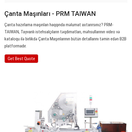
Çanta Maşınları - PRM TAIWAN
Çanta hazırlama maşınları haqqında məlumat axtarırsınız? PRM-
TAIWAN, Tayvanlı istehsalçıların təqdimatları, məhsullarının video və
kataloqu ilə birlikdə Çanta Maşınlarının bütün detallarını təmin edən B2B
platformadır.
Get Best Quote