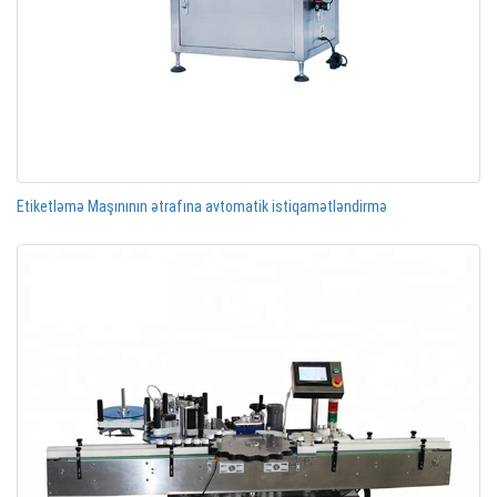
Etiketləmə Maşınının ətrafına avtomatik istiqamətləndirmə