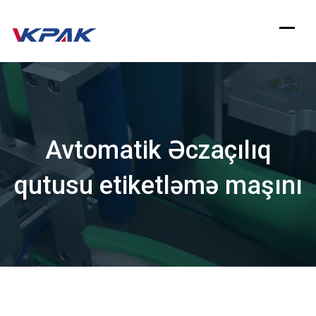
Məzmuna
keçin
Avtomatik Əczaçılıq
qutusu etiketləmə maşını