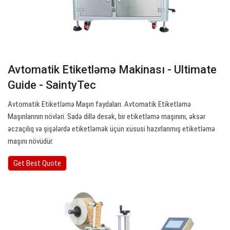
Avtomatik Etiketləmə Makinası - Ultimate
Guide - SaintyTec
Avtomatik Etiketləmə Maşın faydaları. Avtomatik Etiketləmə
Maşınlarının növləri. Sadə dillə desək, bir etiketləmə maşınını, əksər
əczaçılıq və şişələrdə etiketləmək üçün xüsusi hazırlanmış etiketləmə
maşını növüdür.
Get Best Quote