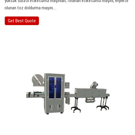
yüksək sürətli etiketləmə maşınları, fırlanan etiketləmə maşını, enjekte
olunan toz doldurma maşını.…
Get Best Quote