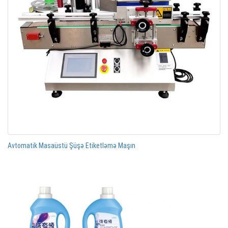
Avtomatik Masaüstü Şüşə Etiketləmə Maşın