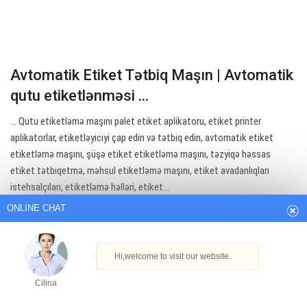
Avtomatik Etiket Tətbiq Maşın | Avtomatik
qutu etiketlənməsi ...
… Qutu etiketləmə maşını palet etiket aplikatoru, etiket printer
aplikatorlar, etiketləyiciyi çap edin və tətbiq edin, avtomatik etiket
ONLINE CHAT
etiketləmə maşını, şüşə etiket etiketləmə maşını, təzyiqə həssas
etiket tətbiqetmə, məhsul etiketləmə maşını, etiket avadanlıqları
istehsalçıları, etiketləmə həlləri, etiket…
Hi,welcome to visit our website.
Get Best Quote
Cilina
How can I help you today?
Cilina