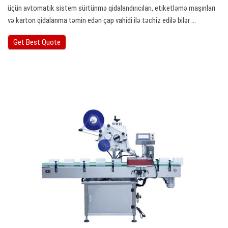
üçün avtomatik sistem sürtünmə qidalandırıcıları, etiketləmə maşınları
və karton qidalanma təmin edən çap vahidi ilə təchiz edilə bilər ...
Get Best Quote