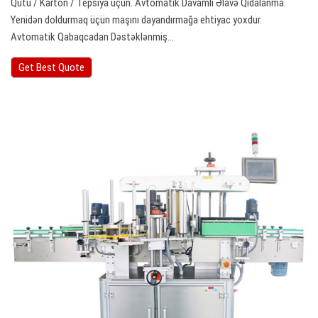
Qutu / Karton / Tepsiya üçün. Avtomatik Davamlı Əlavə Qidalanma.
Yenidən doldurmaq üçün maşını dayandırmağa ehtiyac yoxdur.
Avtomatik Qabaqcadan Dəstəklənmiş…
Get Best Quote