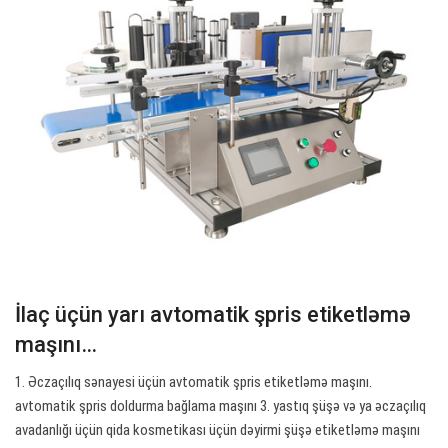
İlaç üçün yarı avtomatik şpris etiketləmə
maşını…
1. Əczaçılıq sənayesi üçün avtomatik şpris etiketləmə maşını.
avtomatik şpris doldurma bağlama maşını 3. yastıq şüşə və ya əczaçılıq
avadanlığı üçün qida kosmetikası üçün dəyirmi şüşə etiketləmə maşını