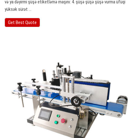
və ya dəyirmi şüşə etiketləmə maşını: 4. şüşə şüşə şüşə vurma üfüqi
yüksək sürət ...
Get Best Quote