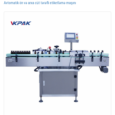
Avtomatik ön və arxa cüt tərəfli etiketləmə maşını