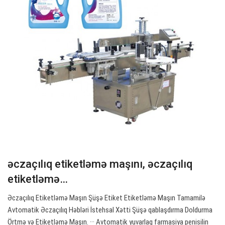
əczaçılıq etiketləmə maşını, əczaçılıq
etiketləmə…
Əczaçılıq Etiketləmə Maşın Şüşə Etiket Etiketləmə Maşın Tamamilə
Avtomatik Əczaçılıq Həbləri İstehsal Xətti Şüşə qablaşdırma Doldurma
Örtmə və Etiketləmə Maşın. ··· Avtomatik yuvarlaq farmasiya penisilin