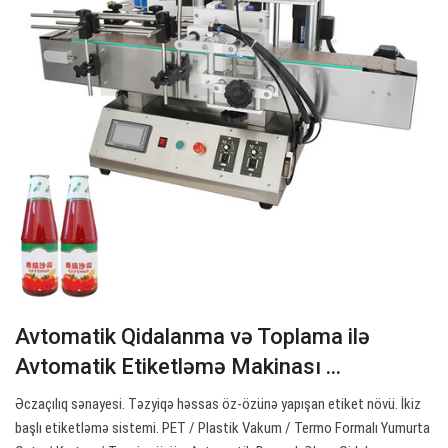
Avtomatik Qidalanma və Toplama ilə
Avtomatik Etiketləmə Makinası ...
Əczaçılıq sənayesi. Təzyiqə həssas öz-özünə yapışan etiket növü. İkiz
başlı etiketləmə sistemi. PET / Plastik Vakum / Termo Formalı Yumurta