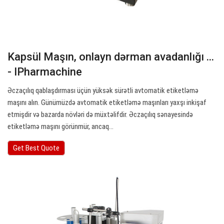
Kapsül Maşın, onlayn dərman avadanlığı ...
- IPharmachine
Əczaçılıq qablaşdırması üçün yüksək sürətli avtomatik etiketləmə
maşını alın. Günümüzdə avtomatik etiketləmə maşınları yaxşı inkişaf
etmişdir və bazarda növləri də müxtəlifdir. Əczaçılıq sənayesində
etiketləmə maşını görünmür, ancaq…
Get Best Quote