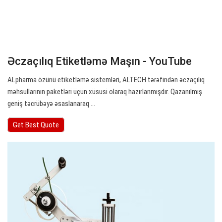
Əczaçılıq Etiketləmə Maşın - YouTube
ALpharma özünü etiketləmə sistemləri, ALTECH tərəfindən əczaçılıq
məhsullarının paketləri üçün xüsusi olaraq hazırlanmışdır. Qazanılmış
geniş təcrübəyə əsaslanaraq ...
Get Best Quote