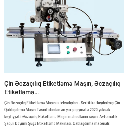
Çin Əczaçılıq Etiketləmə Maşın, Əczaçılıq
Etiketləmə…
Çin Əczaçılıq Etiketləmə Maşın istehsalçıları - Sertifikatlaşdırılmış Çin
Qablaşdırma Maşın Təsnifatından ən yaxşı qiymətə 2020 yüksək
keyfiyyətli Əczaçılıq Etiketləmə Maşın məhsullarını seçin: Avtomatik
Şaquli Dəyirmi Şüşə Etiketləmə Makinası. Qablaşdırma materialı: