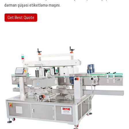
dərman şüşəsi etiketləmə maşını.
Get Best Quote