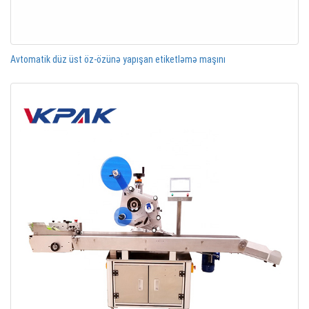
Avtomatik düz üst öz-özünə yapışan etiketləmə maşını