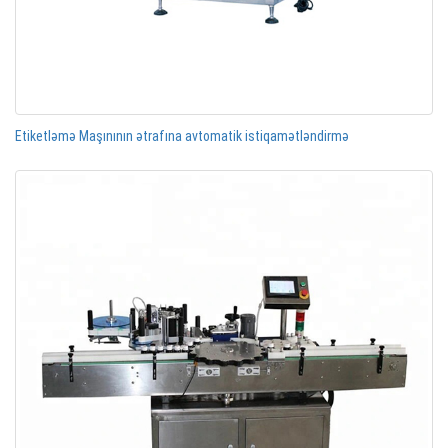
Etiketləmə Maşınının ətrafına avtomatik istiqamətləndirmə