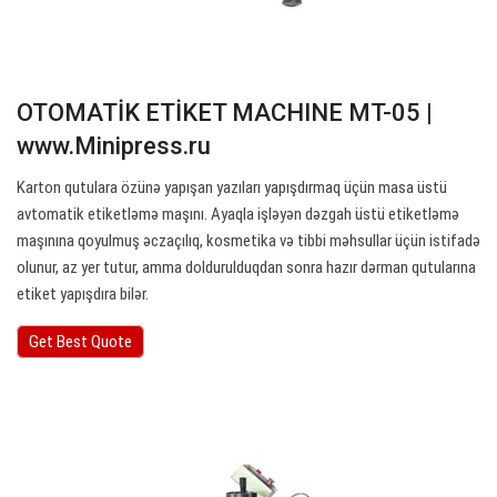
OTOMATİK ETİKET MACHINE MT-05 |
www.Minipress.ru
Karton qutulara özünə yapışan yazıları yapışdırmaq üçün masa üstü
avtomatik etiketləmə maşını. Ayaqla işləyən dəzgah üstü etiketləmə
maşınına qoyulmuş əczaçılıq, kosmetika və tibbi məhsullar üçün istifadə
olunur, az yer tutur, amma doldurulduqdan sonra hazır dərman qutularına
etiket yapışdıra bilər.
Get Best Quote