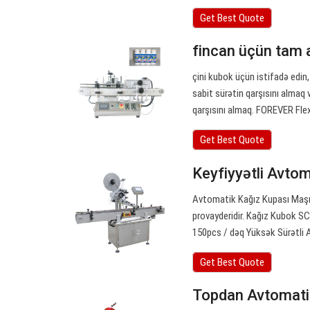
Get Best Quote
fincan üçün tam 
çini kubok üçün istifadə edin,
sabit sürətin qarşısını almaq 
qarşısını almaq. FOREVER Flex
Get Best Quote
Keyfiyyətli Avto
Avtomatik Kağız Kupası Maşını
provayderidir. Kağız Kubok S
150pcs / dəq Yüksək Sürətli
Get Best Quote
Topdan Avtomatik