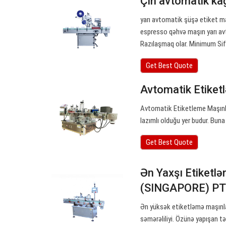
Çin avtomatik kağı
yarı avtomatik şüşə etiket 
espresso qəhvə maşın yarı av
Razılaşmaq olar. Minimum Sifa
Get Best Quote
Avtomatik Etiket
Avtomatik Etiketleme Maşınla
lazımlı olduğu yer budur. Bun
Get Best Quote
Ən Yaxşı Etiketlə
(SINGAPORE) PT
Ən yüksək etiketləmə maşınlar
səmərəliliyi. Özünə yapışan t