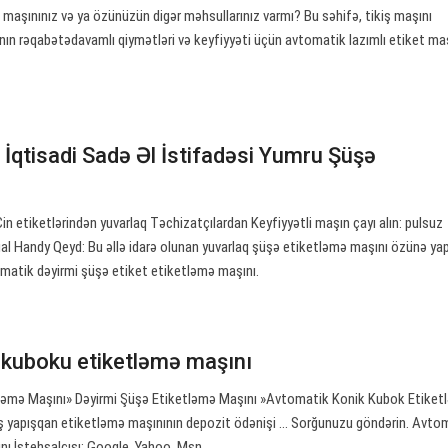
maşınınız və ya özünüzün digər məhsullarınız varmı? Bu səhifə, tikiş maşını
rının rəqabətədavamlı qiymətləri və keyfiyyəti üçün avtomatik lazımlı etiket maş
İqtisadi Sadə Əl İstifadəsi Yumru Şüşə
in etiketlərindən yuvarlaq Təchizatçılardan Keyfiyyətli maşın çayı alın: pulsuz
ual Handy Qeyd: Bu əllə idarə olunan yuvarlaq şüşə etiketləmə maşını özünə ya
omatik dəyirmi şüşə etiket etiketləmə maşını.
kuboku etiketləmə maşını
tləmə Maşını» Dəyirmi Şüşə Etiketləmə Maşını »Avtomatik Konik Kubok Etiket
aş yapışqan etiketləmə maşınının depozit ödənişi ... Sorğunuzu göndərin. Avto
ı İstehsalçısı: Google, Yahoo, Msn.