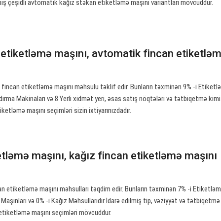
eniş çeşidli avtomatik kağız stəkan etiketləmə maşını variantları mövcuddur.
 etiketləmə maşını, avtomatik fincan etiketlə
fincan etiketləmə maşını məhsulu təklif edir. Bunların təxminən 9% -i Etiket
dırma Makinaları və 8 Yerli xidmət yeri, əsas satış nöqtələri və tətbiqetmə kim
ketləmə maşını seçimləri sizin ixtiyarınızdadır.
etləmə maşını, kağız fincan etiketləmə maşını
n etiketləmə maşını məhsulları təqdim edir. Bunların təxminən 7% -i Etiketlə
 Maşınları və 0% -i Kağız Məhsullarıdır İdarə edilmiş tip, vəziyyət və tətbiqetmə
 etiketləmə maşını seçimləri mövcuddur.