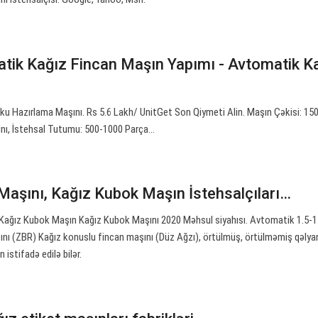
ik Kağız Fincan Maşın Yapımı - Avtomatik K
 Hazırlama Maşını. Rs 5.6 Lakh/ UnitGet Son Qiymeti Alin. Maşın Çəkisi: 150
nı, İstehsal Tutumu: 500-1000 Parça…
Maşını, Kağız Kubok Maşın İstehsalçıları…
ı Kağız Kubok Maşın Kağız Kubok Maşını 2020 Məhsul siyahısı. Avtomatik 1.5-
nı (ZBR) Kağız konuslu fincan maşını (Düz Ağzı), örtülmüş, örtülməmiş qəlyan
 istifadə edilə bilər.