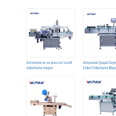
Avtomatik ön və arxa cüt tərəfli
Avtomatik Şaquli Dəyi
etiketləmə maşını
Etiket Etiketləmə Maş