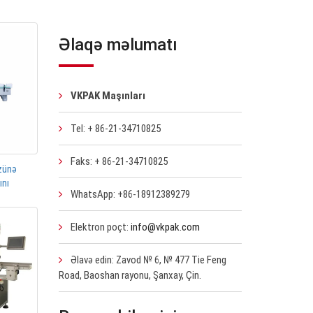
Əlaqə məlumatı
VKPAK Maşınları
Tel: + 86-21-34710825
Faks: + 86-21-34710825
zünə
ını
WhatsApp: +86-18912389279
Elektron poçt:
info@vkpak.com
Əlavə edin: Zavod № 6, № 477 Tie Feng
Road, Baoshan rayonu, Şanxay, Çin.