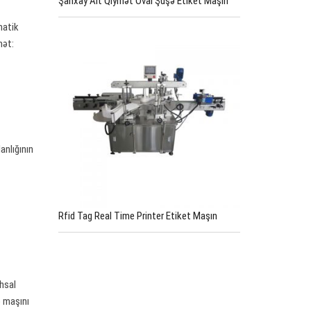
Şanxay Alt Qiymət Oval Şüşə Etiket Maşın
matik
mət:
anlığının
Rfid Tag Real Time Printer Etiket Maşın
ehsal
ə maşını