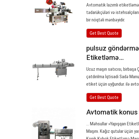
Avtomatik lazımlı etiketləmə 
tədarükçüləri və istehsalçıla
bir nöqtəli mənbəyidir.
Get Best Quote
pulsuz göndərmə 
Etiketləmə…
Ucuz maşın satıcısı, birbaşa Ç
çatdırılma İqtisadi Sadə Man
etiket üçün uyğundur. ilə avt
Get Best Quote
Avtomatik konus 
… Məhsullar »Yapışqan Etike
Maşını. Kağız qutular üçün y
Konik Kubok Etiketləmə Maşın