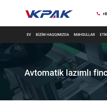
Məzmuna
keçin
+8
EV
BIZIM HAQQIMIZDA
MƏHSULLAR
ETI
Avtomatik lazımlı fin