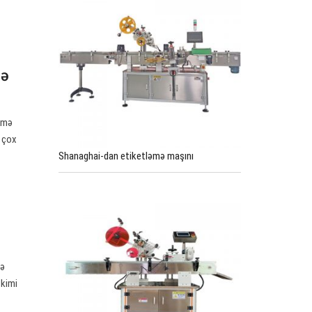
mə
ləmə
i çox
Shanaghai-dan etiketləmə maşını
mə
 kimi