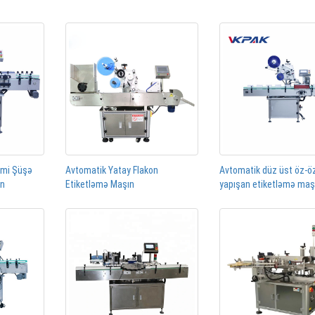
rmi Şüşə
Avtomatik Yatay Flakon
Avtomatik düz üst öz-ö
ın
Etiketləmə Maşın
yapışan etiketləmə maş