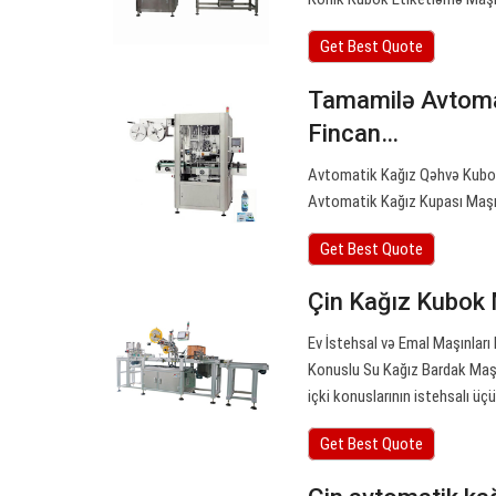
Get Best Quote
Tamamilə Avtomat
Fincan…
Avtomatik Kağız Qəhvə Kuboku
Avtomatik Kağız Kupası Maşı
Get Best Quote
Çin Kağız Kubok 
Ev İstehsal və Emal Maşınlar
Konuslu Su Kağız Bardak Maşı
içki konuslarının istehsalı üçün
Get Best Quote