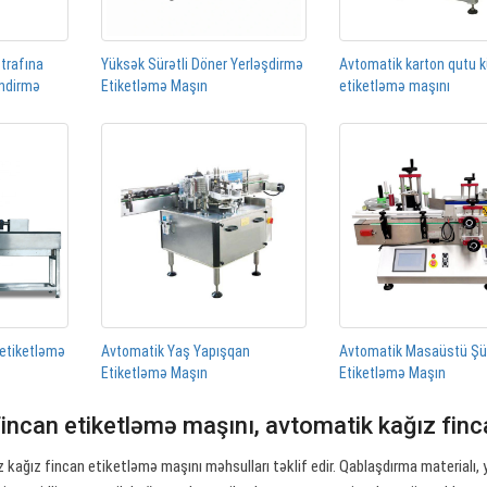
ətrafına
Yüksək Sürətli Döner Yerləşdirmə
Avtomatik karton qutu 
əndirmə
Etiketləmə Maşın
etiketləmə maşını
 etiketləmə
Avtomatik Yaş Yapışqan
Avtomatik Masaüstü Ş
Etiketləmə Maşın
Etiketləmə Maşın
fincan etiketləmə maşını, avtomatik kağız fin
kağız fincan etiketləmə maşını məhsulları təklif edir. Qablaşdırma materialı, y