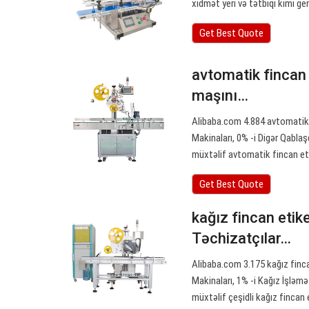
xidmət yeri və tətbiqi kimi g
Get Best Quote
avtomatik fincan
maşını…
Alibaba.com 4.884 avtomatik 
Makinaları, 0% -i Digər Qablaş
müxtəlif avtomatik fincan eti
Get Best Quote
kağız fincan etik
Təchizatçılar…
Alibaba.com 3.175 kağız finca
Makinaları, 1% -i Kağız İşləmə
müxtəlif çeşidli kağız fincan