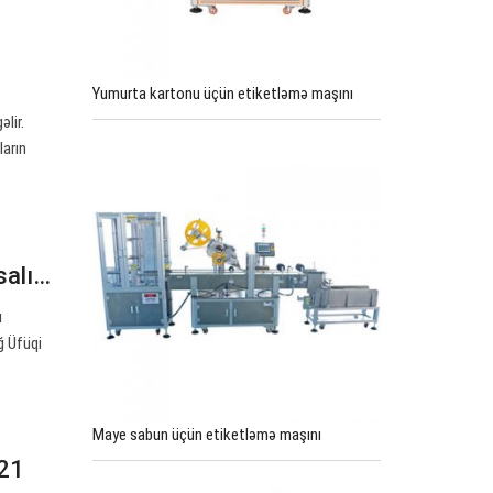
Yumurta kartonu üçün etiketləmə maşını
əlir.
ların
salı…
ı
ğ Üfüqi
Maye sabun üçün etiketləmə maşını
C21