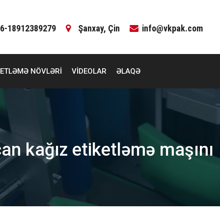
6-18912389279
Şanxay, Çin
info@vkpak.com
KETLƏMƏ NÖVLƏRI
VIDEOLAR
ƏLAQƏ
can kağız etiketləmə maşını