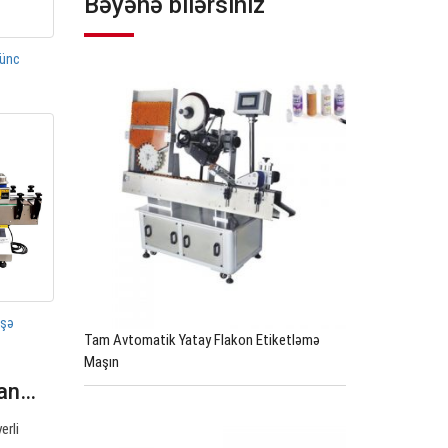
Bəyənə bilərsiniz
künc
üşə
Tam Avtomatik Yatay Flakon Etiketləmə
Maşın
can…
erli