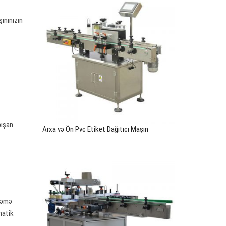
ınınızın
pışan
Arxa və Ön Pvc Etiket Dağıtıcı Maşın
ləmə
matik