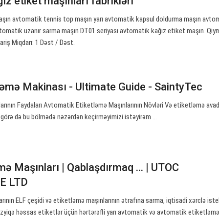
z etiket maşınları fabrikləri
maşın avtomatik tennis top maşın yarı avtomatik kapsul doldurma maşın avto
tomatik uzanır sarma maşın DT01 seriyası avtomatik kağız etiket maşın. Qiy
riş Miqdarı: 1 Dəst / Dəst.
ləmə Makinası - Ultimate Guide - SaintyTec
rının Faydaları Avtomatik Etiketləmə Maşınlarının Növləri Və etiketləmə avad
a görə də bu bölmədə nəzərdən keçirməyimizi istəyirəm ...
mə Maşınları | Qablaşdırmaq ... | UTOC
E LTD
ının ELF çeşidi və etiketləmə maşınlarının ətrafına sarma, iqtisadi xərclə ist
əzyiqə həssas etiketlər üçün hərtərəfli yarı avtomatik və avtomatik etiketləm