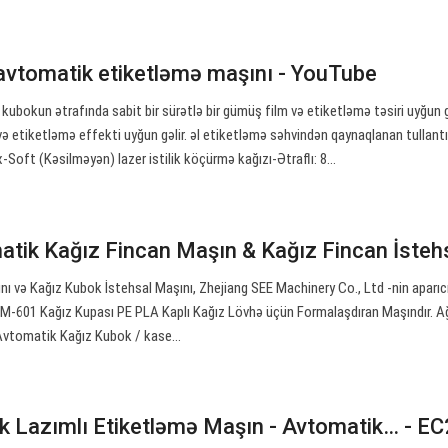
avtomatik etiketləmə maşını - YouTube
 kubokun ətrafında sabit bir sürətlə bir gümüş film və etiketləmə təsiri uyğun g
və etiketləmə effekti uyğun gəlir. əl etiketləmə səhvindən qaynaqlanan tullantı
-Soft (Kəsilməyən) lazer istilik köçürmə kağızı-Ətraflı: 8…
matik Kağız Fincan Maşın & Kağız Fincan İsteh
 və Kağız Kubok İstehsal Maşını, Zhejiang SEE Machinery Co., Ltd -nin aparıc
CM-601 Kağız Kupası PE PLA Kaplı Kağız Lövhə üçün Formalaşdıran Maşındır. A
 Avtomatik Kağız Kubok / kase…
 Lazımlı Etiketləmə Maşın - Avtomatik… - E