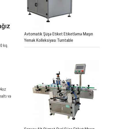
ağız
Avtomatik Şüşə Etiket Etiketləmə Maşın
Yemək Kolleksiyası Turntable
0 kq.
14oz
altı və