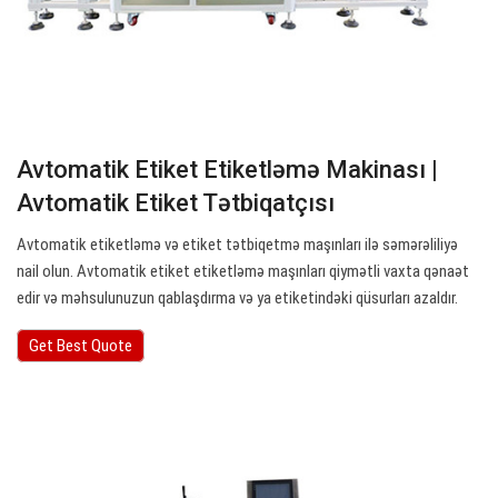
Avtomatik Etiket Etiketləmə Makinası |
Avtomatik Etiket Tətbiqatçısı
Avtomatik etiketləmə və etiket tətbiqetmə maşınları ilə səmərəliliyə
nail olun. Avtomatik etiket etiketləmə maşınları qiymətli vaxta qənaət
edir və məhsulunuzun qablaşdırma və ya etiketindəki qüsurları azaldır.
Get Best Quote