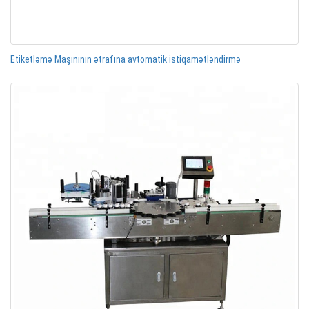
Etiketləmə Maşınının ətrafına avtomatik istiqamətləndirmə