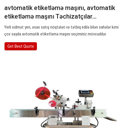
avtomatik etiketləmə maşını, avtomatik
etiketləmə maşını Təchizatçılar…
Yerli xidmət yeri, əsas satış nöqtələri və tətbiq edilə bilən sahələr kimi
çox sayda avtomatik etiketləmə maşını seçiminiz mövcuddur.
Get Best Quote