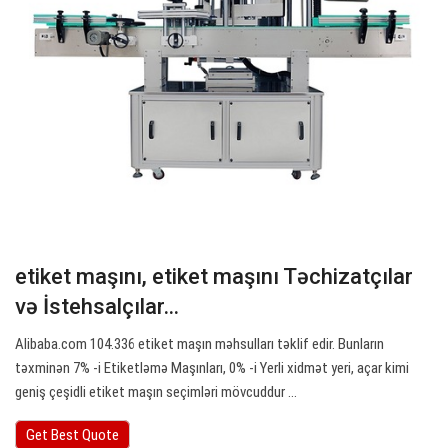
etiket maşını, etiket maşını Təchizatçılar
və İstehsalçılar…
Alibaba.com 104.336 etiket maşın məhsulları təklif edir. Bunların
təxminən 7% -i Etiketləmə Maşınları, 0% -i Yerli xidmət yeri, açar kimi
geniş çeşidli etiket maşın seçimləri mövcuddur ...
Get Best Quote