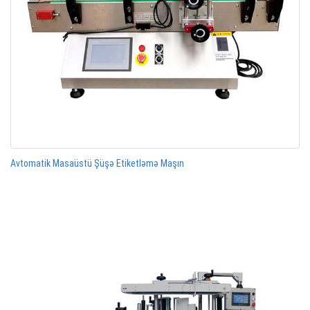
Avtomatik Masaüstü Şüşə Etiketləmə Maşın