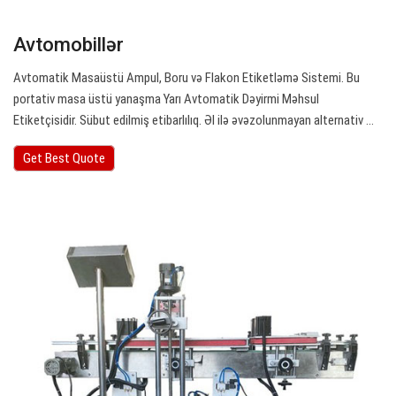
Avtomobillər
Avtomatik Masaüstü Ampul, Boru və Flakon Etiketləmə Sistemi. Bu
portativ masa üstü yanaşma Yarı Avtomatik Dəyirmi Məhsul
Etiketçisidir. Sübut edilmiş etibarlılıq. Əl ilə əvəzolunmayan alternativ ...
Get Best Quote