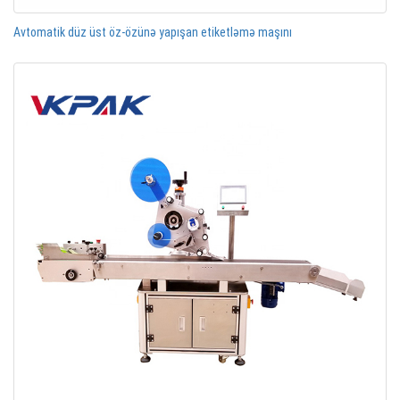
Avtomatik düz üst öz-özünə yapışan etiketləmə maşını