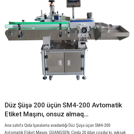
Düz Şüşə 200 üçün SM4-200 Avtomatik
Etiket Maşını, onsuz almaq…
Ana səhifə Qida İşarələmə avadanlığı Düz Şüşə üçün SM4-200
Avtomatik Etiket Maşını. GUANGSEN, Çində 20 ildən çoxdur ki, yüksək