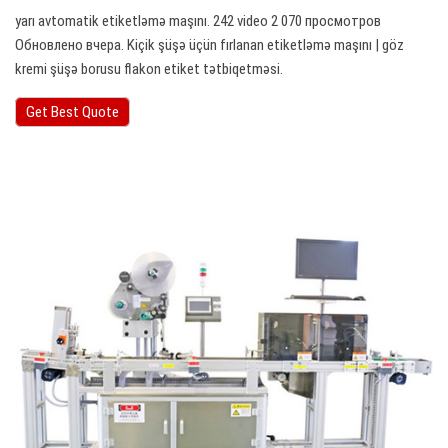
yarı avtomatik etiketləmə maşını. 242 video 2 070 просмотров
Обновлено вчера. Kiçik şüşə üçün fırlanan etiketləmə maşını | göz
kremi şüşə borusu flakon etiket tətbiqetməsi.
Get Best Quote