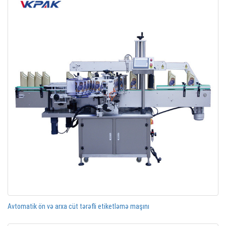
Avtomatik ön və arxa cüt tərəfli etiketləmə maşını