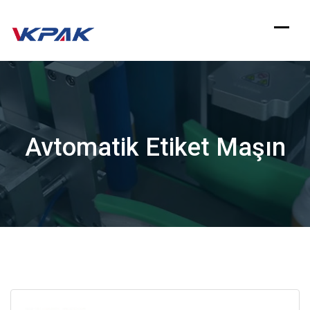
Məzmuna
keçin
Avtomatik Etiket Maşın