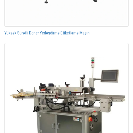
Yüksək Sürətli Döner Yerləşdirmə Etiketləmə Maşın