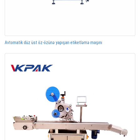
Avtomatik düz üst öz-özünə yapışan etiketləmə maşını