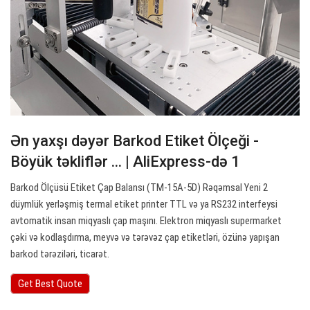
Ən yaxşı dəyər Barkod Etiket Ölçeği -
Böyük təkliflər ... | AliExpress-də 1
Barkod Ölçüsü Etiket Çap Balansı (TM-15A-5D) Rəqəmsal Yeni 2
düymlük yerləşmiş termal etiket printer TTL və ya RS232 interfeysi
avtomatik insan miqyaslı çap maşını. Elektron miqyaslı supermarket
çəki və kodlaşdırma, meyvə və tərəvəz çap etiketləri, özünə yapışan
barkod tərəziləri, ticarət.
Get Best Quote