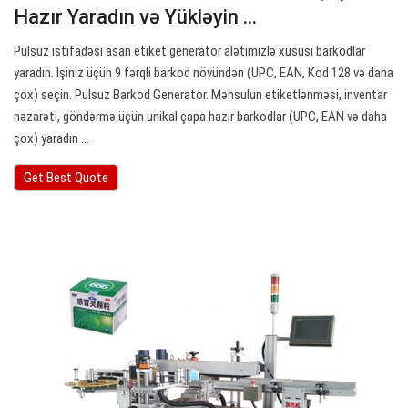
Hazır Yaradın və Yükləyin ...
Pulsuz istifadəsi asan etiket generator alətimizlə xüsusi barkodlar
yaradın. İşiniz üçün 9 fərqli barkod növündən (UPC, EAN, Kod 128 və daha
çox) seçin. Pulsuz Barkod Generator. Məhsulun etiketlənməsi, inventar
nəzarəti, göndərmə üçün unikal çapa hazır barkodlar (UPC, EAN və daha
çox) yaradın ...
Get Best Quote