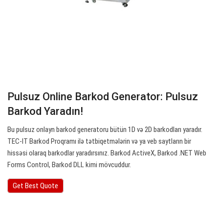
Pulsuz Online Barkod Generator: Pulsuz
Barkod Yaradın!
Bu pulsuz onlayn barkod generatoru bütün 1D və 2D barkodları yaradır.
TEC-IT Barkod Proqramı ilə tətbiqetmələrin və ya veb saytların bir
hissəsi olaraq barkodlar yaradırsınız. Barkod ActiveX, Barkod .NET Web
Forms Control, Barkod DLL kimi mövcuddur.
Get Best Quote