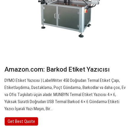
Amazon.com: Barkod Etiket Yazıcısı
DYMO Etiket Yazıcısı | LabelWriter 450 Doğrudan Termal Etiket Çapı,
Etiketləşdirmə, Dəstəkləmə, Poçt Göndərmə, Barkodlar və daha çox, Ev
və Ofis Təşkilatı üçün əladır. MUNBYN Termal Etiket Yazıcısı 4 × 6,
Yüksək Sürətli Doğrudan USB Termal Barkod 4 × 6 Göndərmə Etiketi
Yazıcı İşarəli Yazı Maşın, Bir…
Get Best Quote