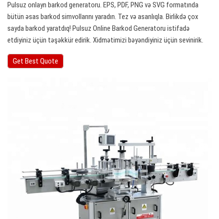
Pulsuz onlayn barkod generatoru. EPS, PDF, PNG və SVG formatında
bütün əsas barkod simvollarını yaradın. Tez və asanlıqla. Birlikdə çox
sayda barkod yaratdıq! Pulsuz Online Barkod Generatoru istifadə
etdiyiniz üçün təşəkkür edirik. Xidmətimizi bəyəndiyiniz üçün sevinirik.
Get Best Quote