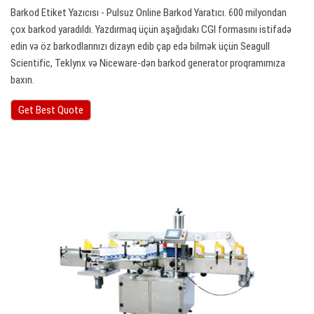
Barkod Etiket Yazıcısı - Pulsuz Online Barkod Yaratıcı. 600 milyondan
çox barkod yaradıldı. Yazdırmaq üçün aşağıdakı CGI formasını istifadə
edin və öz barkodlarınızı dizayn edib çap edə bilmək üçün Seagull
Scientific, Teklynx və Niceware-dən barkod generator proqramımıza
baxın.
Get Best Quote