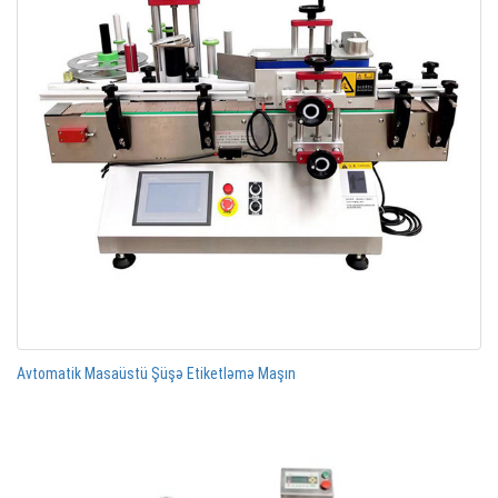
Avtomatik Masaüstü Şüşə Etiketləmə Maşın