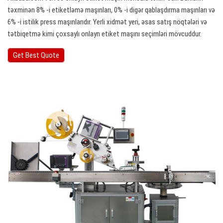
təxminən 8% -i etiketləmə maşınları, 0% -i digər qablaşdırma maşınları və
6% -i istilik press maşınlarıdır. Yerli xidmət yeri, əsas satış nöqtələri və
tətbiqetmə kimi çoxsaylı onlayn etiket maşını seçimləri mövcuddur.
Get Best Quote