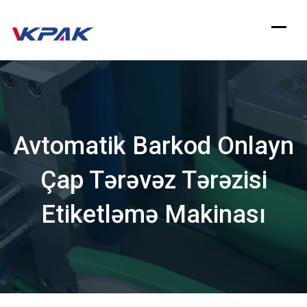
Məzmuna
keçin
Avtomatik Barkod Onlayn
Çap Tərəvəz Tərəzisi
Etiketləmə Makinası