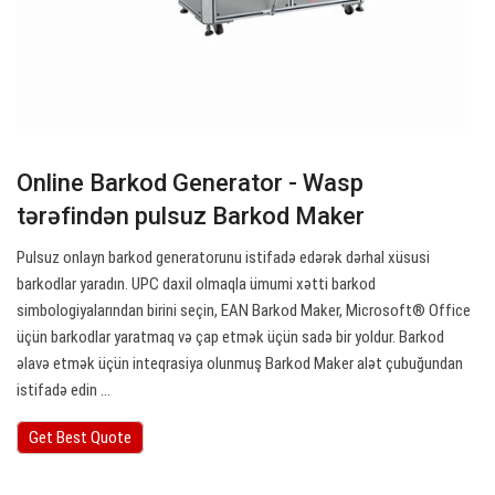
Online Barkod Generator - Wasp
tərəfindən pulsuz Barkod Maker
Pulsuz onlayn barkod generatorunu istifadə edərək dərhal xüsusi
barkodlar yaradın. UPC daxil olmaqla ümumi xətti barkod
simbologiyalarından birini seçin, EAN Barkod Maker, Microsoft® Office
üçün barkodlar yaratmaq və çap etmək üçün sadə bir yoldur. Barkod
əlavə etmək üçün inteqrasiya olunmuş Barkod Maker alət çubuğundan
istifadə edin ...
Get Best Quote