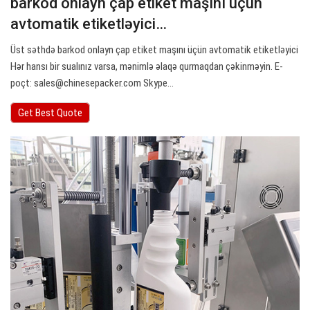
barkod onlayn çap etiket maşını üçün
avtomatik etiketləyici…
Üst səthdə barkod onlayn çap etiket maşını üçün avtomatik etiketləyici
Hər hansı bir sualınız varsa, mənimlə əlaqə qurmaqdan çəkinməyin. E-
poçt:
sales@chinesepacker.com
Skype…
Get Best Quote