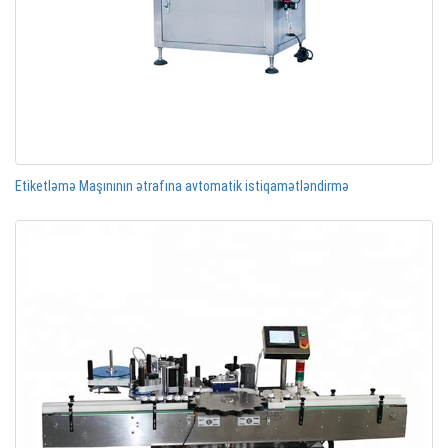
Etiketləmə Maşınının ətrafına avtomatik istiqamətləndirmə