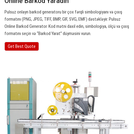
Online Barkod Yaradın
Pulsuz onlayn barkod generatoru bir çox fərqli simbologiyanı və çıxış
formatını (PNG, JPEG, TIFF, BMP, GIF, SVG, EMF) dəstəkləyir. Pulsuz
Online Barkod Generator. Kod mətni daxil edin, simbologiya, ölçü və çıxış
formatını seçin və “Barkod Yarat” düyməsini vurun.
Get Best Quote