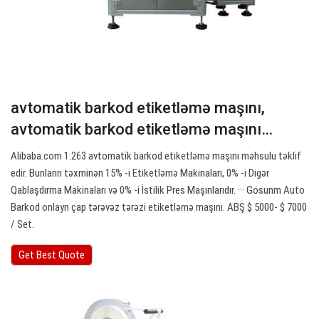
avtomatik barkod etiketləmə maşını,
avtomatik barkod etiketləmə maşını…
Alibaba.com 1.263 avtomatik barkod etiketləmə maşını məhsulu təklif
edir. Bunların təxminən 15% -i Etiketləmə Makinaları, 0% -i Digər
Qablaşdırma Makinaları və 0% -i İstilik Pres Maşınlarıdır. ··· Gosunm Auto
Barkod onlayn çap tərəvəz tərəzi etiketləmə maşını. ABŞ $ 5000- $ 7000
/ Set.
Get Best Quote