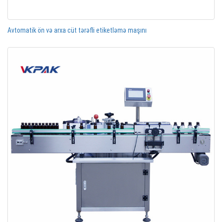
Avtomatik ön və arxa cüt tərəfli etiketləmə maşını