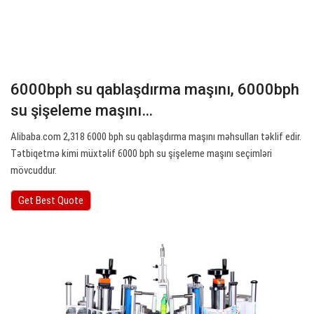
6000bph su qablaşdırma maşını, 6000bph
su şişeleme maşını…
Alibaba.com 2,318 6000 bph su qablaşdırma maşını məhsulları təklif edir.
Tətbiqetmə kimi müxtəlif 6000 bph su şişeleme maşını seçimləri
mövcuddur.
Get Best Quote