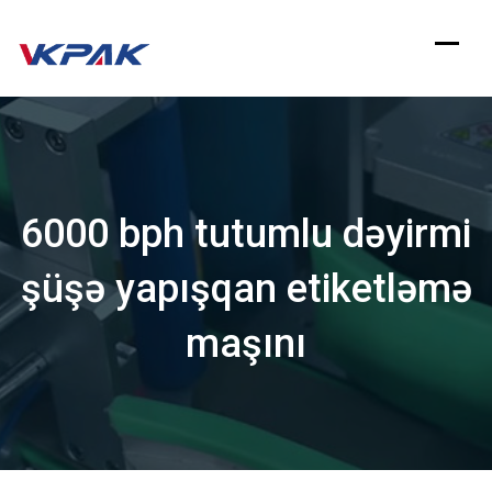
Məzmuna
keçin
6000 bph tutumlu dəyirmi
şüşə yapışqan etiketləmə
maşını