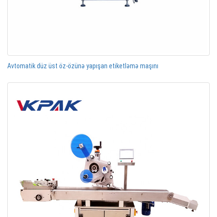
Avtomatik düz üst öz-özünə yapışan etiketləmə maşını