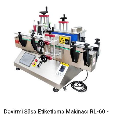
Dəyirmi Şüşə Etiketləmə Makinası RL-60 -