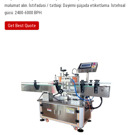
məlumat alın. İstifadəsi / tətbiqi: Dəyirmi şüşədə etiketləmə. İstehsal
gücü: 2400-6000 BPH.
Get Best Quote