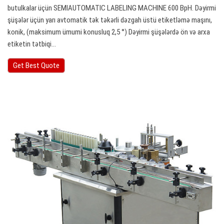
butulkalar üçün SEMIAUTOMATIC LABELING MACHINE 600 BpH. Dəyirmi
şüşələr üçün yarı avtomatik tək təkərli dəzgah üstü etiketləmə maşını,
konik, (maksimum ümumi konusluq 2,5 °) Dəyirmi şüşələrdə ön və arxa
etiketin tətbiqi…
Get Best Quote