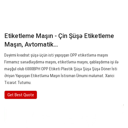
Etiketleme Maşın - Çin Şüşə Etiketleme
Maşın, Avtomatik…
Dəyirmi kvadrat şüşə üçün isti yapışqan OPP etiketləmə maşını
Firmamız sənədləşdirmə maşını, etiketləmə maşını, qablaşdırma işi ilə
məşğul olub 6000BPH OPP Etiketi Plastik Şüşə Şüşə Şüşə Döner İsti
Əriyən Yapışqan Etiketləmə Maşın İstismarı Ümumi məlumat. Xarici
Ticarət Tutumu.
Get Best Quote