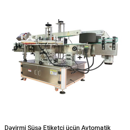
Dəyirmi Şüşə Etiketçi üçün Avtomatik