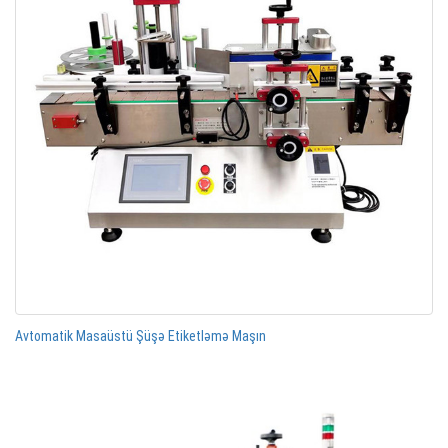
Avtomatik Masaüstü Şüşə Etiketləmə Maşın