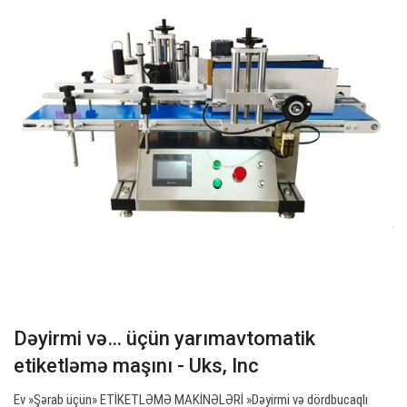
Dəyirmi və… üçün yarımavtomatik
etiketləmə maşını - Uks, Inc
Ev »Şərab üçün» ETİKETLƏMƏ MAKİNƏLƏRİ »Dəyirmi və dördbucaqlı