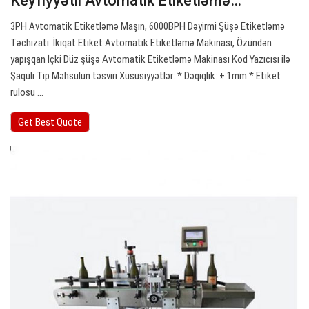
Keyfiyyətli Avtomatik Etiketləmə…
3PH Avtomatik Etiketləmə Maşın, 6000BPH Dəyirmi Şüşə Etiketləmə
Təchizatı. İkiqat Etiket Avtomatik Etiketləmə Makinası, Özündən
yapışqan İçki Düz şüşə Avtomatik Etiketləmə Makinası Kod Yazıcısı ilə
Şaquli Tip Məhsulun təsviri Xüsusiyyətlər: * Dəqiqlik: ± 1mm * Etiket
rulosu ...
Get Best Quote