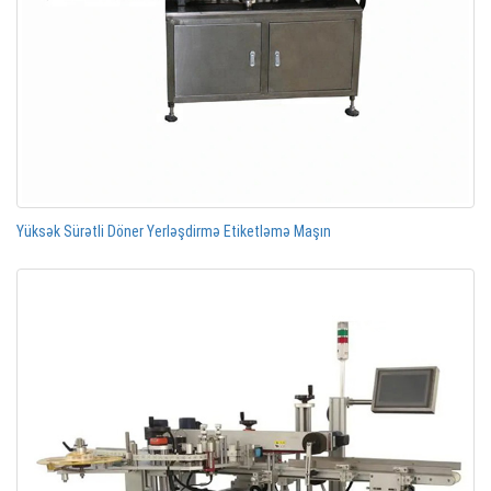
Yüksək Sürətli Döner Yerləşdirmə Etiketləmə Maşın