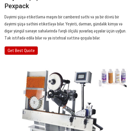
Pexpack
Dəyirmi şüşə etiketləmə maşını bir cambered səthi və ya bir dövrü bir
dəyirmi şüşə səthini etiketləyə bilər. Yeyinti, dərman, gündəlik kimya və
digər yüngül sənaye sahələrində fərqli ölçülü yuvarlaq əşyalar üçün uyğun.
Tək istifadə edilə bilər və ya istehsal xəttinə qoşula bilər.
Get Best Quote