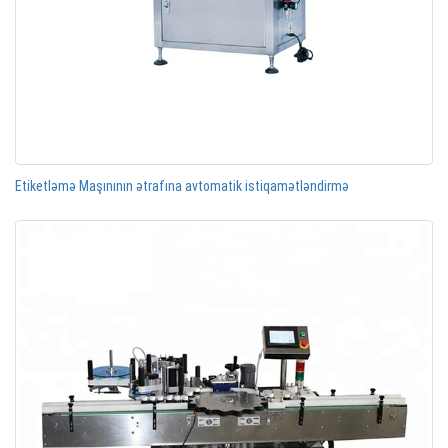
Etiketləmə Maşınının ətrafına avtomatik istiqamətləndirmə