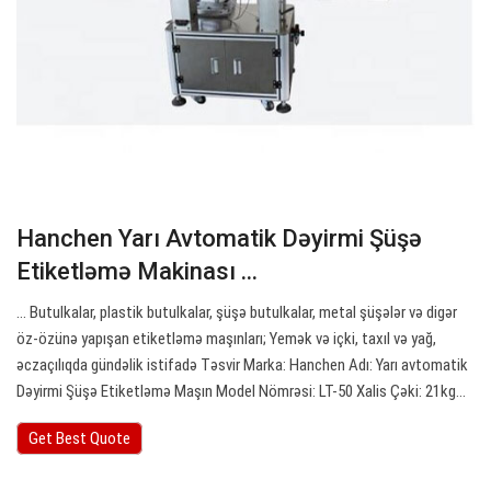
Hanchen Yarı Avtomatik Dəyirmi Şüşə
Etiketləmə Makinası ...
… Butulkalar, plastik butulkalar, şüşə butulkalar, metal şüşələr və digər
öz-özünə yapışan etiketləmə maşınları; Yemək və içki, taxıl və yağ,
əczaçılıqda gündəlik istifadə Təsvir Marka: Hanchen Adı: Yarı avtomatik
Dəyirmi Şüşə Etiketləmə Maşın Model Nömrəsi: LT-50 Xalis Çəki: 21kg…
Get Best Quote