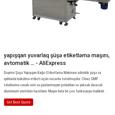
yapışqan yuvarlaq şüşə etiketləmə maşını,
avtomatik ... - AliExpress
Dəyirmi Şüşə Yapışqan Kağız Etiketləmə Makinası silindrik şüşə və
qablarda bükülmə etiketi üçün nəzərdə tutulmuşdur. Cihaz GMP
tələblərinə cavab verir və paslanmayan poladdan və yüksək dərəcəli
alüminium ərintidən hazırlanır. Maşın belə bir çox funksiyaya malikdir ...
Get Best Quote