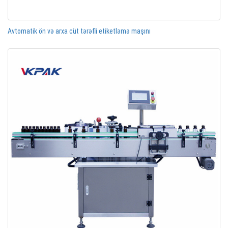
Avtomatik ön və arxa cüt tərəfli etiketləmə maşını