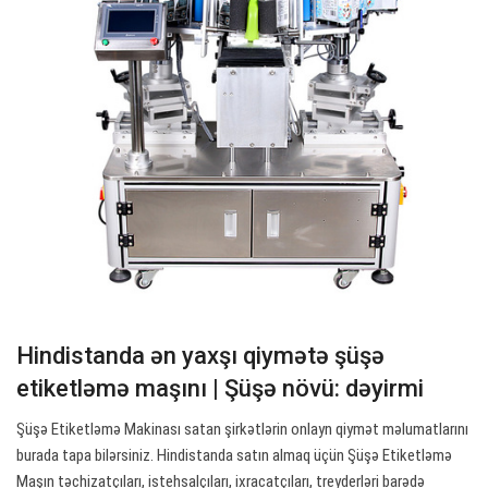
Hindistanda ən yaxşı qiymətə şüşə
etiketləmə maşını | Şüşə növü: dəyirmi
Şüşə Etiketləmə Makinası satan şirkətlərin onlayn qiymət məlumatlarını
burada tapa bilərsiniz. Hindistanda satın almaq üçün Şüşə Etiketləmə
Maşın təchizatçıları, istehsalçıları, ixracatçıları, treyderləri barədə