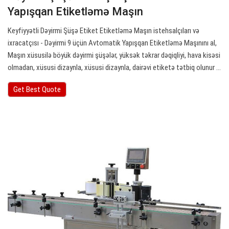
Yapışqan Etiketləmə Maşın
Keyfiyyətli Dəyirmi Şüşə Etiket Etiketləmə Maşın istehsalçıları və
ixracatçısı - Dəyirmi 9 üçün Avtomatik Yapışqan Etiketləmə Maşınını al,
Maşın xüsusilə böyük dəyirmi şüşələr, yüksək təkrar dəqiqliyi, hava kisəsi
olmadan, xüsusi dizaynla, xüsusi dizaynla, dairəvi etiketə tətbiq olunur ...
Get Best Quote