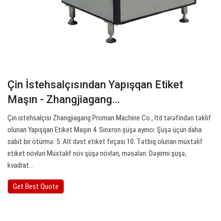
Çin İstehsalçısından Yapışqan Etiket
Maşın - Zhangjiagang…
Çin istehsalçısı Zhangjiagang Proman Machine Co., ltd tərəfindən təklif
olunan Yapışqan Etiket Maşın 4. Sinxron şüşə ayırıcı: Şüşə üçün daha
sabit bir ötürmə. 5. Alt dəst etiket fırçası 10. Tətbiq olunan müxtəlif
etiket növləri Müxtəlif növ şüşə növləri, məsələn: Dəyirmi şüşə,
kvadrat…
Get Best Quote