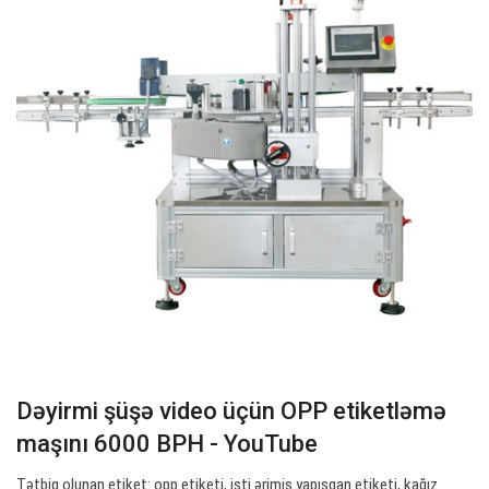
Dəyirmi şüşə video üçün OPP etiketləmə
maşını 6000 BPH - YouTube
Tətbiq olunan etiket: opp etiketi, isti ərimiş yapışqan etiketi, kağız