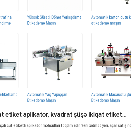
ətrafına
Yüksək Sürətli Döner Yerləşdirmə
Avtomatik karton qutu 
əndirmə
Etiketləmə Maşın
etiketləmə maşını
 etiketləmə
Avtomatik Yaş Yapışqan
Avtomatik Masaüstü Ş
Etiketləmə Maşın
Etiketləmə Maşın
t etiket aplikator, kvadrat şüşə ikiqat etiket…
li cüt etiketli aplikator məhsulları təqdim edir. Yerli xidmət yeri, açar satış n