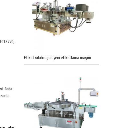
21018770,
Etiket silahı üçün yeni etiketləmə maşını
istifadə
Bazarda