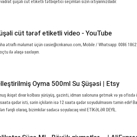
drat şüşəli cüt etiketli tətbiqetici seçimləri sizin ixtiyarınızdadır.
əli cüt tərəf etiketli video - YouTube
 daha ətraflı məlumat üçün
casie@cnkanuo.com
, Mobile / Whatsapp: 0086 186
çtu ilə əlaqə saxlayın.
elleştirilmiş Oyma 500ml Su Şüşəsi | Etsy
nmuş ikiqat divar kolbası yürüyüş, gəzinti, idman salonuna getmək və ya ofisdə 
 8 saata qədər isti, sərin içkilərin isə 12 saata qədər soyudulmasını təmin edir! 
dən fərqli olaraq, bizimkilər sadəcə soyulacaq vinil ETİKƏLƏR DEYİL.