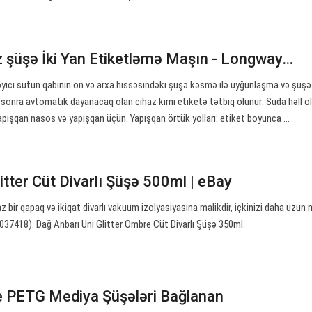
 şüşə İki Yan Etiketləmə Maşın - Longway…
əyici sütun qabının ön və arxa hissəsindəki şüşə kəsmə ilə uyğunlaşma və şüşə
sonra avtomatik dayanacaq olan cihaz kimi etiketə tətbiq olunur: Suda həll o
pışqan nasos və yapışqan üçün. Yapışqan örtük yolları: etiket boyunca ...
itter Cüt Divarlı Şüşə 500ml | eBay
z bir qapaq və ikiqat divarlı vakuum izolyasiyasına malikdir, içkinizi daha uzun
d: 037418). Dağ Anbarı Uni Glitter Ombre Cüt Divarlı Şüşə 350ml.
e PETG Mediya Şüşələri Bağlanan