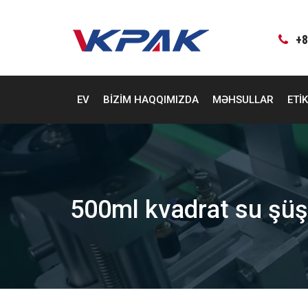
Məzmuna
keçin
+8
EV
BIZIM HAQQIMIZDA
MƏHSULLAR
ETI
500ml kvadrat su şüşəs