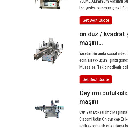
750ML Alüminium Alaşımlı Su 
İzolyasiya olunmuş İçməli Su
Get Best Quote
ön düz / kvadrat 
maşını…
Yaradın. Bir anda sosial video
edin. Kirayə üçün. İşinizi gön
Müəssisə. Tək bir etibarlı, e
Get Best Quote
Dəyirmi butulkala
maşını
Cüt Yan Etiketləmə Maşınına 
Sistemi üçün Onlayn çap Etiket
ağıllı avtomatik etiketləmə kod