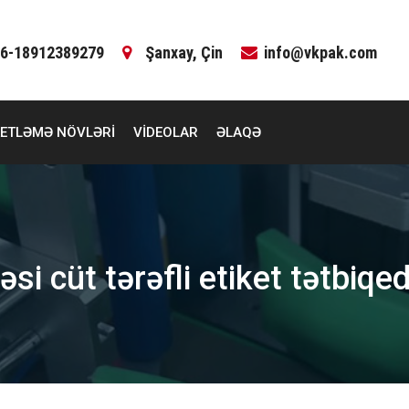
6-18912389279
Şanxay, Çin
info@vkpak.com
KETLƏMƏ NÖVLƏRI
VIDEOLAR
ƏLAQƏ
i cüt tərəfli etiket tətbiqed