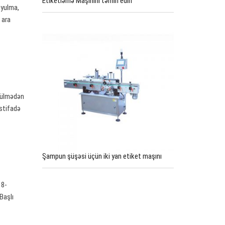
Etiketləmə Maşınını təmin edin
uyulma,
 ara
ökülmədən
istifadə
Şampun şüşəsi üçün iki yan etiket maşını
18-
Başlı