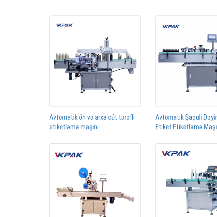
Avtomatik ön və arxa cüt tərəfli
Avtomatik Şaquli Dəyi
etiketləmə maşını
Etiket Etiketləmə Maş