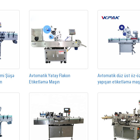
rmi Şüşə
Avtomatik Yatay Flakon
Avtomatik düz üst öz-ö
ın
Etiketləmə Maşın
yapışan etiketləmə maş