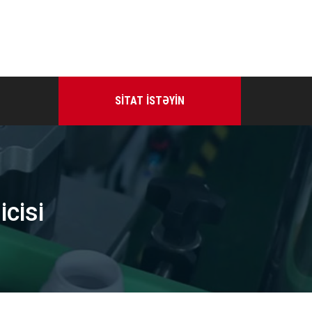
SITAT ISTƏYIN
icisi