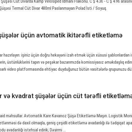
Şüşəsi Cüt Divarda Kamp Velosiped İdmanı Flakonu. C $ 4.36 - C $ 4.96 arasınd
 Şüşəsi Termal Cüt Divar 480ml Paslanmayan Polad İsti / Soyuq.
şüşələr üçün avtomatik ikitərəfli etiketləmə
lar hazırlayın: işiniz üçün doğru hekayəni izah etmək üçün xüsusi şablonlardan 
dərin, üstünlüklərini tapın və peşəkar bazarımızda komissiyasız əməkdaşlıq edin
tibarlı video platformasında ehtiyac duyduğunuz bütün vasitələrlə qrupunuzu dü
r və kvadrat şüşələr üçün cüt tərəfli etiketləm
aid məhsullar. Avtomatik Kare Kavanoz Şüşə Etiketləmə Maşın. Logistik Moni
lənməsi də daxil olmaqla, geniş çeşidli etiketləmə avadanlığı ilə tədqiqat apar
u avadanlığı istehsal edirik; Dəyirmi ...