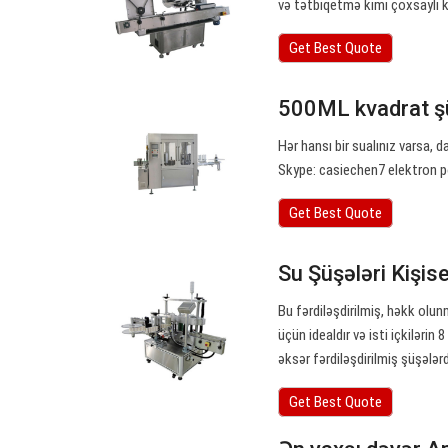
və tətbiqetmə kimi çoxsaylı kva
Get Best Quote
500ML kvadrat şüş
Hər hansı bir sualınız varsa,
Skype: casiechen7 elektron po
Get Best Quote
Su Şüşələri Kişis
Bu fərdiləşdirilmiş, həkk olu
üçün idealdır və isti içkilərin
əksər fərdiləşdirilmiş şüşələr
Get Best Quote