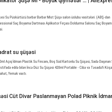
likator Şüşə Ml - Böyük qiymətlər ... | AliExpr
əsi Su Püskürtücü bərbər Bərbər Mist Şüşə salon üslubu vasitələri. (ABŞ-dan
fessional Saç Boyama Dartması Aplikator Fırçası Doldurma Salonu Saç Boyam
si.
drat su şüşəsi
0ml Açıq İdman Plastik Su Fincanı, Boş Süd Kartonlu Su Şüşəsi, Sadə Daşınan
 istifadə edilə bilən İncə Düz Su Şüşəsi 420ml Portable - Cibə və Təsadüfi Köş
ahət, Yemək vaxtı.
şəsi Cüt Divar Paslanmayan Polad Piknik İdma