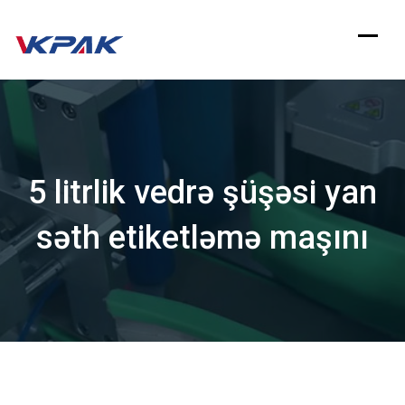
Məzmuna
keçin
5 litrlik vedrə şüşəsi yan
səth etiketləmə maşını