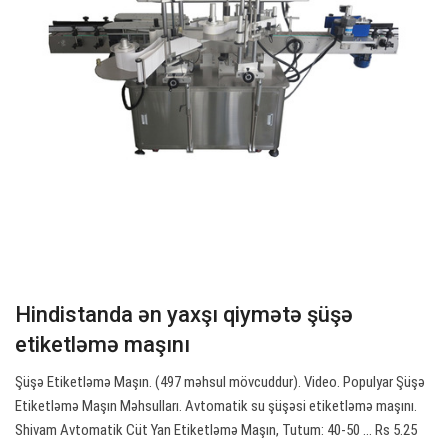
Hindistanda ən yaxşı qiymətə şüşə
etiketləmə maşını
Şüşə Etiketləmə Maşın. (497 məhsul mövcuddur). Video. Populyar Şüşə
Etiketləmə Maşın Məhsulları. Avtomatik su şüşəsi etiketləmə maşını.
Shivam Avtomatik Cüt Yan Etiketləmə Maşın, Tutum: 40-50 ... Rs 5.25