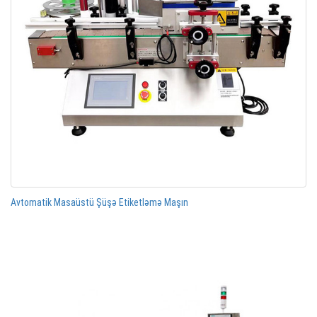
Avtomatik Masaüstü Şüşə Etiketləmə Maşın