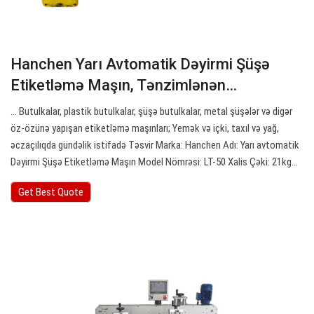
Hanchen Yarı Avtomatik Dəyirmi Şüşə
Etiketləmə Maşın, Tənzimlənən…
… Butulkalar, plastik butulkalar, şüşə butulkalar, metal şüşələr və digər
öz-özünə yapışan etiketləmə maşınları; Yemək və içki, taxıl və yağ,
əczaçılıqda gündəlik istifadə Təsvir Marka: Hanchen Adı: Yarı avtomatik
Dəyirmi Şüşə Etiketləmə Maşın Model Nömrəsi: LT-50 Xalis Çəki: 21kg…
Get Best Quote