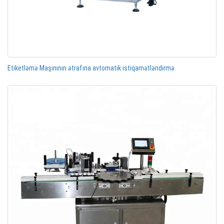
Etiketləmə Maşınının ətrafına avtomatik istiqamətləndirmə