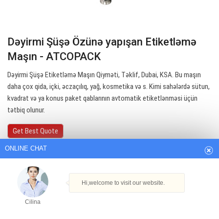
Dəyirmi Şüşə Özünə yapışan Etiketləmə
Maşın - ATCOPACK
Dəyirmi Şüşə Etiketləmə Maşın Qiyməti, Təklif, Dubai, KSA. Bu maşın
daha çox qida, içki, əczaçılıq, yağ, kosmetika və s. Kimi sahələrdə sütun,
kvadrat və ya konus paket qablarının avtomatik etiketlənməsi üçün
ONLINE CHAT
tətbiq olunur.
Get Best Quote
Hi,welcome to visit our website.
Cilina
How can I help you today?
Cilina