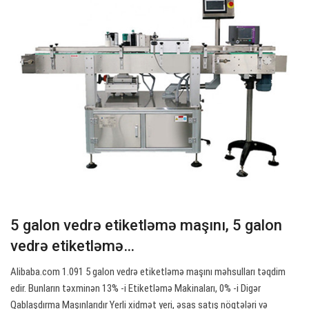
5 galon vedrə etiketləmə maşını, 5 galon
vedrə etiketləmə…
Alibaba.com 1.091 5 galon vedrə etiketləmə maşını məhsulları təqdim
edir. Bunların təxminən 13% -i Etiketləmə Makinaları, 0% -i Digər
Qablaşdırma Maşınlarıdır Yerli xidmət yeri, əsas satış nöqtələri və