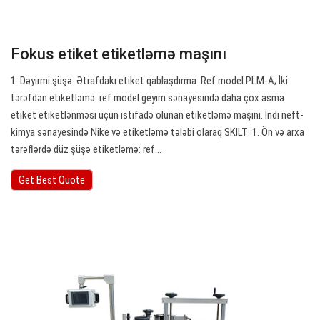
Fokus etiket etiketləmə maşını
1. Dəyirmi şüşə: Ətrafdakı etiket qablaşdırma: Ref model PLM-A; İki
tərəfdən etiketləmə: ref model geyim sənayesində daha çox asma
etiket etiketlənməsi üçün istifadə olunan etiketləmə maşını. İndi neft-
kimya sənayesində Nike və etiketləmə tələbi olaraq SKILT: 1. Ön və arxa
tərəflərdə düz şüşə etiketləmə: ref…
Get Best Quote