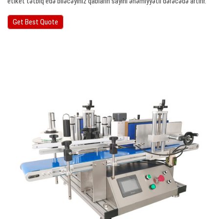
etiket tətbiq edə biləcəyiniz qabların sayını əhəmiyyətli dərəcədə artırır.
Get Best Quote