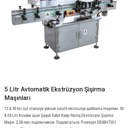
5 Litr Avtomatik Ekstrüzyon Şişirmə
Maşınları
12 & 30 litr cüt stansiya yüksək sürətli ekstruziya qəlibləmə maşınları. 30
& 60 Litr Kovalar üçün Şaquli Sabit Kalıp Yastıq Ekstrüzyon Şişirmə
Maşın. 2,38 min. подписчиков. Подписаться. Powerjet EB50H75S1