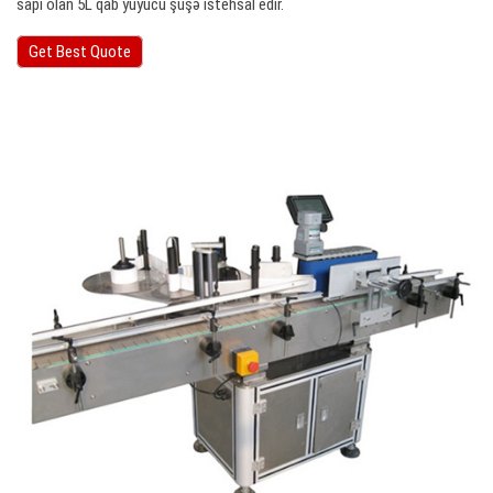
sapı olan 5L qab yuyucu şüşə istehsal edir.
Get Best Quote