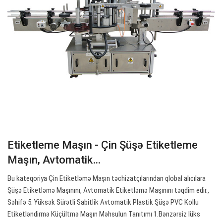
Etiketleme Maşın - Çin Şüşə Etiketleme
Maşın, Avtomatik…
Bu kateqoriya Çin Etiketləmə Maşın təchizatçılarından qlobal alıcılara
Şüşə Etiketləmə Maşınını, Avtomatik Etiketləmə Maşınını təqdim edir.,
Səhifə 5. Yüksək Sürətli Sabitlik Avtomatik Plastik Şüşə PVC Kollu
Etiketləndirmə Küçültmə Maşın Məhsulun Tanıtımı 1.Bənzərsiz lüks