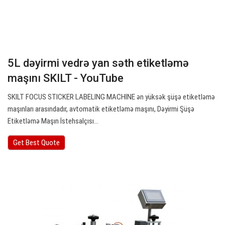
5L dəyirmi vedrə yan səth etiketləmə
maşını SKILT - YouTube
SKILT FOCUS STICKER LABELING MACHINE ən yüksək şüşə etiketləmə
maşınları arasındadır, avtomatik etiketləmə maşını, Dəyirmi Şüşə
Etiketləmə Maşın İstehsalçısı…
Get Best Quote