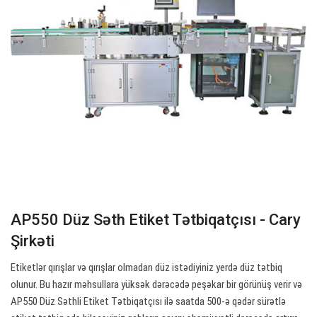
AP550 Düz Səth Etiket Tətbiqatçısı - Cary
Şirkəti
Etiketlər qırışlar və qırışlar olmadan düz istədiyiniz yerdə düz tətbiq
olunur. Bu hazır məhsullara yüksək dərəcədə peşəkar bir görünüş verir və
AP550 Düz Səthli Etiket Tətbiqatçısı ilə saatda 500-ə qədər sürətlə