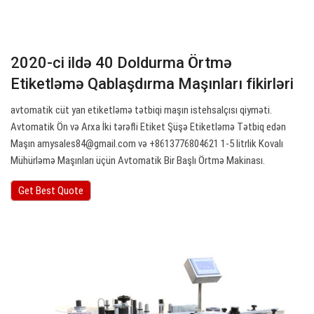
2020-ci ildə 40 Doldurma Örtmə
Etiketləmə Qablaşdırma Maşınları fikirləri
avtomatik cüt yan etiketləmə tətbiqi maşın istehsalçısı qiyməti.
Avtomatik Ön və Arxa İki tərəfli Etiket Şüşə Etiketləmə Tətbiq edən
Maşın
amysales84@gmail.com
və +8613776804621 1-5 litrlik Kovalı
Mühürləmə Maşınları üçün Avtomatik Bir Başlı Örtmə Makinası.
Get Best Quote