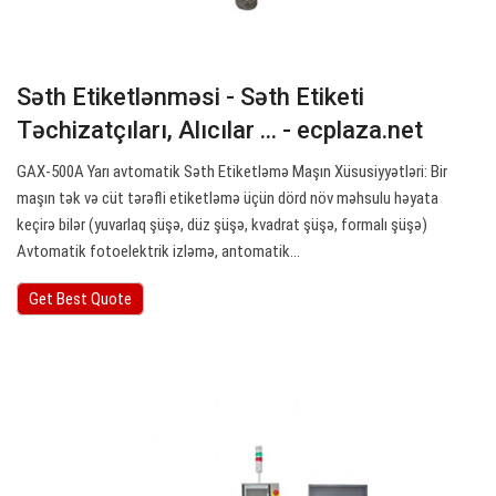
Səth Etiketlənməsi - Səth Etiketi
Təchizatçıları, Alıcılar ... - ecplaza.net
GAX-500A Yarı avtomatik Səth Etiketləmə Maşın Xüsusiyyətləri: Bir
maşın tək və cüt tərəfli etiketləmə üçün dörd növ məhsulu həyata
keçirə bilər (yuvarlaq şüşə, düz şüşə, kvadrat şüşə, formalı şüşə)
Avtomatik fotoelektrik izləmə, antomatik…
Get Best Quote