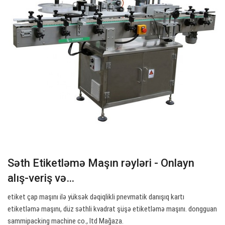
Səth Etiketləmə Maşın rəyləri - Onlayn
alış-veriş və…
etiket çap maşını ilə yüksək dəqiqlikli pnevmatik danışıq kartı
etiketləmə maşını, düz səthli kvadrat şüşə etiketləmə maşını. dongguan
sammipacking machine co., ltd Mağaza.