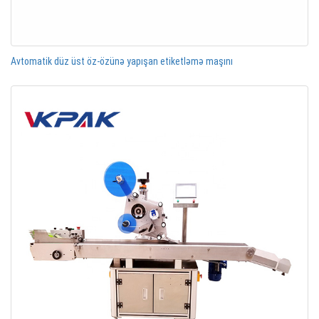
Avtomatik düz üst öz-özünə yapışan etiketləmə maşını