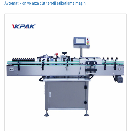
Avtomatik ön və arxa cüt tərəfli etiketləmə maşını