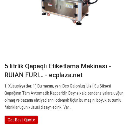
5 litrlik Qapaqlı Etiketləmə Makinası -
RUIAN FURI… - ecplaza.net
1. Xüsusiyyətlər: 1) Bu maşın, yəni Beş Galonluq lüləli Su Şüşəsi
Qapağının Tam Avtomatik Kapperidir. Beynəlxalq tendensiyalara uyğun
olmaq və bazarın ehtiyaclarını ödəmək üçün bu maşını böyük tutumlu
fabriklər üçün xüsusi dizayn edirik. Var ...
Get Best Quote