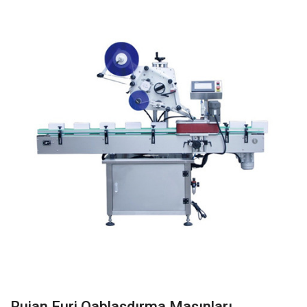
Ruian Furi Qablaşdırma Maşınları