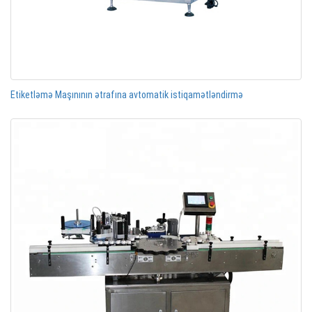
Etiketləmə Maşınının ətrafına avtomatik istiqamətləndirmə