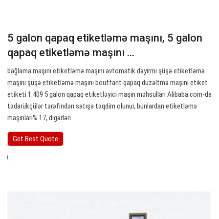
5 galon qapaq etiketləmə maşını, 5 galon
qapaq etiketləmə maşını ...
bağlama maşını etiketləmə maşını avtomatik dəyirmi şüşə etiketləmə
maşını şüşə etiketləmə maşını bouffant qapaq düzəltmə maşını etiket
etiketi 1.409 5 galon qapaq etiketləyici maşın məhsulları Alibaba.com-da
tədarükçülər tərəfindən satışa təqdim olunur, bunlardan etiketləmə
maşınları% 17, digərləri…
Get Best Quote