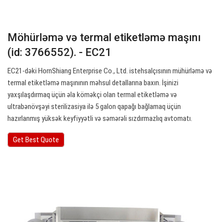
Möhürləmə və termal etiketləmə maşını
(id: 3766552). - EC21
EC21-dəki HornShiang Enterprise Co., Ltd. istehsalçısının mühürləmə və
termal etiketləmə maşınının məhsul detallarına baxın. İşinizi
yaxşılaşdırmaq üçün əla köməkçi olan termal etiketləmə və
ultrabənövşəyi sterilizasiya ilə 5 galon qapağı bağlamaq üçün
hazırlanmış yüksək keyfiyyətli və səmərəli sızdırmazlıq avtomatı.
Get Best Quote