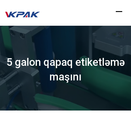
Məzmuna
keçin
5 galon qapaq etiketləmə
maşını