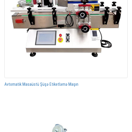
Avtomatik Masaüstü Şüşə Etiketləmə Maşın