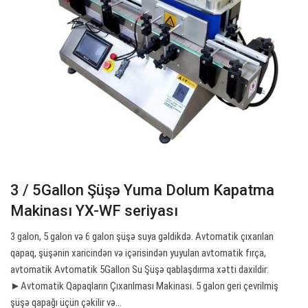
3 / 5Gallon Şüşə Yuma Dolum Kapatma
Makinası YX-WF seriyası
3 galon, 5 galon və 6 galon şüşə suya gəldikdə. Avtomatik çıxarılan
qapaq, şüşənin xaricindən və içərisindən yuyulan avtomatik fırça,
avtomatik Avtomatik 5Gallon Su Şüşə qablaşdırma xətti daxildir:
►Avtomatik Qapaqların Çıxarılması Makinası. 5 galon geri çevrilmiş
şüşə qapağı üçün çəkilir və…