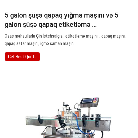
5 galon şüşə qapaq yığma maşını və 5
galon şüşə qapaq etiketləmə ...
Əsas məhsullarla Çin İstehsalçısı: etiketləmə maşını. , qapaq maşını,
qapaq astar maşını, içmə saman maşını.
Get Best Quote