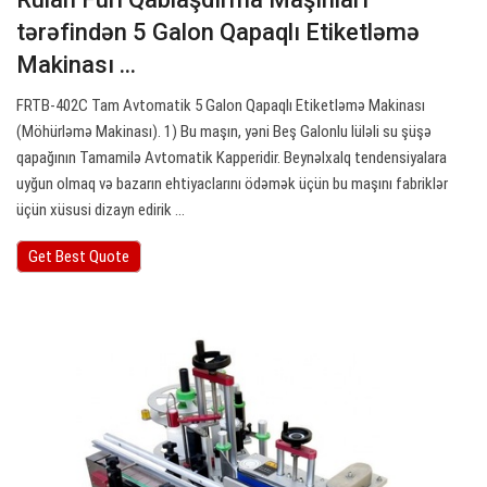
tərəfindən 5 Galon Qapaqlı Etiketləmə
Makinası ...
FRTB-402C Tam Avtomatik 5 Galon Qapaqlı Etiketləmə Makinası
(Möhürləmə Makinası). 1) Bu maşın, yəni Beş Galonlu lüləli su şüşə
qapağının Tamamilə Avtomatik Kapperidir. Beynəlxalq tendensiyalara
uyğun olmaq və bazarın ehtiyaclarını ödəmək üçün bu maşını fabriklər
üçün xüsusi dizayn edirik ...
Get Best Quote