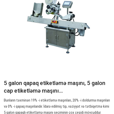
5 galon qapaq etiketləmə maşını, 5 galon
cap etiketləmə maşını…
Bunların təxminən 19% -i etiketləmə maşınları, 20% -i doldurma maşınları
və 0% -i qapaq maşınlarıdır. İdarə edilmiş tip, vəziyyət və tətbiqetmə kimi
5 galon qapaqlı etiketləmə maşını seçiminin çox çeşidi mövcuddur.