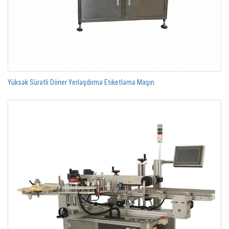
Yüksək Sürətli Döner Yerləşdirmə Etiketləmə Maşın