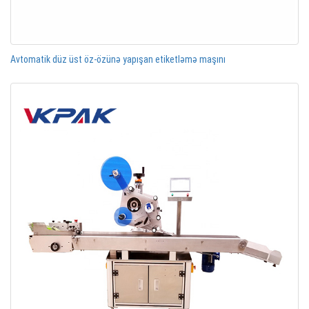
Avtomatik düz üst öz-özünə yapışan etiketləmə maşını