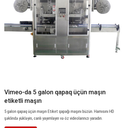
Vimeo-da 5 galon qapaq üçün maşın
etiketli maşın
5 galon qapaq üçün maşın Etiket qapağı maşını büzün. Hamısını HD
şəklində yükləyin, canlı yayımlayın və öz videolarınızı yaradın.