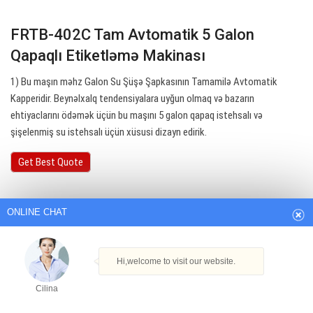
FRTB-402C Tam Avtomatik 5 Galon
Qapaqlı Etiketləmə Makinası
1) Bu maşın məhz Galon Su Şüşə Şapkasının Tamamilə Avtomatik
Kapperidir. Beynəlxalq tendensiyalara uyğun olmaq və bazarın
ehtiyaclarını ödəmək üçün bu maşını 5 galon qapaq istehsalı və
şişelenmiş su istehsalı üçün xüsusi dizayn edirik.
ONLINE CHAT
Get Best Quote
Hi,welcome to visit our website.
Cilina
How can I help you today?
Cilina