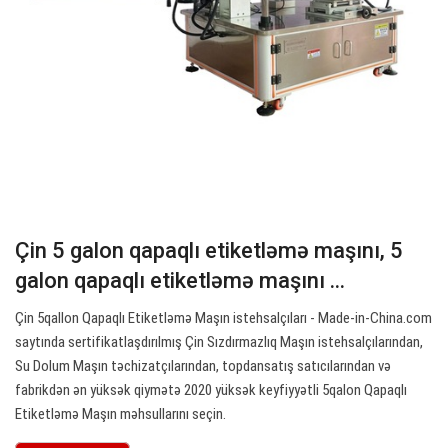
Çin 5 galon qapaqlı etiketləmə maşını, 5
galon qapaqlı etiketləmə maşını ...
Çin 5qallon Qapaqlı Etiketləmə Maşın istehsalçıları - Made-in-China.com
saytında sertifikatlaşdırılmış Çin Sızdırmazlıq Maşın istehsalçılarından,
Su Dolum Maşın təchizatçılarından, topdansatış satıcılarından və
fabrikdən ən yüksək qiymətə 2020 yüksək keyfiyyətli 5qalon Qapaqlı
Etiketləmə Maşın məhsullarını seçin.