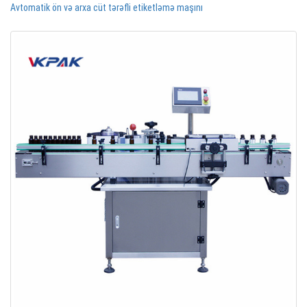
Avtomatik ön və arxa cüt tərəfli etiketləmə maşını