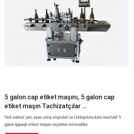
5 galon cap etiket maşını, 5 galon cap
etiket maşın Təchizatçılar ...
Yerli xidmət yeri, əsas satış nöqtələri və tətbiqetmə kimi müxtəlif 5
galon qapaqlı etiket maşını seçimləri mövcuddur.