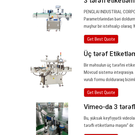
3 tərəfi etiketlə
PENGLAI INDUSTRIAL CORPORA
Parametrlərindən bəri doldur
məşhur bir istehsalçı olaraq:
Get Best Quote
Üç tərəf Etiketlə
Bir məhsulun üç tərəfini etik
Mövcud sistemə inteqrasiya. 
vurub formu dolduraraq bizim
Get Best Quote
Vimeo-da 3 tərəfl
Bu, yüksək keyfiyyətli videola
tərəfli etiketləmə maşını” dır.