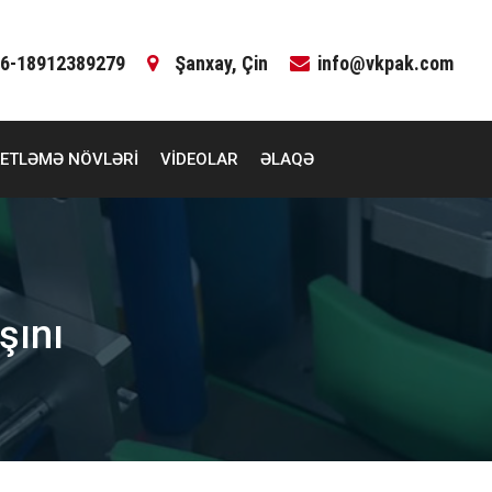
6-18912389279
Şanxay, Çin
info@vkpak.com
KETLƏMƏ NÖVLƏRI
VIDEOLAR
ƏLAQƏ
şını