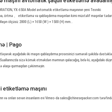
mə maşını avtomatik şaquli etiketləmə avadanl
TION, YX-650A Model avtomatik etiketləmə maşınının yeni Texniki
ma, örtmə 、 etiketləmə və qablaşdırma maşınları kimi müxtəlif maşınlar təda
 Maşın ölçüsü: 2800 (L) × 1650 (W ) × 1500 (H) mm…
mə | Pago
etləyərək aşağıdakı iki maşın qablaşdırma prosesinizi səmərəli şəkildə dəstəkləy
Suallarınızda sizə kömək etməkdən məmnun qalacağıq, belə ki, aşağıdakı düy
lə əlaqə qurmaqdan çəkinməyin.
i etiketləmə maşını
rın və onları sevən insanların evi Vimeo-da
sales@chinesepacker.com
tərəfind