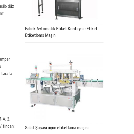
usilə düz
lif
Fabrik Avtomatik Etiket Konteyner Etiket
Etiketləmə Maşın
Tamper
ə
ı tərəfə
M-A; 2.
 / fincan:
Salat Şüşəsi üçün etiketləmə maşını