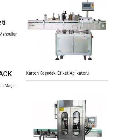
ti
 Məhsullar
PACK
Karton Köşedeki Etiket Aplikatoru
əmə Maşın