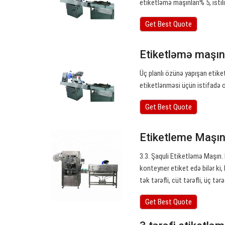
etiketləmə maşınları% 5, istili
Get Best Quote
Etiketləmə maşını
Üç planlı özünə yapışan etik
etiketlənməsi üçün istifadə 
Get Best Quote
Etiketleme Maşın
3.3. Şaquli Etiketləmə Maşın.
konteyner etiket edə bilər ki,
tək tərəfli, cüt tərəfli, üç tərəf
Get Best Quote