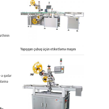
əthinin
Yapışqan çubuq üçün etiketləmə maşını
0-ə qədər
ilərinə