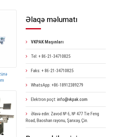
Əlaqə məlumatı
VKPAK Maşınları
Tel: + 86-21-34710825
Faks: + 86-21-34710825
zünə
ını
WhatsApp: +86-18912389279
Elektron poçt:
info@vkpak.com
Əlavə edin: Zavod № 6, № 477 Tie Feng
Road, Baoshan rayonu, Şanxay, Çin.