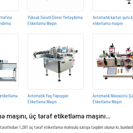
ətrafına
Yüksək Sürətli Döner Yerləşdirmə
Avtomatik karton qutu 
əndirmə
Etiketləmə Maşın
etiketləmə maşını
 etiketləmə
Avtomatik Yaş Yapışqan
Avtomatik Masaüstü Ş
Etiketləmə Maşın
Etiketləmə Maşın
mə maşını, üç tərəf etiketləmə maşını…
tərəfindən 1,281 üç tərəf etiketləmə məhsulu satışa təqdim olunur ki, bunlar