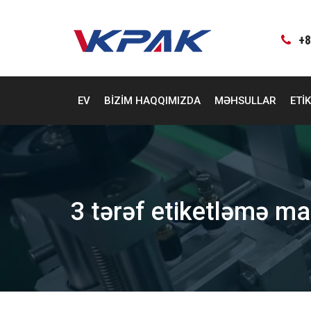
Məzmuna
keçin
+8
EV
BIZIM HAQQIMIZDA
MƏHSULLAR
ETI
3 tərəf etiketləmə ma