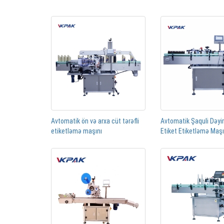
Avtomatik ön və arxa cüt tərəfli
Avtomatik Şaquli Dəyi
etiketləmə maşını
Etiket Etiketləmə Maş