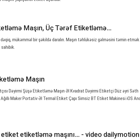
iketləmə Maşın, Üç Tərəf Etiketləmə…
ə dəqiq, mükəmməl bir şəkildə daralın. Maşın təhlükəsiz gəlməsini təmin etmək
 sahibik.
ketləmə Maşın
ısı Dəyirmi Şüşə Etiketləmə Maşın Əl Kvadrat Dəyirmi Etiketçi Düz əyri Səth
ıllı Maker Portativ Əl Termal Etiket Çapı Simsiz BT Etiket Makinesi iOS An
etiket etiketləmə maşını… - video dailymotion