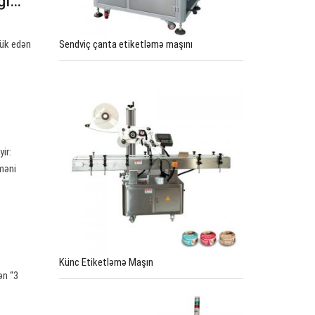
ığı…
Sendviç çanta etiketləmə maşını
rük edən
ir:
məni
Künc Etiketləmə Maşın
ən “3