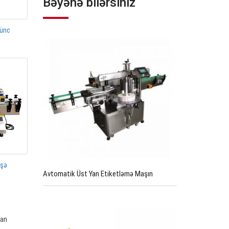
Bəyənə bilərsiniz
künc
üşə
Avtomatik Üst Yan Etiketləmə Maşın
dan