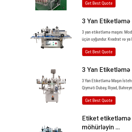
Get Best Quote
3 Yan Etiketləmə
3 yan etiketləmə maşını. Mode
üçün uyğundur. Kvadrat və ya
Get Best Quote
3 Yan Etiketləmə
3 Yan Etiketləmə Maşın İsteh
Qiyməti Dubay, Riyad, Bəhrey
Get Best Quote
Etiket etiketləmə
möhürləyin ...