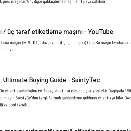
k pres maşınları% 1, digər qablaşdırma maşınları 1 paya sahibdir ...
 / üç tərəf etiketləmə maşını - YouTube
etləmə maşını (MPC-DT) (düz, kvadrat şüşələr üçün) Giriş Bu maşın kvadratın s
olunur və…
: Ultimate Buying Guide - SaintyTec
 Bu etiket avadanlıqları istifadəçi dostu və olduqca çox yönlüdür. Dəqiqədə 15
 bu maşın SaintyCo'dan fərqli formalı qablaşdırma qablarını etiketləyə bilər. Bəz
li və dörd tərəfli ...