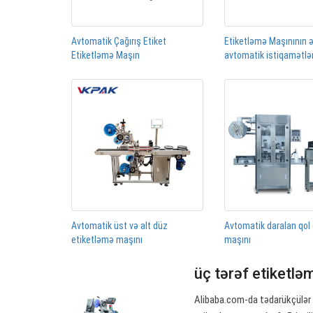
Avtomatik Çağırış Etiket
Etiketləmə Maşınının 
Etiketləmə Maşın
avtomatik istiqamətl
Avtomatik üst və alt düz
Avtomatik daralan qol
etiketləmə maşını
maşını
üç tərəf etiketlə
Alibaba.com-da tədarükçülər 