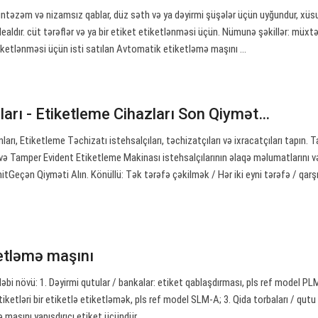
ntəzəm və nizamsız qablar, düz səth və ya dəyirmi şüşələr üçün uyğundur, xüs
ealdır. cüt tərəflər və ya bir etiket etiketlənməsi üçün. Nümunə şəkillər: müxtə
tiketlənməsi üçün isti satılan Avtomatik etiketləmə maşını ...
ları - Etiketleme Cihazları Son Qiymət…
rı, Etiketleme Təchizatı istehsalçıları, təchizatçıları və ixracatçıları tapın. 
və Tamper Evident Etiketleme Makinası istehsalçılarının əlaqə məlumatlarını v
UnitGeçən Qiyməti Alın. Könüllü: Tək tərəfə çəkilmək / Hər iki eyni tərəfə / qarş
ketləmə maşını
əbi növü: 1. Dəyirmi qutular / bankalar: etiket qablaşdırması, pls ref model PL
tiketləri bir etiketlə etiketləmək, pls ref model SLM-A; 3. Qida torbaları / qutu
 maşını yapışdırıcı etiket üçündür.