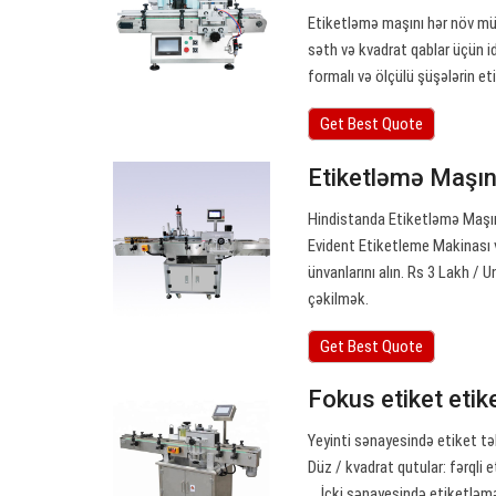
Etiketləmə maşını hər növ mü
səth və kvadrat qablar üçün id
formalı və ölçülü şüşələrin e
Get Best Quote
Etiketləmə Maşın
Hindistanda Etiketləmə Maşınla
Evident Etiketleme Makinası 
ünvanlarını alın. Rs 3 Lakh / 
çəkilmək.
Get Best Quote
Fokus etiket eti
Yeyinti sənayesində etiket təl
Düz / kvadrat qutular: fərqli e
… İçki sənayesində etiketləmə