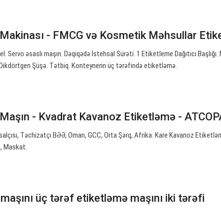
 Makinası - FMCG və Kosmetik Məhsullar Etike
l. Servo əsaslı maşın. Dəqiqədə İstehsal Sürəti. 1 Etiketleme Dağıtıcı Başlığı.
 Dikdörtgen Şüşə. Tətbiq. Konteynerin üç tərəfində etiketləmə.
 Maşın - Kvadrat Kavanoz Etiketləmə - ATCO
salçısı, Təchizatçı BƏƏ, Oman, GCC, Orta Şərq, Afrika. Kare Kavanoz Etiketl
n, Maskat.
 maşını üç tərəf etiketləmə maşını iki tərəfi