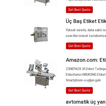
Get Best Quote
Üç Baş Etiket Et
Yüksək sürətlə, daha sabit v
uzun illər ixracat təcrübəmizə
Get Best Quote
Amazon.com: Eti
ZONEPACK Əl Etiket Tətbiqatç
Etiketləmə HWUKONG Etiket Ağ
Smartphone-a uyğun gəlir.
Get Best Quote
avtomatik üç yan 