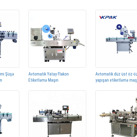
rmi Şüşə
Avtomatik Yatay Flakon
Avtomatik düz üst öz-ö
ın
Etiketləmə Maşın
yapışan etiketləmə maş