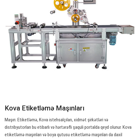
Kova Etiketləmə Maşınları
Maşın: Etiketləmə, Kova istehsalçıları, xidmət şirkətləri və
distribyutorları bu etibarlı və hərtərəfli şaquli portalda qeyd olunur. Kova
etiketləmə maşınları və boya qutusu etiketləmə maşınları da daxil