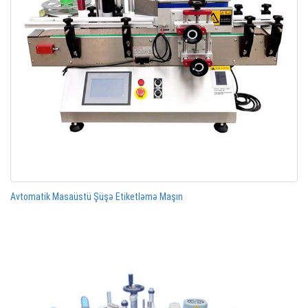
Avtomatik Masaüstü Şüşə Etiketləmə Maşın