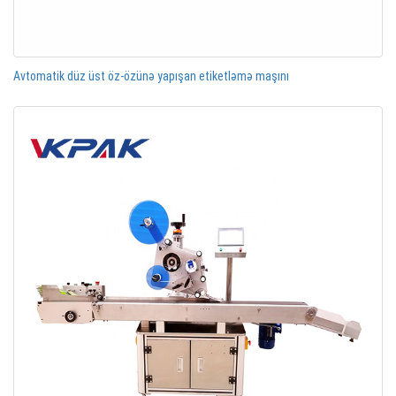
Avtomatik düz üst öz-özünə yapışan etiketləmə maşını