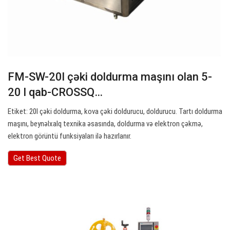
FM-SW-20l çəki doldurma maşını olan 5-
20 l qab-CROSSQ…
Etiket: 20l çəki doldurma, kova çəki doldurucu, doldurucu. Tartı doldurma
maşını, beynəlxalq texnika əsasında, doldurma və elektron çəkmə,
elektron görüntü funksiyaları ilə hazırlanır.
Get Best Quote