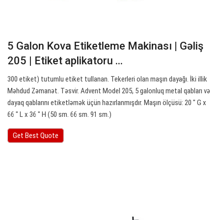
5 Galon Kova Etiketleme Makinası | Gəliş
205 | Etiket aplikatoru ...
300 etiket) tutumlu etiket tullanan. Tekerleri olan maşın dayağı. İki illik
Məhdud Zəmanət. Təsvir. Advent Model 205, 5 galonluq metal qabları və
dayaq qablarını etiketləmək üçün hazırlanmışdır. Maşın ölçüsü: 20 ″ G x
66 ″ L x 36 ″ H (50 sm. 66 sm. 91 sm.)
Get Best Quote