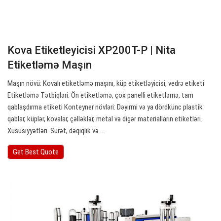
Kova Etiketleyicisi XP200T-P | Nita
Etiketləmə Maşın
Maşın növü: Kovalı etiketləmə maşını, küp etiketləyicisi, vedrə etiketi
Etiketləmə Tətbiqləri: Ön etiketləmə, çox panelli etiketləmə, tam
qablaşdırma etiketi Konteyner növləri: Dəyirmi və ya dördkünc plastik
qablar, küplər, kovalar, çəlləklər, metal və digər materialların etiketləri.
Xüsusiyyətləri. Sürət, dəqiqlik və ...
Get Best Quote