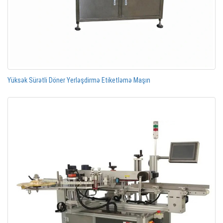
Yüksək Sürətli Döner Yerləşdirmə Etiketləmə Maşın