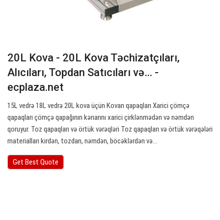
20L Kova - 20L Kova Təchizatçıları,
Alıcıları, Topdan Satıcıları və… -
ecplaza.net
15L vedrə 18L vedrə 20L kova üçün Kovan qapaqları Xarici çömçə
qapaqları çömçə qapağının kənarını xarici çirklənmədən və nəmdən
qoruyur. Toz qapaqları və örtük vərəqləri Toz qapaqları və örtük vərəqələri
materialları kirdən, tozdan, nəmdən, böcəklərdən və…
Get Best Quote