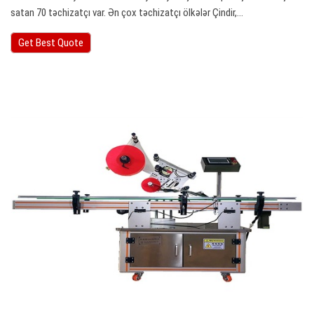
satan 70 təchizatçı var. Ən çox təchizatçı ölkələr Çindir,…
Get Best Quote