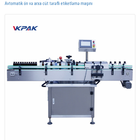
Avtomatik ön və arxa cüt tərəfli etiketləmə maşını