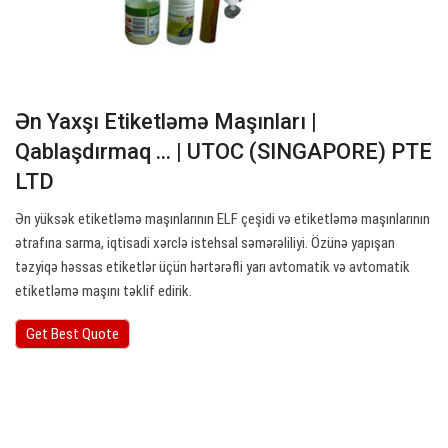
Ən Yaxşı Etiketləmə Maşınları |
Qablaşdırmaq ... | UTOC (SINGAPORE) PTE
LTD
Ən yüksək etiketləmə maşınlarının ELF çeşidi və etiketləmə maşınlarının
ətrafına sarma, iqtisadi xərclə istehsal səmərəliliyi. Özünə yapışan
təzyiqə həssas etiketlər üçün hərtərəfli yarı avtomatik və avtomatik
etiketləmə maşını təklif edirik.
Get Best Quote