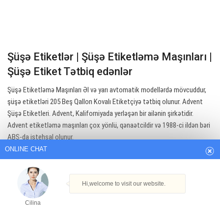
Şüşə Etiketlər | Şüşə Etiketləmə Maşınları |
Şüşə Etiket Tətbiq edənlər
Şüşə Etiketləmə Maşınları Əl və yarı avtomatik modellərdə mövcuddur,
şüşə etiketləri 205 Beş Qallon Kovalı Etiketçiyə tətbiq olunur. Advent
ONLINE CHAT
Şüşə Etiketleri. Advent, Kaliforniyada yerləşən bir ailənin şirkətidir.
Advent etiketləmə maşınları çox yönlü, qənaətcildir və 1988-ci ildən bəri
ABŞ-da istehsal olunur.
Hi,welcome to visit our website.
Cilina
Get Best Quote
How can I help you today?
Cilina