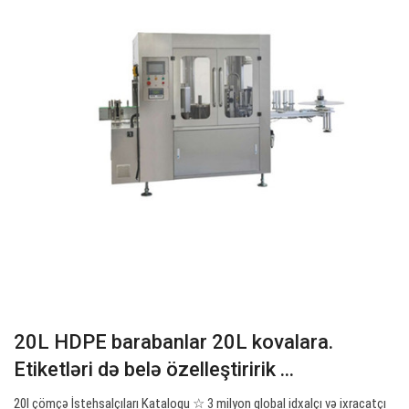
20L HDPE barabanlar 20L kovalara.
Etiketləri də belə özelleştiririk ...
20l çömçə İstehsalçıları Kataloqu ☆ 3 milyon qlobal idxalçı və ixracatçı