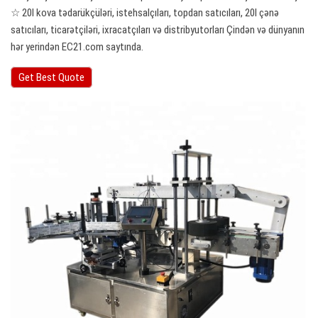
☆ 20l kova tədarükçüləri, istehsalçıları, topdan satıcıları, 20l çənə
satıcıları, ticarətçiləri, ixracatçıları və distribyutorları Çindən və dünyanın
hər yerindən EC21.com saytında.
Get Best Quote