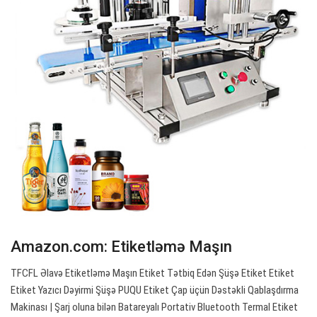
Amazon.com: Etiketləmə Maşın
TFCFL Əlavə Etiketləmə Maşın Etiket Tətbiq Edən Şüşə Etiket Etiket
Etiket Yazıcı Dəyirmi Şüşə PUQU Etiket Çap üçün Dəstəkli Qablaşdırma
Makinası | Şarj oluna bilən Batareyalı Portativ Bluetooth Termal Etiket