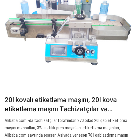
20l kovalı etiketləmə maşını, 20l kova
etiketləmə maşını Təchizatçılar və…
Alibaba.com -da təchizatçılar tərəfindən 870 ədəd 20l qab etiketləmə
maşını məhsulları, 3%-i istilik pres maşınları, etiketləmə maşınları,
Alibaba.com saytında əsasən Asiyada yerləşən 70 l qablaşdırma maşın