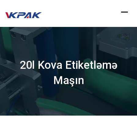
Məzmuna
keçin
20l Kova Etiketləmə
Maşın