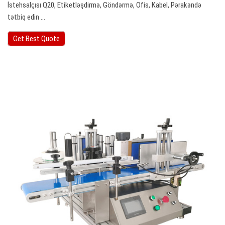
İstehsalçısı Q20, Etiketləşdirmə, Göndərmə, Ofis, Kabel, Pərakəndə
tətbiq edin ...
Get Best Quote