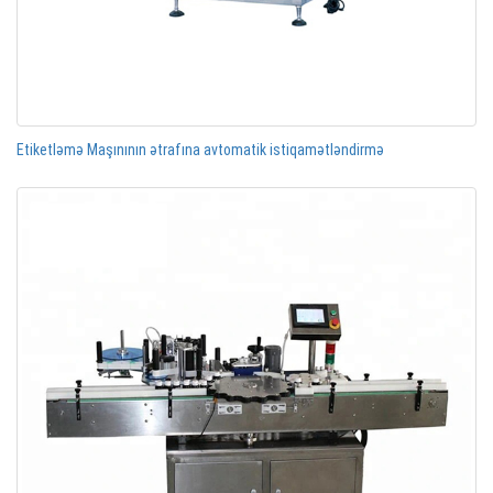
Etiketləmə Maşınının ətrafına avtomatik istiqamətləndirmə