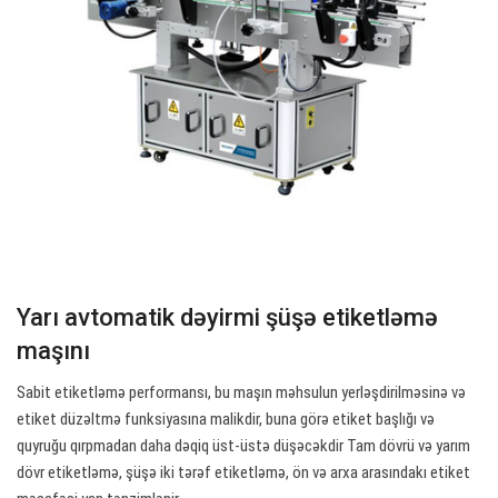
Yarı avtomatik dəyirmi şüşə etiketləmə
maşını
Sabit etiketləmə performansı, bu maşın məhsulun yerləşdirilməsinə və
etiket düzəltmə funksiyasına malikdir, buna görə etiket başlığı və
quyruğu qırpmadan daha dəqiq üst-üstə düşəcəkdir Tam dövrü və yarım
dövr etiketləmə, şüşə iki tərəf etiketləmə, ön və arxa arasındakı etiket