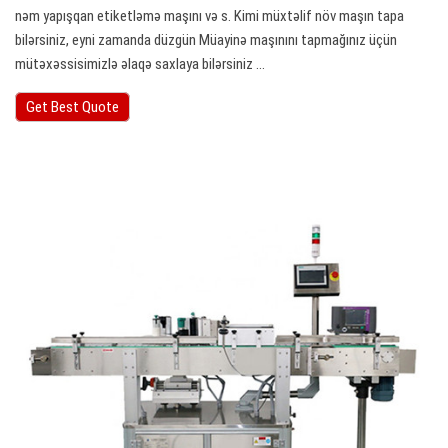
nəm yapışqan etiketləmə maşını və s. Kimi müxtəlif növ maşın tapa
bilərsiniz, eyni zamanda düzgün Müayinə maşınını tapmağınız üçün
mütəxəssisimizlə əlaqə saxlaya bilərsiniz ...
Get Best Quote