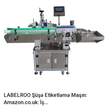
LABELROO Şüşə Etiketləmə Maşın:
Amazon.co.uk: İş…