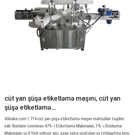
cüt yan şüşə etiketləmə maşını, cüt yan
şüşə etiketləmə…
Alibaba.com 1.714 cüt yan şüşə etiketləmə maşını məhsulları təqdim
edir. Bunların təxminən 47% -i Etiketləmə Makinaları, 1% -i Doldurma
Makinaları və 0 Yerli xidmət yeri, əsas satış nöqtələri və tətbiqetmə kimi