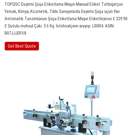
TOPQSC Dəyirmi Şüşə Etiketləmə Maşın Manual Etiket Tətbiqatçısı
Yemək, Kimya, Kozmetik, Tibbi Sənayelərdə Dəyirmi Şüşə üçün Yarı
Avtomatik Tənzimlənən Şüşə Etiketləmə Maşın Etiketleyicisi £ 229.90
£ Qutulu məhsul Çəki: 3.6 Kg. İstehsalçının arayışı: LR004. ASIN:
B07JJJDF68.
Get Best Quote