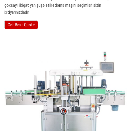
çoxsaylı ikiqat yan şüşə etiketləmə maşını seçimləri sizin
ixtiyarınızdadır.
Get Best Quote