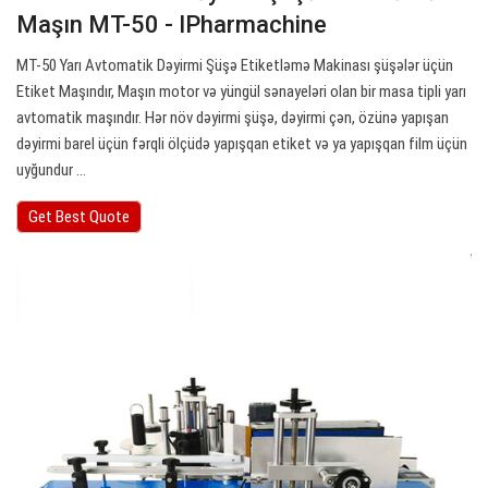
Maşın MT-50 - IPharmachine
MT-50 Yarı Avtomatik Dəyirmi Şüşə Etiketləmə Makinası şüşələr üçün
Etiket Maşındır, Maşın motor və yüngül sənayeləri olan bir masa tipli yarı
avtomatik maşındır. Hər növ dəyirmi şüşə, dəyirmi çən, özünə yapışan
dəyirmi barel üçün fərqli ölçüdə yapışqan etiket və ya yapışqan film üçün
uyğundur ...
Get Best Quote