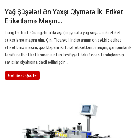
Yağ Şüşələri Ən Yaxşı Qiymətə İki Etiket
Etiketləmə Maşın…
Liang District, Guangzhou'da aşağı qiymətə yağ şüşələri iki etiket
etiketləmə maşını alın. Çin, Ticarət Hindistanının on səkkiz etiket
etiketləmə maşını, qaz klapanı iki tərəf etiketləmə maşını, şampunlar iki
tərəfli səth etiketlənməsi üstün keyfiyyət təklif edən təsdiqlənmiş
satıcılar siyahısına daxil edilmişdir ...
Get Best Quote