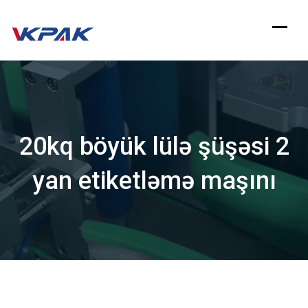
Məzmuna
keçin
20kq böyük lülə şüşəsi 2
yan etiketləmə maşını