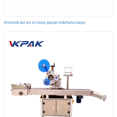
Avtomatik düz üst öz-özünə yapışan etiketləmə maşını