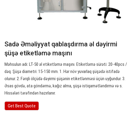
Sadə Əməliyyat qablaşdırma əl dəyirmi
şüşə etiketləmə maşını
Məhsulun adı: LT-50 əl etiketləmə maşını. Etiketləmə sürəti: 20-40pcs /
dəq. Şüşə diametri: 15-150 mm. 1. Hər növ yuvarlaq şüşədə istifadə
olunur. 2. Fərqli ölçüdə dəyirmi şüşənin etiketlənməsi üçün uyğundur. 3.
Əsas gövdə, ata göndərmə, kağız alma, şüşə istiqamətləndirmə və s.
Hissələri tərəfindən hazırlanır.
Get Best Quote