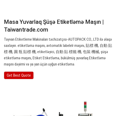
Masa Yuvarlaq Şüşə Etiketləmə Maşın |
Taiwantrade.com
Tayvan Etiketleme Makinaları təchizatçısı-AUTOPACK CO., LTD ilə əlaqə
saxlayın. etiketləmə maşını, avtomatik labelelr maşını, 貼標 機, 自動 貼
標 機, 圓 瓶 貼標 機, etiketləyici, 自動 貼 標籤 機, 包裝 機械, şüşə
etiketləmə maşını, Etiket Etiketləmə, bükülmüş yuvarlaq Etiketləmə
maşını dəyirmi və ya yan üçün uyğun etiketləmə.
Get Best Quote