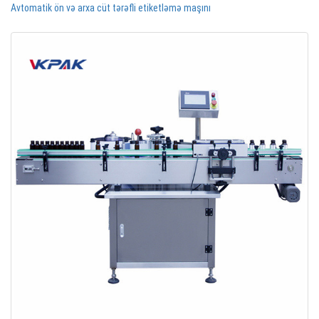
Avtomatik ön və arxa cüt tərəfli etiketləmə maşını