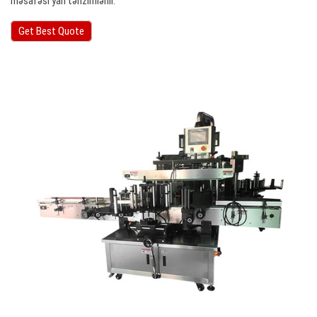
məsafəsi yan tənzimlənir.
Get Best Quote