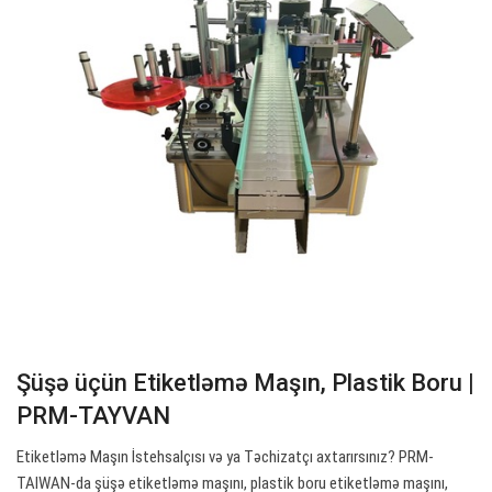
Şüşə üçün Etiketləmə Maşın, Plastik Boru |
PRM-TAYVAN
Etiketləmə Maşın İstehsalçısı və ya Təchizatçı axtarırsınız? PRM-
TAIWAN-da şüşə etiketləmə maşını, plastik boru etiketləmə maşını,