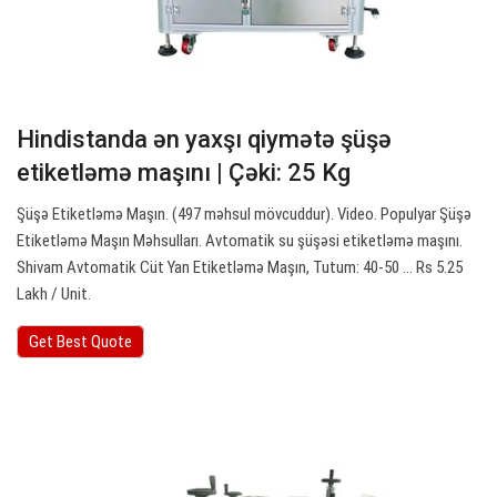
Hindistanda ən yaxşı qiymətə şüşə
etiketləmə maşını | Çəki: 25 Kg
Şüşə Etiketləmə Maşın. (497 məhsul mövcuddur). Video. Populyar Şüşə
Etiketləmə Maşın Məhsulları. Avtomatik su şüşəsi etiketləmə maşını.
Shivam Avtomatik Cüt Yan Etiketləmə Maşın, Tutum: 40-50 ... Rs 5.25
Lakh / Unit.
Get Best Quote