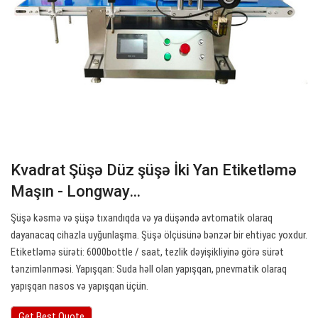
Kvadrat Şüşə Düz şüşə İki Yan Etiketləmə
Maşın - Longway…
Şüşə kəsmə və şüşə tıxandıqda və ya düşəndə avtomatik olaraq
dayanacaq cihazla uyğunlaşma. Şüşə ölçüsünə bənzər bir ehtiyac yoxdur.
Etiketləmə sürəti: 6000bottle / saat, tezlik dəyişikliyinə görə sürət
tənzimlənməsi. Yapışqan: Suda həll olan yapışqan, pnevmatik olaraq
yapışqan nasos və yapışqan üçün.
Get Best Quote