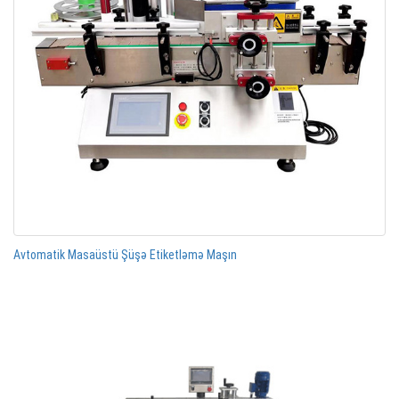
Avtomatik Masaüstü Şüşə Etiketləmə Maşın