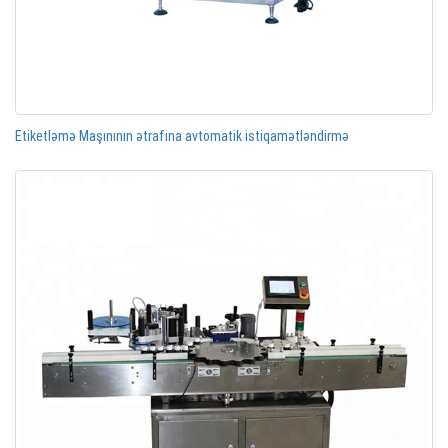
Etiketləmə Maşınının ətrafına avtomatik istiqamətləndirmə