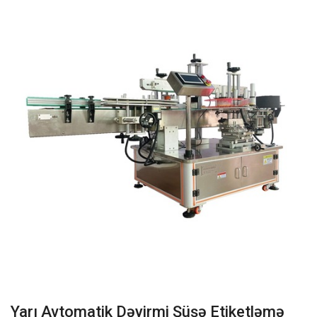
Yarı Avtomatik Dəyirmi Şüşə Etiketləmə