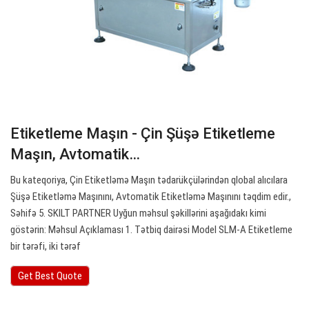
Etiketleme Maşın - Çin Şüşə Etiketleme
Maşın, Avtomatik…
Bu kateqoriya, Çin Etiketləmə Maşın tədarükçülərindən qlobal alıcılara
Şüşə Etiketləmə Maşınını, Avtomatik Etiketləmə Maşınını təqdim edir.,
Səhifə 5. SKILT PARTNER Uyğun məhsul şəkillərini aşağıdakı kimi
göstərin: Məhsul Açıklaması 1. Tətbiq dairəsi Model SLM-A Etiketleme
bir tərəfi, iki tərəf
Get Best Quote