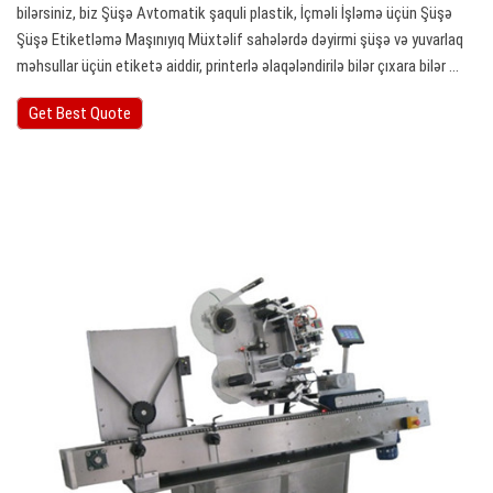
bilərsiniz, biz Şüşə Avtomatik şaquli plastik, İçməli İşləmə üçün Şüşə
Şüşə Etiketləmə Maşınıyıq Müxtəlif sahələrdə dəyirmi şüşə və yuvarlaq
məhsullar üçün etiketə aiddir, printerlə əlaqələndirilə bilər çıxara bilər ...
Get Best Quote