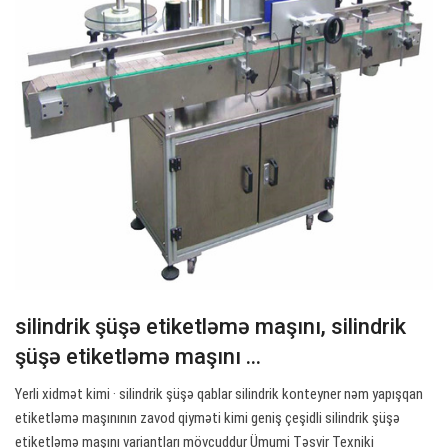
silindrik şüşə etiketləmə maşını, silindrik
şüşə etiketləmə maşını ...
Yerli xidmət kimi · silindrik şüşə qablar silindrik konteyner nəm yapışqan
etiketləmə maşınının zavod qiyməti kimi geniş çeşidli silindrik şüşə
etiketləmə maşını variantları mövcuddur Ümumi Təsvir Texniki