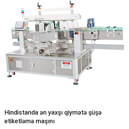
Hindistanda ən yaxşı qiymətə şüşə
etiketləmə maşını