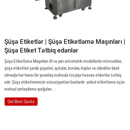
Şüşə Etiketlər | Şüşə Etiketləmə Maşınları |
Şüşə Etiket Tətbiq edənlər
Şüşə Etiketləmə Maşınları Əl və yarı avtomatik modellərdə mövcuddur,
şüşə etiketləri şərab şüşələri, qutular, borular, küplər və silindrlər daxil
olmaqla hər hansı bir yuvarlaq məhsula təzyiqə həssas etiketlər tətbiq
edir. Şüşə etiketlərimizin xüsusiyyətləri bunlardır: ardıcıl etiketləmə üçün
məhsul yerləşdirmə qurğuları ...
Get Best Quote