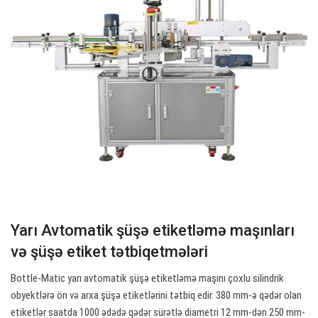
Yarı Avtomatik şüşə etiketləmə maşınları
və şüşə etiket tətbiqetmələri
Bottle-Matic yarı avtomatik şüşə etiketləmə maşını çoxlu silindrik
obyektlərə ön və arxa şüşə etiketlərini tətbiq edir. 380 mm-ə qədər olan
etiketlər saatda 1000 ədədə qədər sürətlə diametri 12 mm-dən 250 mm-