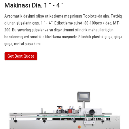
Makinası Dia. 1 ″ - 4 ″
Avtomatik dəyirmi şüşə etiketləmə maşınlarını Toolots-da alın. Tətbiq
olunan şüşələrin çapı. 1 ″ - 4 ″; Etiketləmə sürəti 80-100pcs / dəq; MT-
200. Bu yuvarlaq şüşələr və ya digər ümumi silindrik məhsullar üçün
hazırlanmış avtomatik etiketləmə maşınıdır. Silindrik plastik şüşə, şüşə
şüşə, metal şüşə kimi.
Get Best Quote