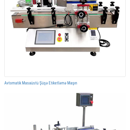
Avtomatik Masaüstü Şüşə Etiketləmə Maşın