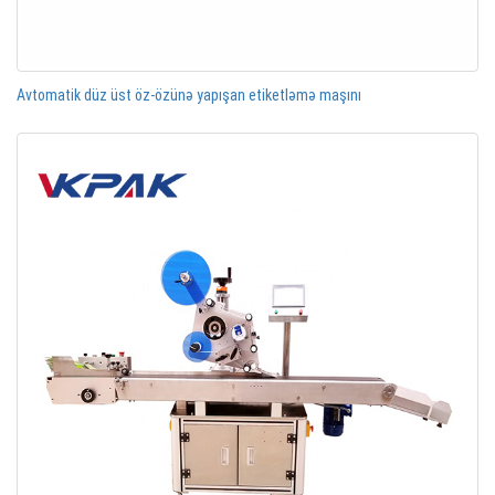
Avtomatik düz üst öz-özünə yapışan etiketləmə maşını