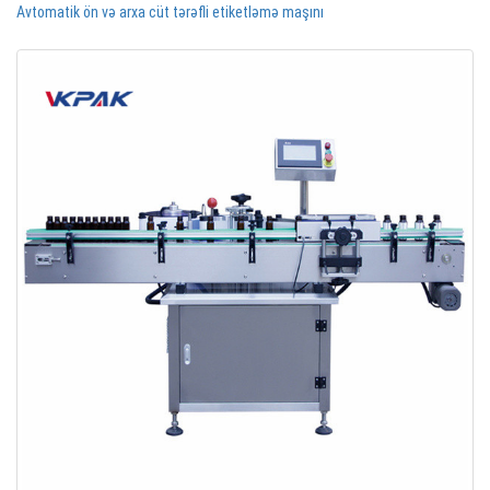
Avtomatik ön və arxa cüt tərəfli etiketləmə maşını