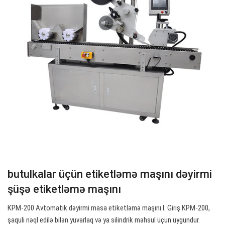
butulkalar üçün etiketləmə maşını dəyirmi
şüşə etiketləmə maşını
KPM-200 Avtomatik dəyirmi masa etiketləmə maşını I. Giriş KPM-200,
şaquli nəql edilə bilən yuvarlaq və ya silindrik məhsul üçün uygundur.