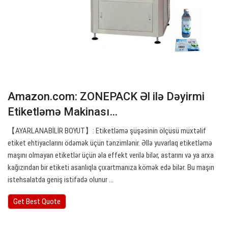
Amazon.com: ZONEPACK Əl ilə Dəyirmi
Etiketləmə Makinası…
【AYARLANABİLİR BOYUT】: Etiketləmə şüşəsinin ölçüsü müxtəlif
etiket ehtiyaclarını ödəmək üçün tənzimlənir. Əllə yuvarlaq etiketləmə
maşını olmayan etiketlər üçün əla effekt verilə bilər, astarını və ya arxa
kağızından bir etiketi asanlıqla çıxartmanıza kömək edə bilər. Bu maşın
istehsalatda geniş istifadə olunur ...
Get Best Quote