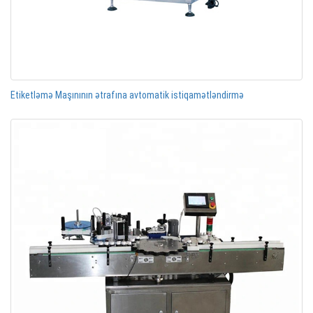
Etiketləmə Maşınının ətrafına avtomatik istiqamətləndirmə