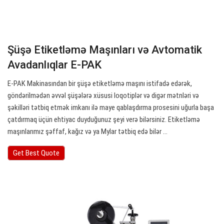
Şüşə Etiketləmə Maşınları və Avtomatik
Avadanlıqlar E-PAK
E-PAK Makinasından bir şüşə etiketləmə maşını istifadə edərək,
göndərilmədən əvvəl şüşələrə xüsusi loqotiplər və digər mətnləri və
şəkilləri tətbiq etmək imkanı ilə maye qablaşdırma prosesini uğurla başa
çatdırmaq üçün ehtiyac duyduğunuz şeyi verə bilərsiniz. Etiketləmə
maşınlarımız şəffaf, kağız və ya Mylar tətbiq edə bilər ...
Get Best Quote