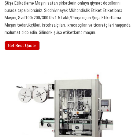
Şüşə Etiketləmə Maşını satan şirkətlərin onlayn qiymət detallarını
burada tapa bilərsiniz. Siddhivinayak Mühəndislik Etiket Etiketləmə
Maşını, Svsl100/200/300 Rs 1.5 Lakh/Parça üçün Şüşə Etiketləmə
Maşını tədarükçüləri, istehsalçıları, ixracatçıları və ticarətçiləri haqqında
məlumat əldə edin. Silindrik şüşə etiketləmə maşını.
Get Best Quote