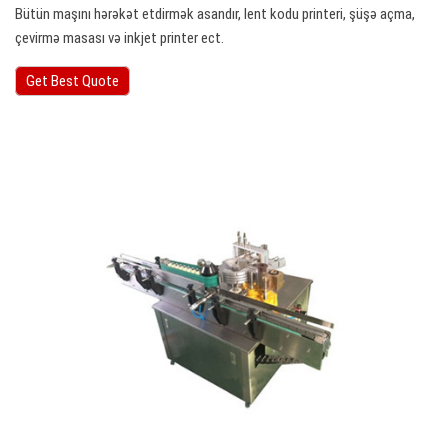
Bütün maşını hərəkət etdirmək asandır, lent kodu printeri, şüşə açma,
çevirmə masası və inkjet printer ect.
Get Best Quote