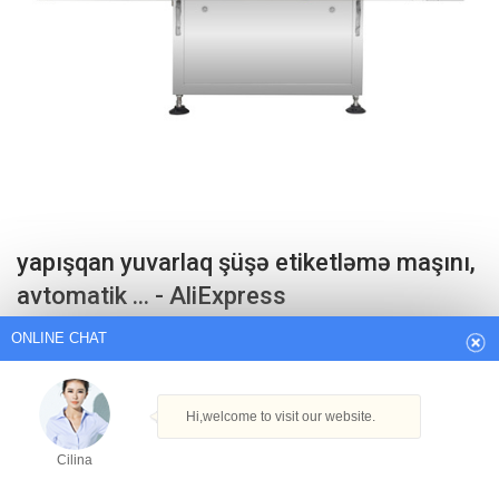
ONLINE CHAT
yapışqan yuvarlaq şüşə etiketləmə maşını,
avtomatik ... - AliExpress
Hi,welcome to visit our website.
Dəyirmi Şüşə Yapışqan Kağız Etiketləmə Maşını, silindrik şüşə və
Cilina
konteynerlərə bükülmüş etiketləmə üçün nəzərdə tutulmuşdur. Boyun
etiketləmə mövqeyi tənzimlənə bilər. Maşın, etiketləmə sürəti ilə
How can I help you today?
istehsal xəttində istifadə edilə bilər: 20-200 ədəd/dəq (şüşə ölçüsünə və
etiket uzunluğuna bağlıdır)
Cilina
Get Best Quote