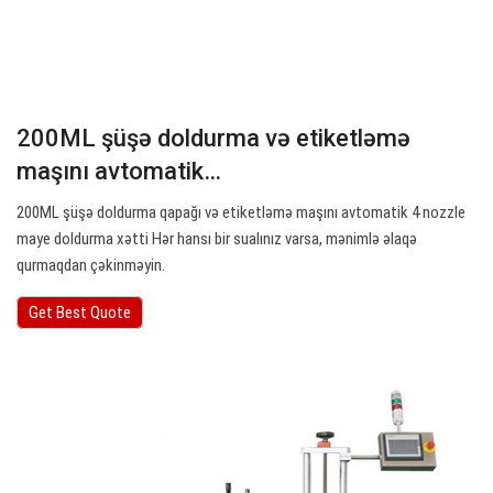
200ML şüşə doldurma və etiketləmə
maşını avtomatik…
200ML şüşə doldurma qapağı və etiketləmə maşını avtomatik 4 nozzle
maye doldurma xətti Hər hansı bir sualınız varsa, mənimlə əlaqə
qurmaqdan çəkinməyin.
Get Best Quote