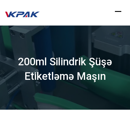
Məzmuna
keçin
200ml Silindrik Şüşə
Etiketləmə Maşın