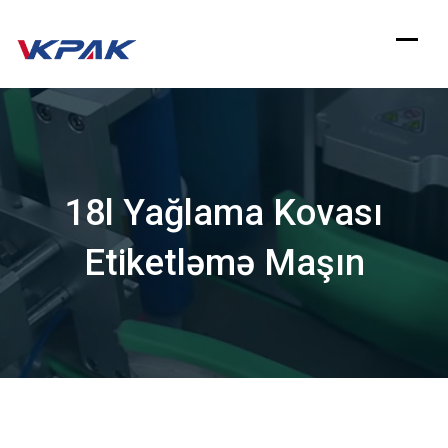
Məzmuna
keçin
18l Yağlama Kovası
Etiketləmə Maşın