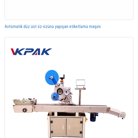
Avtomatik düz üst öz-özünə yapışan etiketləmə maşını