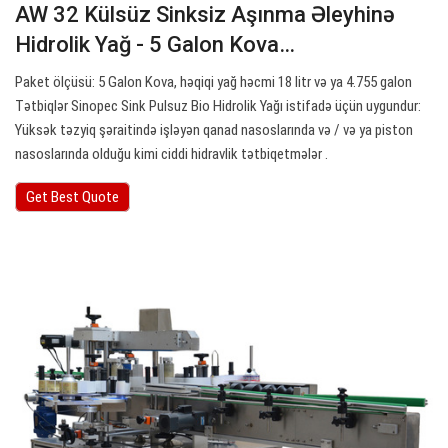
AW 32 Külsüz Sinksiz Aşınma Əleyhinə
Hidrolik Yağ - 5 Galon Kova…
Paket ölçüsü: 5 Galon Kova, həqiqi yağ həcmi 18 litr və ya 4.755 galon
Tətbiqlər Sinopec Sink Pulsuz Bio Hidrolik Yağı istifadə üçün uygundur:
Yüksək təzyiq şəraitində işləyən qanad nasoslarında və / və ya piston
nasoslarında olduğu kimi ciddi hidravlik tətbiqetmələr .
Get Best Quote