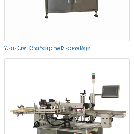
Yüksək Sürətli Döner Yerləşdirmə Etiketləmə Maşın