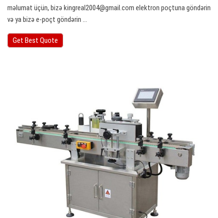
məlumat üçün, bizə
kingreal2004@gmail.com
elektron poçtuna göndərin
və ya bizə e-poçt göndərin ...
Get Best Quote