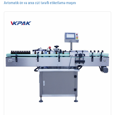
Avtomatik ön və arxa cüt tərəfli etiketləmə maşını