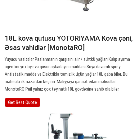
18L kova qutusu YOTORIYAMA Kova çəni,
Əsas vahidlər [MonotaRO]
Yuyucu vasitələr Paslanmanın qarşısını alır / sürtkü yağları Kalıp ayırma
agentini yoxlayır və qüsur aşkarlayıcı maddəsi Suya davamlı sprey
Antistatik maddə və Elektriklə təmizlik üçün yağlar 18L qaba bilər. Bu
məhsulu ilk nəzərdən keçirin. Maliyyəyə qənaət edən məhsullar.
MonotaRO Pail yalnız çox təyinatlı 18L gövdəsinə sahib ola bilər.
Get Best Quote