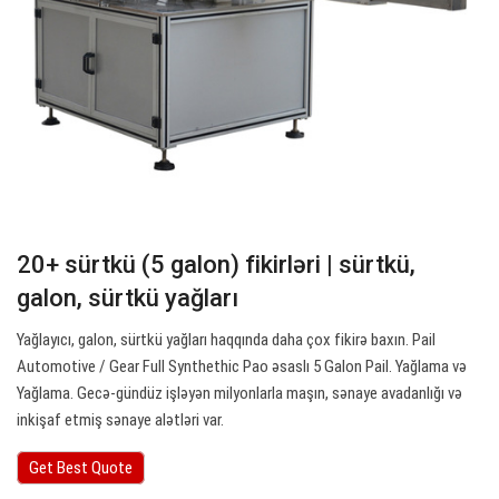
20+ sürtkü (5 galon) fikirləri | sürtkü,
galon, sürtkü yağları
Yağlayıcı, galon, sürtkü yağları haqqında daha çox fikirə baxın. Pail
Automotive / Gear Full Synthethic Pao əsaslı 5 Galon Pail. Yağlama və
Yağlama. Gecə-gündüz işləyən milyonlarla maşın, sənaye avadanlığı və
inkişaf etmiş sənaye alətləri var.
Get Best Quote