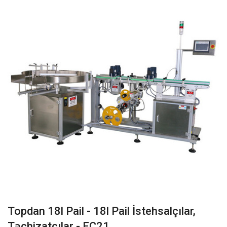
Topdan 18l Pail - 18l Pail İstehsalçılar,
Təchizatçılar - EC21