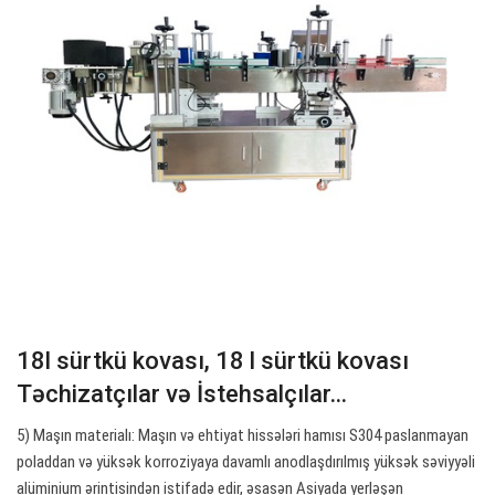
18l sürtkü kovası, 18 l sürtkü kovası
Təchizatçılar və İstehsalçılar…
5) Maşın materialı: Maşın və ehtiyat hissələri hamısı S304 paslanmayan
poladdan və yüksək korroziyaya davamlı anodlaşdırılmış yüksək səviyyəli
alüminium ərintisindən istifadə edir, əsasən Asiyada yerləşən