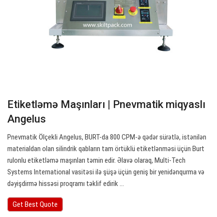
Etiketləmə Maşınları | Pnevmatik miqyaslı
Angelus
Pnevmatik Ölçekli Angelus, BURT-da 800 CPM-ə qədər sürətlə, istənilən
materialdan olan silindrik qabların tam örtüklü etiketlənməsi üçün Burt
rulonlu etiketləmə maşınları təmin edir. Əlavə olaraq, Multi-Tech
Systems International vasitəsi ilə şüşə üçün geniş bir yenidənqurma və
dəyişdirmə hissəsi proqramı təklif edirik ...
Get Best Quote