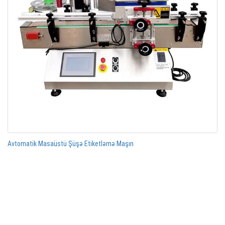
Avtomatik Masaüstü Şüşə Etiketləmə Maşın