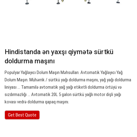
Hindistanda ən yaxşı qiymətə sürtkü
doldurma maşını
Populyar Yağlayıcı Dolum Maşın Məhsulları. Avtomatik Yağlayıcı Yağ
Dolum Maşın. Mühərrik / sürtkü yağı doldurma maşını, yağ yağı doldurma
liniyası ... Tamamilə avtomatik yağ yağı etiketli doldurma örtüyü və
sızdırmazlığı ... Avtomatik 20L 5 galon sürtkü yağlı motor dişli yağı
kovası vedrə doldurma qapaq maşını.
Get Best Quote