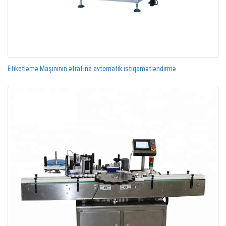
Etiketləmə Maşınının ətrafına avtomatik istiqamətləndirmə