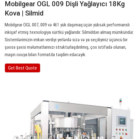
Mobilgear OGL 009 Dişli Yağlayıcı 18Kg
Kova | Silmid
Mobilgear OGL 007, 009 və 461 yük daşımaq üçün yüksək performanslı
inkişaf etmiş texnologiya sürtkü yağlarıdır. Silmiddən almaq mümkündür.
Sistemlərimizin imkan verdiyi yerlərdə sizə və ya seçdiyiniz üçüncü bir
şəxsə şəxsi məlumatlarınızı strukturlaşdırılmış, çox istifadə olunan,
maşın oxuya bilən formatda təqdim edəcəyik.
Get Best Quote