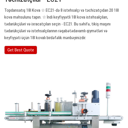
Topdansatış 18l Kova ☆ EC21-də 8 istehsalçı və təchizatçıdan 20 18l
kova məhsulunu tapın. ☆ İndi keyfiyyətli 18l kova istehsalçıları,
tədarükçüləri və ixracatçıları seçin - EC21. Bu səhifə, tikiş maşını
tədarükçüləri və istehsalçılarının rəqabətədavamlı qiymətləri və
keyfiyyəti üçün 18l kovalı birdəfəlik mənbəyinizdir.
Get Best Quote