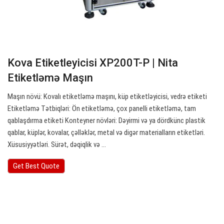
Kova Etiketleyicisi XP200T-P | Nita
Etiketləmə Maşın
Maşın növü: Kovalı etiketləmə maşını, küp etiketləyicisi, vedrə etiketi
Etiketləmə Tətbiqləri: Ön etiketləmə, çox panelli etiketləmə, tam
qablaşdırma etiketi Konteyner növləri: Dəyirmi və ya dördkünc plastik
qablar, küplər, kovalar, çəlləklər, metal və digər materialların etiketləri.
Xüsusiyyətləri. Sürət, dəqiqlik və ...
Get Best Quote