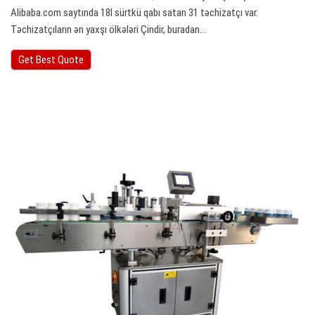
Alibaba.com saytında 18l sürtkü qabı satan 31 təchizatçı var.
Təchizatçıların ən yaxşı ölkələri Çindir, buradan…
Get Best Quote